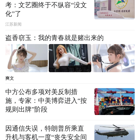
工业表现是城市竞争中相当关键的胜负手。
考：文艺圈终于不纵容“没文
化”了
2024年，青岛抓工业的动作不断。3月，青岛
江苏新闻
出台《关于加力实施工业经济稳增长强动能
盗香窃玉：我的青春就是赌出来的
提质效年度九大行动的意见》，提出实施工
业强市提振、科技创新引领、首季稳增长、
规上工业扩量、技改升级焕新、优质项目支
撑、产业结构提档、建群强链聚力以及数实
爽文
融合赋能九大行动，共28条具体举措聚力推
中方公布多项对美反制措
动新型工业化。
施，专家：中美博弈进入“按
规则出牌”阶段
数据显示，2024年前三季度，青岛全市第二
产业增加值4142亿元，增长7.6%；规模以上
因通信失误，特朗普所乘直
工业增加值同比增长9.4%。
升机与客机一度“丧失安全间