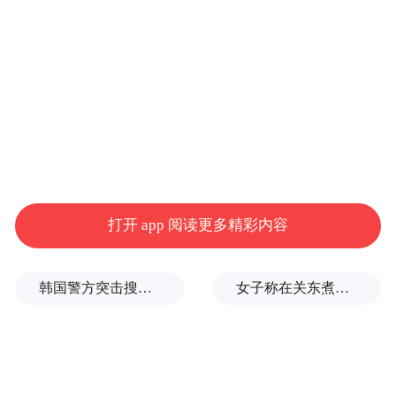
争夺北方第二城，青岛确实是有底气的。
这基于青岛与天津GDP差距的逐步缩小。
本世纪初，天津经济总量是青岛的1.34倍，
而双方绝对差值最大则出现在2014年，彼时
天津领先青岛的优势超过2500亿元。
打开 app 阅读更多精彩内容
2023年全年，天津经济总量仅为青岛的1.06
倍，系本世纪以来最小。同时，青岛也自
2008年以来，首次将双方总量差距追赶到千
韩国警方突击搜查韩足协总部，调查男足前主帅任命程序是否违规
女子称在关东煮中吃出死蟑螂，便利店：烫过不可能这么清晰
亿以内。
根据市级生产总值统一核算结果，2024年前