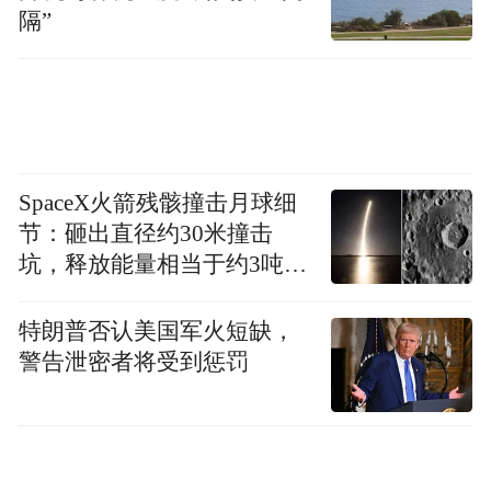
隔”
青岛35个大类行业中，27个行业实现增长，
增长面为77.1%。装备制造业增加值同比增长
10.1%，高技术制造业增长12.3%，增速分别
快于全部规模以上工业0.7和2.9个百分点。
SpaceX火箭残骸撞击月球细
此外，2024年前8月，青岛规模以上工业企业
节：砸出直径约30米撞击
营业收入、利润总额同比分别增长4.1%和
坑，释放能量相当于约3吨
TNT炸药
2.8%。
特朗普否认美国军火短缺，
在新兴产业方面，青岛市新型显示产业园，
警告泄密者将受到惩罚
京东方移动显示模组制造工厂建成模组产线
53条、通过认证47条，产能加快释放；青岛
市虚拟现实产业园，园区已落户歌尔、大朋