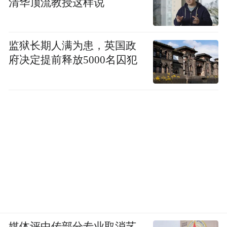
清华顶流教授这样说
吞吐量2413万标准箱，同比增长8.0%，新增
航线15条，目前航线总数达230条（外贸航线
200条，内贸航线30条），位居北方港口第
监狱长期人满为患，英国政
府决定提前释放5000名囚犯
一。
不过，资金总量也是衡量一个区域发展水平
很重要的参考标准。
数据显示，截至2024年5月末，天津资金总量
为46091.6亿元，而青岛的资金总量则为
26686.2亿元，天津比青岛足足多了将近2万
亿元。
另外，天津收获的利好也是不断。
媒体评中传部分专业取消艺