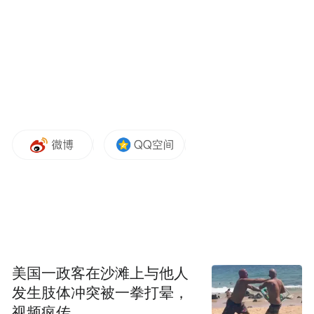
三季度，青岛全市生产总值12399.1亿元，按
不变价格计算，同比增长5.6%，增速与全省
持平，高于全国0.8个百分点。
再看天津，2024年前三季度全市地区生产总
值为12673.87亿元，按不变价格计算，同比
增长4.7%。
青岛约630亿的增量以及超过全国0.8个百分
点的增速，再一次超过天津。而青岛与天津
的差距也缩减至约275亿元（274.77亿）。
按照这个趋势，青岛赶超天津的可能性大
美国一政客在沙滩上与他人
增。
发生肢体冲突被一拳打晕，
视频疯传