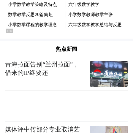
其中，“以旧换新”释放出强大的撬动力和牵
引力。
据青岛市商务局数据，2024年青岛消费品以
热点新闻
旧换新交易金额达195.82亿元。其中，带动
家电消费144.73亿元，带动汽车消费50.35亿
青海拉面告别“兰州拉面”，
元；参与以旧换新的消费者数量超145万人
借来的IP终要还
次，带动汽车销售9.42万辆，带动家电销售
134.72万台。
再从产业方面来看，青岛这两年经济增速
快，离不开支柱产业和新兴产业的提气。
媒体评中传部分专业取消艺