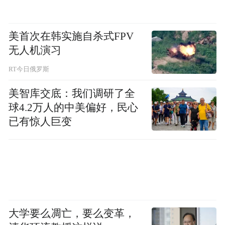
VR、京东方艺云等全产业链条的龙头骨干企
业40余家，将力争年内新引进产业项目30个
美首次在韩实施自杀式FPV
以上……
无人机演习
RT今日俄罗斯
美智库交底：我们调研了全
球4.2万人的中美偏好，民心
已有惊人巨变
再看外贸，对青岛而言，港口是最大的资源
禀赋。2024年前三季度，青岛港完成货物吞
大学要么凋亡，要么变革，
吐量5.33亿吨，同比增长5.7%，完成集装箱