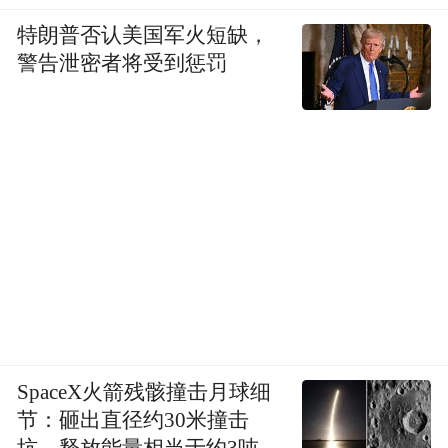
特朗普否认美国军火短缺，
警告泄密者将受到惩罚
SpaceX火箭残骸撞击月球细
节：砸出直径约30米撞击
坑，释放能量相当于约3吨