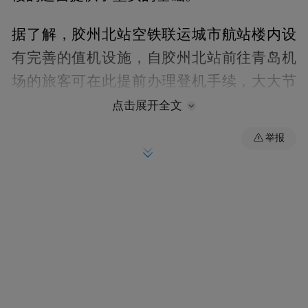
据了解，胶州北站空铁联运城市航站楼内设
有完善的值机设施，自胶州北站前往青岛机
场的旅客可在此提前办理登机手续，大大节
省了前往机场的时间。同时，航站楼还提供
点击展开全文
航班信息查询服务，旅客可以随时了解航班
举报
动态，合理安排行程。此外，为了提升旅客
的候机体验，航站楼还设有免费的休息区，
为旅客提供舒适的候机环境。