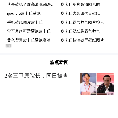
品，构建青岛茶文化与青岛茶相关非遗高度
融合的文化创意体系，进一步提升青岛茶文
旅的文化内涵和经济效益。
三、
打造茶文旅
产业示范园，促进
产业
集群
形成
建议立足青岛实际，因地制宜整合优化现有
热点新闻
资源，“茶业＋文化＋旅游”融合，打造茶文
2名三甲原院长，同日被查
旅产业示范园。围绕茶文旅产业出台针对性
的优惠政策，确保土地、资金等要素供给，
培养专业茶文旅人才等，推动茶文旅早日形
成产业集群。以“茶文旅产业大有可为”为信
念，推动青岛茶由“小特产”转变为“大产