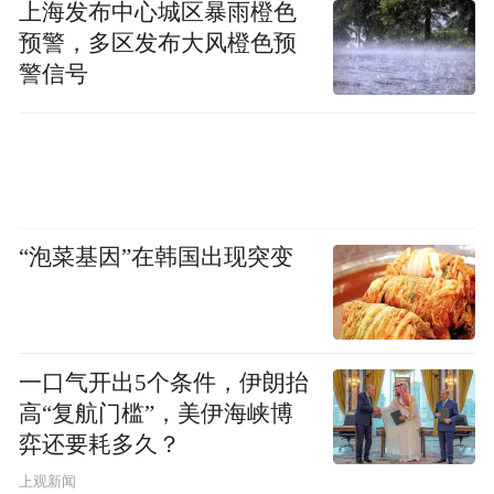
上海发布中心城区暴雨橙色
此同时，青岛茶文旅的国际化发展不仅能促
预警，多区发布大风橙色预
进青岛茶产业的全球化，还能让世界更好的
警信号
记住青岛。
“特别声明：以上作品内容(包括在内的视频、图片或音
频)为凤凰网旗下自媒体平台“大风号”用户上传并发
布，本平台仅提供信息存储空间服务。
Notice: The content above (including the videos,
“泡菜基因”在韩国出现突变
pictures and audios if any) is uploaded and posted
by the user of Dafeng Hao, which is a social media
platform and merely provides information storage
space services.”
一口气开出5个条件，伊朗抬
高“复航门槛”，美伊海峡博
弈还要耗多久？
上观新闻