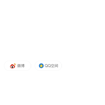
一、
强化政府扶持，打造茶文旅亮点项目
建议出台相关政策，鼓励打造青岛茶文旅亮
点项目。一方面，优化茶相关非遗工坊的打
造、管理与扶持政策，从场地、资金、技术
等方面支持，使其成为展示青岛茶文化魅力