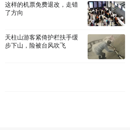
的窗口；另一方面，鼓励茶相关景区申报等
这样的机票免费退改，走错
政策，提升茶文化内涵与服务质量，展示青
了方向
岛茶文旅产业的独特魅力，同时，借助新媒
体平台及文旅推介活动提升青岛茶文旅热度
天柱山游客紧倚护栏扶手缓
与知名度，扩大青岛茶文旅在全国的影响
步下山，险被台风吹飞
力，吸引大众的关注，使青岛茶文旅成为青
岛春季旅游的新优势。
二、
推动“茶文旅+”融合，提升产业附加值
建议出台政策扶持青岛茶文旅产业形成“茶文
旅+”模式，鼓励青岛茶企融合青岛茶相关非
遗的主题，深入挖掘青岛茶文化的内涵与外
延，开发具有青岛特色的茶文化相关创意产