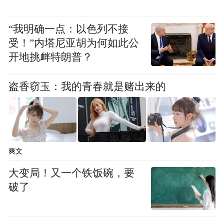
业”，推动产文旅高质量发展，为乡村振兴注
入新活力。
“我明确一点：以色列不接
受！”内塔尼亚胡为何如此公
四、
开展
青岛茶文化
主题活动，拓展国际市
开地挑衅特朗普？
场
盗香窃玉：我的青春就是赌出来的
建议定期组织“青岛茶非遗”系列主题活动，
青岛茶文化在世界舞台上的崭新亮相，让青
岛茶文化成为欧亚国际市场外循环的见证
者。借助中国茶被评为世界非遗的国际影响
爽文
力，在茶叶消费大国及青岛友好城市设立海
大变局！又一个铁饭碗，要
外青岛茶文化体验点，将其打造成为展示青
破了
岛与中国的新窗口。通过多方位的推广与营
销，推动青岛茶文旅逐步走向全球市场。与