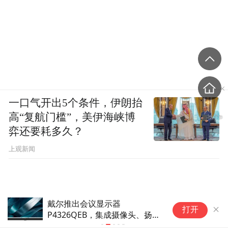
一口气开出5个条件，伊朗抬
高“复航门槛”，美伊海峡博
弈还要耗多久？
上观新闻
国泰海通：阿尔茨海默病治疗迈
小
打开
向疾病修饰新时代 国内创新药
1
企业管线布局展现出较强竞争力