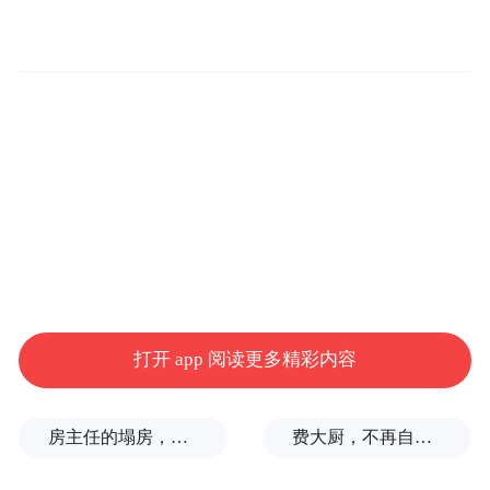
区，已成为小产区的茶中新贵。茶文旅的发
展不仅关乎中国传统文化的传承，更关系到
国家经济的繁荣与民族品牌的崛起。近年
来，青岛充分发挥茶文化的影响力，通过茶
文旅融合和做精青岛茶非遗文章，拓展了茶
产业发展空间。进一步推动了青岛茶产业高
质量发展，提高其综合效益，逐步成为国内
国际双循环的重要参与者与见证者，让更多
人以青岛茶为美，因青岛茶而富。目前青岛
茶文旅融合方面仍面临诸多挑战，茶文旅产
打开 app 阅读更多精彩内容
业集群效应尚未充分显现，文化附加值挖掘
不够深入，茶文旅在特色旅游市场的影响力
房主任的塌房，一场“人设露馅”
费大厨，不再自称大王
有待进一步提升。