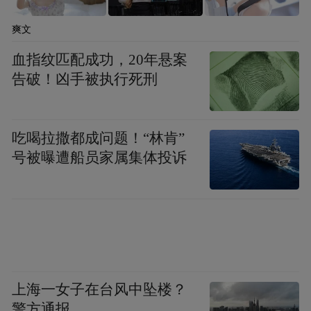
爽文
血指纹匹配成功，20年悬案
告破！凶手被执行死刑
吃喝拉撒都成问题！“林肯”
号被曝遭船员家属集体投诉
上海一女子在台风中坠楼？
警方通报