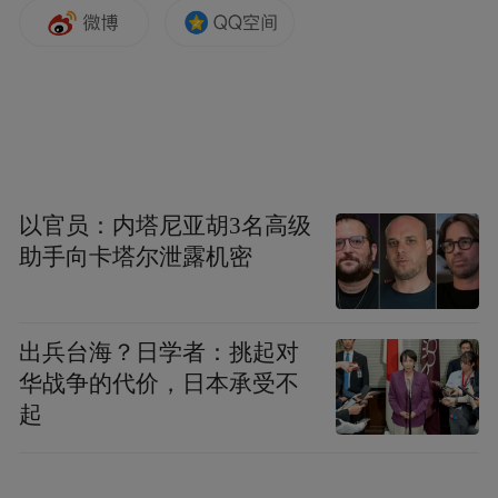
眼中的县城产业一度被嘲“土味”，但县城产
业基础优势仍然存在。随着“源头工厂”“国货
品牌”成为新的消费需求，县城产业迎来重要
发展机遇。
以平度市的平度睫毛、胶州假发为例，建议
以官员：内塔尼亚胡3名高级
创新产业体系，让传统县城产业摆脱“土
助手向卡塔尔泄露机密
味”，推动新质生产力发展，巩固产业源头优
势，打造县域产业集聚示范区和源头集散
地，成为县域经济发展的“新增长引擎”。
出兵台海？日学者：挑起对
华战争的代价，日本承受不
“特别声明：以上作品内容(包括在内的视频、图片或音
起
频)为凤凰网旗下自媒体平台“大风号”用户上传并发
布，本平台仅提供信息存储空间服务。
Notice: The content above (including the videos,