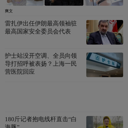
三是
加强知识产权保护与国际合作
协作。
由
爽文
市知识产权局联合法院、仲裁院、司法局、
雷扎伊出任伊朗最高领袖驻
行业协会等，与国际知名的知识产权服务机
最高国家安全委员会代表
构建立合作关系，搭建海外知识产权快速维
权服务平台。设立专门的维权热线与线上服
务窗口，安排专业律师团队值班，为企业提
护士站没开空调、全员向领
供24小时咨询服务。
导打招呼被表扬？上海一民
营医院回应
四是
完善汇率避险支持体系
。
由市金融监管
部门定期组织金融机构与科技类出口企业开
展汇率避险专题对接会，邀请专家为企业讲
解汇率波动原理、常见避险工具使用方法等
知识。鼓励金融机构根据企业需求，创新开
180斤记者抱电线杆直击“白
海豚”