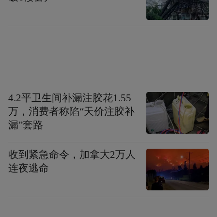
Notice: The content above (including the videos,
pictures and audios if any) is uploaded and posted
by the user of Dafeng Hao, which is a social media
platform and merely provides information storage
space services.”
4.2平卫生间补漏注胶花1.55
万，消费者称陷“天价注胶补
漏”套路
收到紧急命令，加拿大2万人
连夜逃命