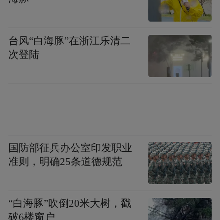
发如“汇率风险分担型贷款”等特色产品，企
业在使用汇率避险工具时，金融机构按照一
定比例分担部分交易成本。
台风“白海豚”在浙江乐清二
次登陆
五是
优化通关服务与物流保障
。
持续升级“单
一窗口”功能，整合海关、税务、外汇管理等
部门的业务系统，实现企业一次录入申报信
息，各部门共享数据，并联办理业务。推进
无纸化通关改革，企业通过线上提交电子单
证，审核通过后即可放行货物，缩短通关时
国防部征兵办公室印发职业
准则，明确25条道德规范
间。
“特别声明：以上作品内容(包括在内的视频、图片或音
“白海豚”吹倒20米大树，戳
频)为凤凰网旗下自媒体平台“大风号”用户上传并发
破6楼窗户
布，本平台仅提供信息存储空间服务。