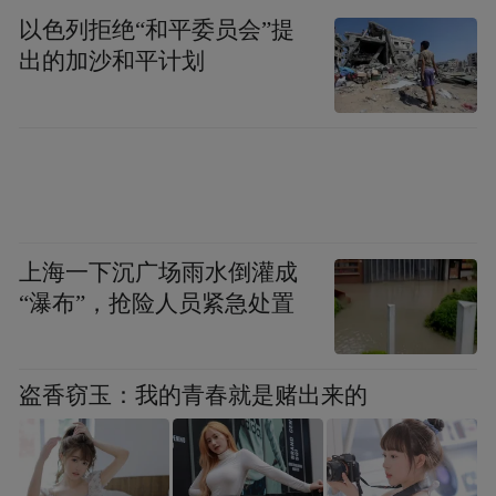
可由市财政年度预算安排、部分国有资本收
以色列拒绝“和平委员会”提
益划转构成，亦可由平台公司引导基金、社
出的加沙和平计划
会资本、金融机构共同出资构成。制定明确
的资金申请指南，规定申请企业需满足成立
年限、出口额占比、研发投入比例等条件。
对于符合条件的企业，按其在新兴市场实际
发生的市场调研费用、展位租赁费用、认证
费用等给予50%-80%的财政补贴。同时，鼓
上海一下沉广场雨水倒灌成
励银行等金融机构针对科技类出口企业轻资
“瀑布”，抢险人员紧急处置
产、高成长的特点，开发以企业知识产权、
未来出口应收账款等为质押物的专属信贷产
盗香窃玉：我的青春就是赌出来的
品。设立专门的审批通道，简化审批流程，
提高贷款发放效率。