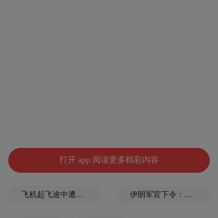
关于支持青岛市科技类出口企业化解国际贸
易风险的政策建议。
内容：在高新技术研发、智能制造等前沿领
域，青岛市科技类企业凭借卓越的创新能力
与先进的制造水平，展现出显著优势，已然
成为推动地方经济高质量发展和科技创新的
中坚力量。但在全球经济下行压力持续加
大、地缘政治冲突不断加剧的复杂国际形势
下，青岛市科技类出口企业在海外市场的拓
打开 app 阅读更多精彩内容
展进程中遭遇了重重阻碍。国际市场准入门
槛的不断攀升、知识产权保护体系的不完
飞机起飞途中遭雷击！航班滞留3小时临时换机
伊朗军官下令：如果美军踏上我国领土，就砍掉他们脚！
善、汇率波动风险的日益加剧，这些难题如