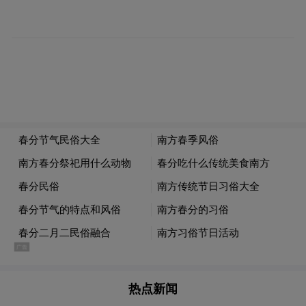
业协会等多部门，抽调精通国际贸易法规、
市场分析等专业人才，组建专业监测小组，
与专业的数据服务机构合作，搭建大数据监
测平台，实时抓取全球主要贸易国家和地区
的官方网站、政策发布平台等信息源。通过
数据分析模型，对收集的数据进行深度挖掘
与分析，精准筛选出与青岛市科技类出口企
业相关的贸易政策变化信息，如关税调整、
技术标准更新、贸易壁垒新设等，并有针对
性的提出调整建议和企业合规建议。
二是
设立专项扶持资金
。
设立“青岛市科技类
出口企业新兴市场开拓专项资金”，资金来源
热点新闻