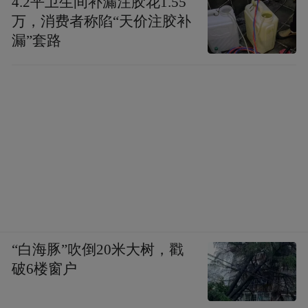
4.2平卫生间补漏注胶花1.55
万，消费者称陷“天价注胶补
漏”套路
“白海豚”吹倒20米大树，戳
破6楼窗户