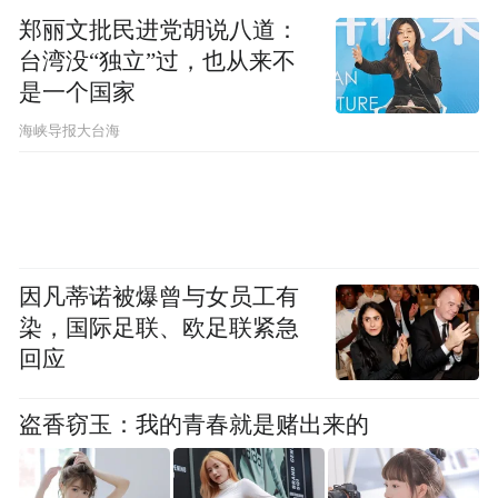
青岛海洋数字信息产业链上下游企业之间的
郑丽文批民进党胡说八道：
协同合作不够紧密，存在信息不对称、沟通
台湾没“独立”过，也从来不
不畅等问题。在数据采集、传输、处理、应
是一个国家
用等环节，企业之间缺乏有效的分工协作和
​海峡导报大台海
资源共享机制，导致产业链整体效率不高，
无法形成强大的产业竞争力。
（三）产业链上中小型科技企业在技术研发
因凡蒂诺被爆曾与女员工有
和市场拓展方面面临困难
染，国际足联、欧足联紧急
回应
1.技术研发困难。首先是中小型科技企业自
身资金储备有限，难以承担高额的研发成
盗香窃玉：我的青春就是赌出来的
本。相较于大型企业，中小企业吸引风险投
资的竞争力较弱，难以获得足够的外部资金