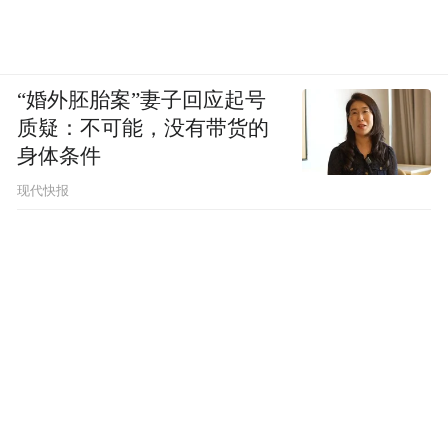
台。鼓励本地企业参与应用场景的设计和优
化，更好地满足本地市场的多样化需求。
在激发本地企业在海洋数字信息领域创新活
“婚外胚胎案”妻子回应起号
质疑：不可能，没有带货的
力的同时，也有助于建立一个紧密合作的生
身体条件
态系统，推动企业聚集与产业集群发展，实
现代快报
现以青岛市为桥头堡，积极拓展国内外市
场，参与国际竞争，推动海洋数字信息产业
的国际化发展。
（四）制定具有竞争力的人才政策，指导中
小企业高层次人才引进落地
政府和企业共同出资设立“海洋数字信息高端
人才引进专项资金”，用于支付高端人才的高