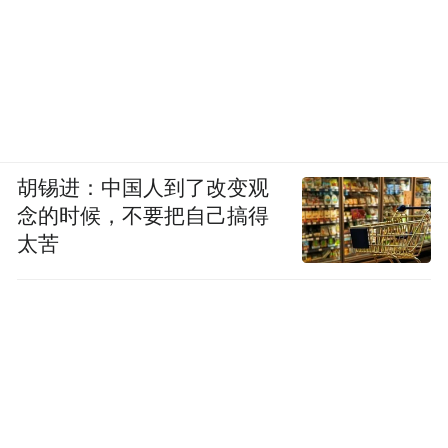
创新资助平台，吸引社会资本；推进海洋数
字信息技术赋能海洋传统产业，设立专项引
导基金（产业基金、天使基金、股权私募基
金等），孵化专精特新企业，完善全产业链
配套；加快推进现代海洋产业试验场建设，
胡锡进：中国人到了改变观
打造典型海洋数字产业应用示范区，科学规
念的时候，不要把自己搞得
划海上试验场，形成“一场多区”空间布局。
太苦
（三）优先面向本地企业开放智慧海洋和海
洋监测感知应用场景
积极构建海洋数字经济下的智能应用场景，
优先面向本地企业，并向其提供开放的平