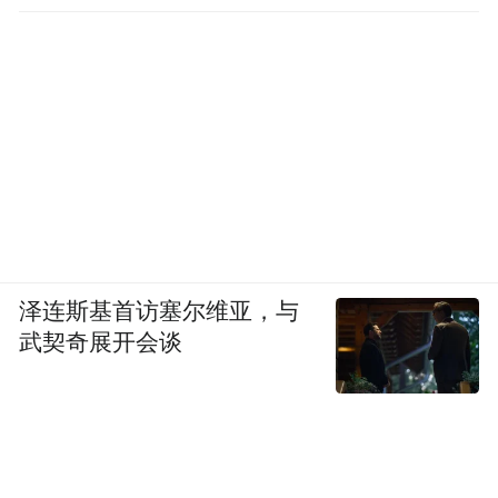
共享和资源整合。
强化产业、学术界和研究机构之间的紧密协
作，建立更加开放的合作平台。通过促使产
业需求与学术研究相互交融，推动海洋数字
信息前沿科研成果更加迅速地转化为实际应
用。同时，通过建立灵活、高效的合作机
制，进一步激发创新活力，为产业链的协同
发展提供更有力的支持。
泽连斯基首访塞尔维亚，与
武契奇展开会谈
（二）政府持续加大政策扶持力度，包括财
政补贴、税收优惠、项目扶持、企业孵化
等。
设立海洋数字信息专项科技扶持资金，搭建