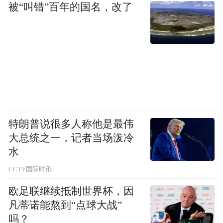
部分客户在选择合作伙伴时更倾向于与大型
被“叫错”百年的国名，改了
企业合作，认为大型企业的产品和服务更可
靠，这也增加了中小企业开拓市场的难度。
（四）海洋综合感知能力不足，基础设施建
设不完善，未能充分整合各方观监测力量和
设施。
特朗普说很多人称他是最伟
青岛市在智慧海洋建设方面虽有一定基础，
大总统之一，记者当场泼冷
但在政府监管应用层面，存在信息化覆盖范
水
围不够广、智慧化实现程度低、应急响应速
CCTV国际时讯
度慢等问题，例如海上应急救援、浒苔监控
欧足联继续抵制世界杯，因
预测、休渔期渔船监管、海沙盗采、虾池海
凡蒂诺能熬到“点球大战”
参池复建等工作存在明显不足。在产业应用
吗？