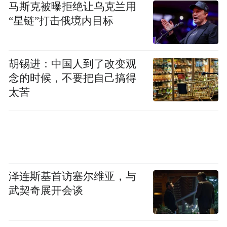
马斯克被曝拒绝让乌克兰用
景，中小企业在进入这些场景时，面临同行
“星链”打击俄境内目标
竞争加剧和大企业跨行业竞争，挤压中小企
业的市场空间。
胡锡进：中国人到了改变观
念的时候，不要把自己搞得
中小企业在品牌建设投入有限，知名度较
太苦
低，客户对其产品和服务的信任度不足，这
使得中小企业在市场竞争中处于不利地位，
难以获得大型项目和优质客户资源。
客户认知和接受度低，中小型科技企业在市
泽连斯基首访塞尔维亚，与
场推广方面的投入相对较少，难以有效地向
武契奇展开会谈
客户传递产品和服务的价值，导致客户对其
产品和服务的认知度和接受度较低。此外，