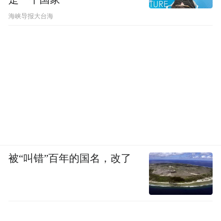
量，在重点区域布设观监测设备，全面提升
​海峡导报大台海
海洋综合感知能力；构建海洋大数据中心，
促进信息资源共享开放；建立海洋综合管理
平台，提高科学管理水平；搭建海洋产业服
务平台，提升智慧化服务水平；建设运维保
障基地，提升运维调度和服务运营能力。
“特别声明：以上作品内容(包括在内的视频、图片或音
频)为凤凰网旗下自媒体平台“大风号”用户上传并发
布，本平台仅提供信息存储空间服务。
Notice: The content above (including the videos,
被“叫错”百年的国名，改了
pictures and audios if any) is uploaded and posted
by the user of Dafeng Hao, which is a social media
platform and merely provides information storage
space services.”