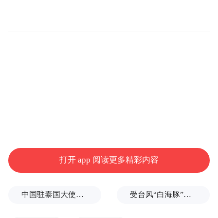
一、提出问题
青岛积极响应国家海洋强国战略，将海洋数
字信息产业作为重点发展方向。《青岛市海
洋经济发展“十四五”规划》，明确海洋数字
打开 app 阅读更多精彩内容
信息产业的核心地位和发展路径。
2024年首次提出了建立“4+2+4”海洋产业体
中国驻泰国大使馆发布关于中国公民来泰国参加文体活动的提醒
受台风“白海豚”影响，福建沿海40条航线停航
系，同时还制定了《青岛市以科技创新引领