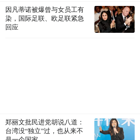
因凡蒂诺被爆曾与女员工有
额薪酬补贴、住房保障等费用。政府负责制
染，国际足联、欧足联紧急
定引才政策，搭建引才平台。企业积极参与
回应
产业园区的建设和运营，与其他企业开展合
作交流，共同打造产业链和创新链。通过产
业生态的优化，提高人才对青岛海洋数字信
息产业的归属感和认同感，减少人才流失。
（五）提升海洋综合感知能力，充分整合，
进一步推动青岛市“智慧海洋”建设
以青岛沿海岸基为基础，优先建设高点监
控，搭建海岸带智能感知网，实现海域、海
郑丽文批民进党胡说八道：
岛全面防护；同时整合海洋环境观监测力
台湾没“独立”过，也从来不
是一个国家