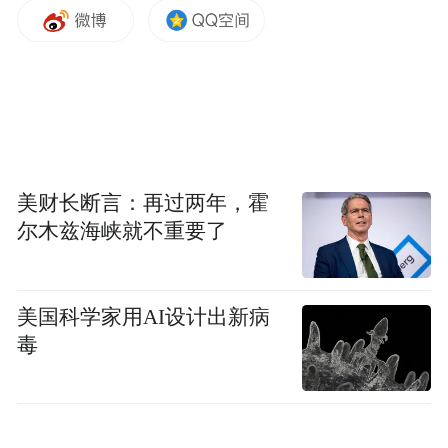
构建现代海洋产业体系 培育打造海洋新质生
产力行动方案（2025—2027年）》旨在培育
壮大海洋装备制造、海洋药物与生物制品等
新兴产业，加快发展深海开发、海洋电子信
息等未来产业，改造提升海洋渔业、港口航
运等优势产业。
美财长断言：再过两年，霍
尔木兹海峡就不重要了
二、问题分析
青岛在海洋数字信息产业领域已取得显著进
美国科学家用AI设计出新病
展，产业布局逐渐完善，技术创新成果丰
毒
硕，在全国海洋经济发展格局中占据重要地
位。尽管青岛在海洋数字信息领域有强有力
的政策支持和一定的技术积累，但从整体上