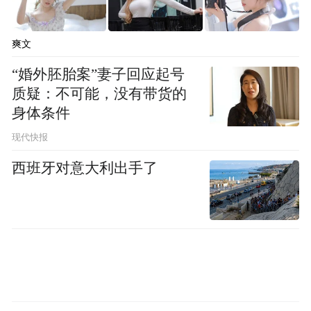
用于技术研发，导致在海洋传感器、大数据
处理等关键技术研发上投入不足，技术更新
爽文
换代缓慢。其次是海洋数字信息领域的高端
“婚外胚胎案”妻子回应起号
人才本就稀缺，中小型企业在人才竞争中处
质疑：不可能，没有带货的
于劣势，难以组建起一支高素质、专业化的
身体条件
技术研发团队。人才的短缺使得企业在攻克
现代快报
技术难题、开展前沿技术研究时心有余而力
西班牙对意大利出手了
不足，制约了企业的技术创新能力。第三在
产学研合作中，高校和科研机构往往更倾向
于与大型企业合作，导致中小企业获取外部
研发资源的渠道相对狭窄，难以借助外部力
量提升自身技术研发水平。
2.市场拓展困难。海洋主管部门开放应用场