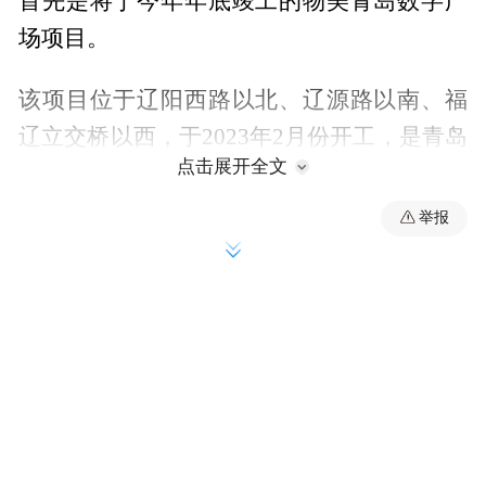
首先是将于今年年底竣工的物美青岛数字广
场项目。
该项目位于辽阳西路以北、辽源路以南、福
辽立交桥以西，于2023年2月份开工，是青岛
点击展开全文
城市更新与城市建设三年行动的重点攻坚目
标和市北区盘活低效用地的重点项目之一。
举报
不难发现，其所在地也正是原青岛市民熟知
的迪卡侬及百安居商场。
彼时，该片区属于早期单一型商业大卖场，
城市界面老旧，停车困难，商业配套形式及
品类比较落伍，已滞后于区域发展需要。