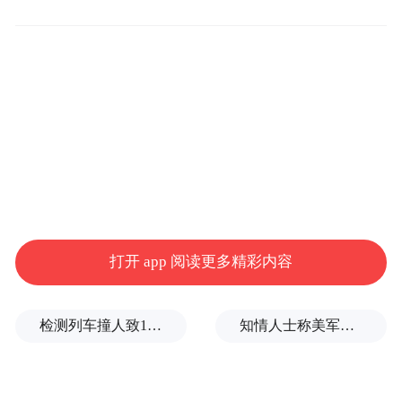
在此背景下，市北区联合全国最大、发展最
早的现代流通企业物美集团，共同打造了产
城融合示范项目——物美青岛数字广场。
打开 app 阅读更多精彩内容
检测列车撞人致11死2伤，施工业务外包单位被罚1.5万元
知情人士称美军高层正寻求对伊战事“退出路径”