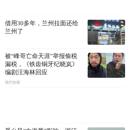
员商店，其建成后之于带动区域消费，拉动
地区经济发展的作用都是显而易见的。
借用30多年，兰州拉面还给
当然，两大项目建设已来到关键节点，确保
兰州了
高标准、高质量如期竣工投用才是重中之
重。
被“峰哥亡命天涯”举报偷税
漏税，《铁齿铜牙纪晓岚》
“特别声明：以上作品内容(包括在内的视频、图片或音
编剧汪海林回应
频)为凤凰网旗下自媒体平台“大风号”用户上传并发
布，本平台仅提供信息存储空间服务。
现代快报
Notice: The content above (including the videos,
pictures and audios if any) is uploaded and posted
by the user of Dafeng Hao, which is a social media
platform and merely provides information storage
space services.”