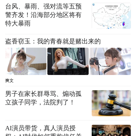
台风、暴雨、强对流等五预
据悉，青岛山姆会员商店落地市北的同时，
警齐发！沿海部分地区将有
还计划首期在全市布局建设6个以上云仓，单
特大暴雨
预计年度线上
个云仓销售额可达8000万元，
零售额可达到20亿元以上
。
盗香窃玉：我的青春就是赌出来的
如此体量，对推动城市消费提质升级作用不
容小觑。
爽文
而放在青岛立志打造国际消费中心城市的语
男子在家长群辱骂、煽动孤
境下，拥有世界500强背景山姆的到来，无疑
立孩子同学，法院判了！
是重要加持。
山姆会员店隶属于世界500强榜首沃尔玛公
AI演员带货，真人演员授
司，是全球大型仓储式会员制商店。