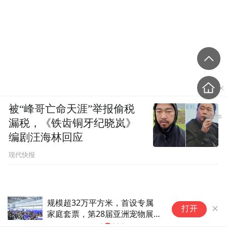
被“峰哥亡命天涯”举报偷税
漏税，《铁齿铜牙纪晓岚》
编剧汪海林回应
现代快报
​规模超32万平方米，首设专属
宁
打开
家庭套票，第28届亚洲宠物展
活
来啦