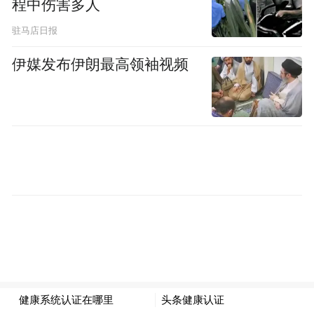
起，其建设进度便一直备受关注。
程中伤害多人
驻马店日报
据悉，目前项目整体完成60%，商业、办
公、住宅均已基本封顶进行内外装工程，计
伊媒发布伊朗最高领袖视频
划在2025年年底竣工。
显然，随着竣工时间点的明确，也让公众对
项目的未来前景充满期待。