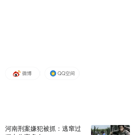
以“一心、两区、三轴、一带”为布局的综合
性商务中心发展定位，物美青岛数字广场结
合青岛地铁4号线探索TOD模式，复合商业、
产业办公等多元业态。
还将引入物美集团旗下“物美”“麦
待建成后，
德龙”“百安居”等世界500强知名品牌进驻
。
值得一提的是，在该项目中，物美集团还将
运用自研开发的“多点智能物联”模式，实现
多业态大会员融合、门店收银不排队、分布
式电商、掌上物流等17项重点功能。
正因集多种差异化优势于一体，项目自开工
河南刑案嫌犯被抓：逃窜过