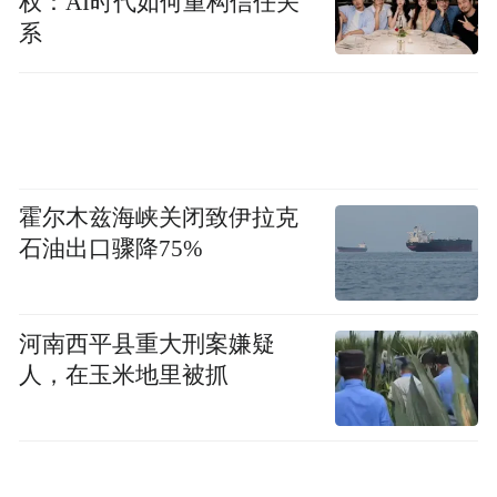
权：AI时代如何重构信任关
系
公开资料显示，山姆在中国会员数已超500
万，2023年会员人均消费1.3万元。
虽在国内国内20多个城市已开设48家门店，
但在中国北方仅有北京、天津、沈阳、大连4
霍尔木兹海峡关闭致伊拉克
城拥有7家“山姆”。
石油出口骤降75%
以此为要，可以感知青岛拿下山东首店，其
落脚点考量并非仅在本市，也有把触角延伸
河南西平县重大刑案嫌疑
到潍坊、烟台、日照等青岛都市圈内城市的
人，在玉米地里被抓
意味。
而无论是物美青岛数字广场还是青岛山姆会