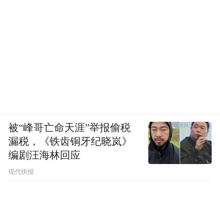
被“峰哥亡命天涯”举报偷税
漏税，《铁齿铜牙纪晓岚》
编剧汪海林回应
现代快报