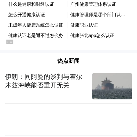
山姆会员商店效果图
再看同样位于市北区、计划于2026年投入使
热点新闻
用的青岛山姆会员商店项目。
伊朗：同阿曼的谈判与霍尔
去年8月，该项目在市北区欢乐滨海城片区正
木兹海峡能否重开无关
式开工建设。
项目总占地面积54.9亩，地上两层约2万平方
米购物空间；地下两层为配套停车场，将提
供约1100个停车位。