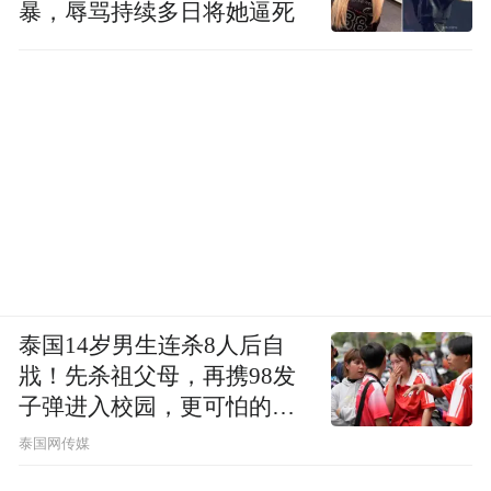
暴，辱骂持续多日将她逼死
泰国14岁男生连杀8人后自
戕！先杀祖父母，再携98发
子弹进入校园，更可怕的细
节公布了
泰国网传媒