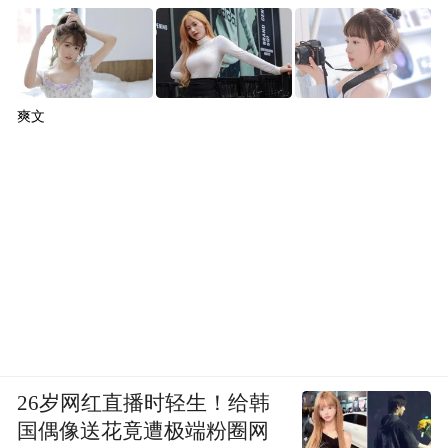
爽文
26岁网红直播时轻生！给韩
国偶像送花竟遭极端粉圈网