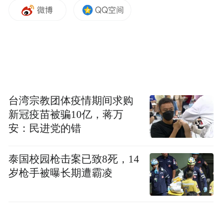
一是搭建本土企业交流合作平台。可以搭建
信息交流平台，帮助企业获取新发展理念，
增进本地企业的相互了解、相互交流，促进
信息交流、供需对接、资源匹配、要素整
合，营造企业“百家争鸣”的良好局面。
台湾宗教团体疫情期间求购
二是支持培育汽车外贸产业发展壮大。支持
新冠疫苗被骗10亿，蒋万
安：民进党的错
汽车企业在海外开展品牌宣传、展示销售，
重点推进奇瑞、一汽青岛公司进出口项目落
泰国校园枪击案已致8死，14
地，实现在即生产并出口的汽车就地纳统。
岁枪手被曝长期遭霸凌
三是继续做好技能人才培养工作。通过建立
产教融合实训基地等方式大力推动政企合