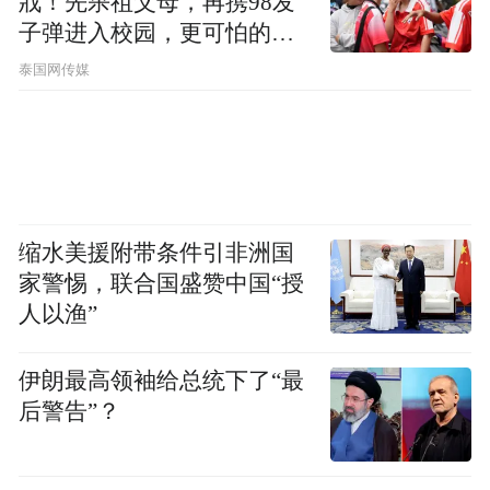
戕！先杀祖父母，再携98发
子弹进入校园，更可怕的细
节公布了
泰国网传媒
缩水美援附带条件引非洲国
家警惕，联合国盛赞中国“授
人以渔”
伊朗最高领袖给总统下了“最
后警告”？