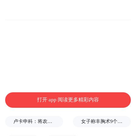
业已超过300家，其中整车生产企业8家,整车
产能130.2万辆。
打开 app 阅读更多精彩内容
青岛汽车产业规模已迈过千亿大关，如何实
现产业由大到强的转变，已成为新课题。因
卢卡申科：将农忙季节不好好干活的人都发配边疆充军！
女子称丰胸术9个月后确诊乳腺癌，医美机构：手术不可能引发癌症，建议走司法途径
此肖建华提以下几点建议：