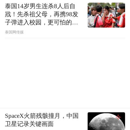
泰国14岁男生连杀8人后自
戕！先杀祖父母，再携98发
子弹进入校园，更可怕的细
节公布了
泰国网传媒
SpaceX火箭残骸撞月，中国
卫星记录关键画面