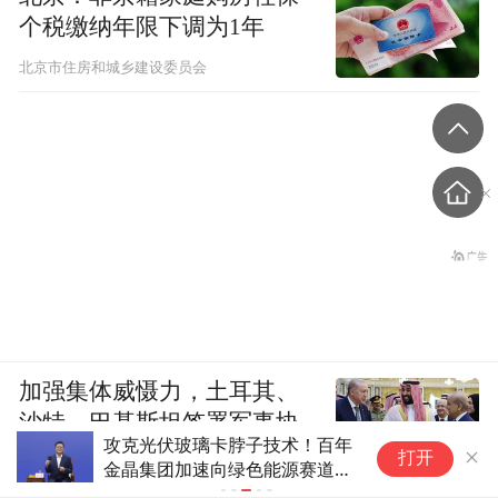
个税缴纳年限下调为1年
北京市住房和城乡建设委员会
加强集体威慑力，土耳其、
沙特、巴基斯坦签署军事协
攻克光伏玻璃卡脖子技术！百年
民爆行业“十
议
打开
金晶集团加速向绿色能源赛道转
整合
型