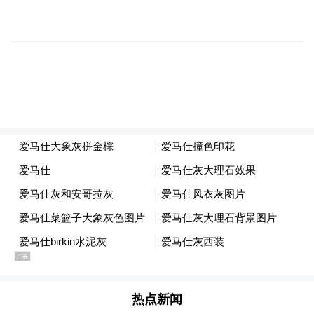
作、校企合作、企企合作，进一步拓展人才
培养工作的模式。同时，要加大高技能人才
服务力度，全方面解决好人才在生活中和工
作中遇到的困难，比如为高技能人才提供子
女入学、就医住房等服务。
四是凝心聚力壮大龙头企业。继续将保障一
汽解放、一汽-大众等龙头项目生产经营作为
工作重点，充分挖掘项目潜力，引导企业导
入高端车型，提升龙头企业产能贡献，并以
此带动零部件配套企业共同发展。
“特别声明：以上作品内容(包括在内的视频、图片或音
频)为凤凰网旗下自媒体平台“大风号”用户上传并发
热点新闻
布，本平台仅提供信息存储空间服务。