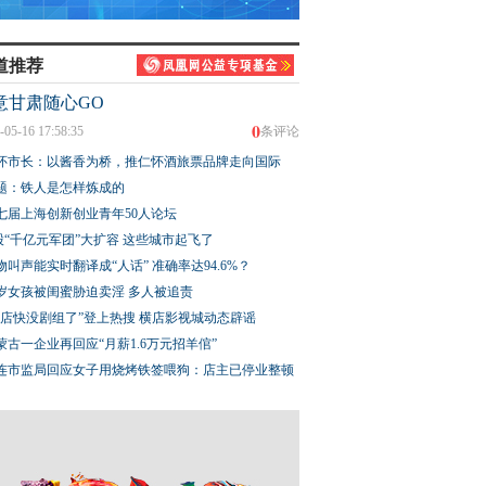
道推荐
意甘肃随心GO
0
-05-16 17:58:35
条评论
怀市长：以酱香为桥，推仁怀酒旅票品牌走向国际
题：铁人是怎样炼成的
七届上海创新创业青年50人论坛
股“千亿元军团”大扩容 这些城市起飞了
物叫声能实时翻译成“人话” 准确率达94.6%？
3岁女孩被闺蜜胁迫卖淫 多人被追责
横店快没剧组了”登上热搜 横店影视城动态辟谣
蒙古一企业再回应“月薪1.6万元招羊倌”
连市监局回应女子用烧烤铁签喂狗：店主已停业整顿