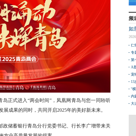
频
如
2026
仁
专
第
A
宠
1
“
内
，青岛正式进入“两会时间”，凤凰网青岛与您一同聆听
大
展成果的同时，共同开启2025年的美好新未来。
邮政储蓄银行青岛分行党委书记、行长李广增带来关
施农业高质量发展的提案。