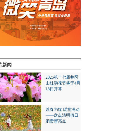
片新闻
2026第十七届井冈
山杜鹃花节将于4月
18日开幕
以春为媒 暖意涌动
——盘点清明假日
消费新亮点