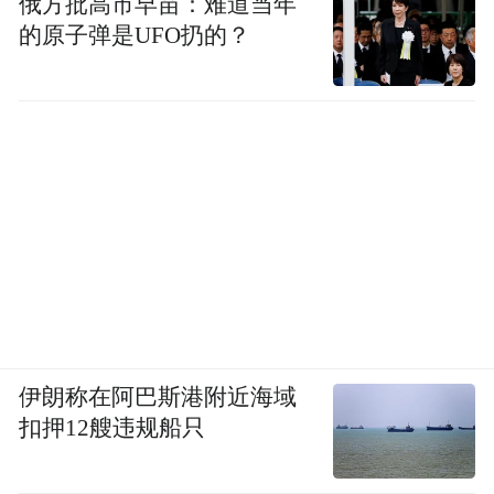
俄方批高市早苗：难道当年
的原子弹是UFO扔的？
伊朗称在阿巴斯港附近海域
扣押12艘违规船只