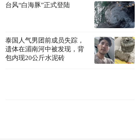
定的示范合同，明确服务内容、收费标准及
台风“白海豚”正式登陆
违约责任，增设“前手物业问题处理”条款，
要求后手企业先行修缮并代业主追责。建立
物业承接查验制度，新建小区交付前，由住
泰国人气男团前成员失踪，
建部门监督开发商与物业企业完成设施验
遗体在湄南河中被发现，背
收，避免历史遗留问题转嫁。
包内现20公斤水泥砖
2.动态考核评价：建立动态的物业企业考核
制度，建立“红黑榜”与退出机制：每月公布
物业服务质量考评结果，对连续“黑榜”企业
限制投标资格或强制退出市场；对优秀企业
给予财政补贴或优先承接新项目资格。
3.人员资格认证制度：建立物业从业人员资