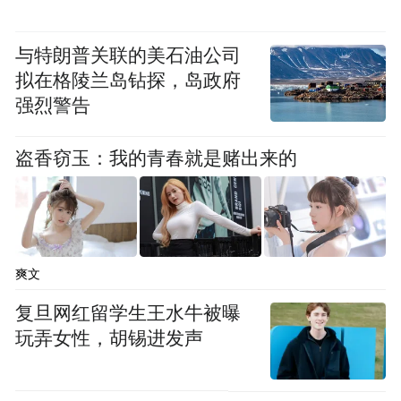
“特别声明：以上作品内容(包括在内的视频、图片或音
与特朗普关联的美石油公司
频)为凤凰网旗下自媒体平台“大风号”用户上传并发
拟在格陵兰岛钻探，岛政府
布，本平台仅提供信息存储空间服务。
强烈警告
Notice: The content above (including the videos,
pictures and audios if any) is uploaded and posted
by the user of Dafeng Hao, which is a social media
盗香窃玉：我的青春就是赌出来的
platform and merely provides information storage
space services.”
爽文
复旦网红留学生王水牛被曝
玩弄女性，胡锡进发声