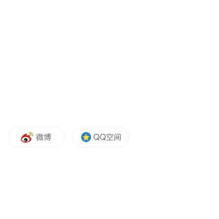
遗留问题（如设施损坏、欠费）未明确责
任，加重后手企业与业主矛盾。
3.业主参与度低：业委会组建率不足，自治
能力薄弱，难以有效监督物业服务质量。
4.治理手段单一：老旧小区投诉集中，但整
治措施缺乏长效性，易陷入“整改—反弹”循
环。
二、具体建议
1.规范管理：强化制度规范，完善合同与交
接机制。强制要求全市物业企业采用政府制