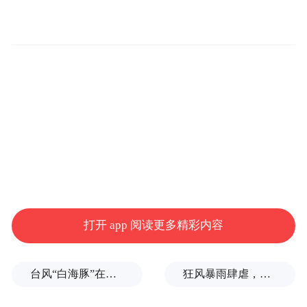
近年来，随着城市化进程的加速推进，社区
生活成为现代城市生活的重要组成部分，然
而，业主与物业公司之间的矛盾却日益突
出，成为社会现状。主要存在以下问题:
1.合同规范不足：部分物业合同条款模糊，
打开 app 阅读更多精彩内容
服务范围、收费标准不透明，导致纠纷频
发。
台风“白海豚”在浙江玉环登陆，大片树木被吹倒
狂风暴雨肆虐，台州一家电厂遭受猛烈冲击
2.历史遗留问题突出：物业交接时前手公司