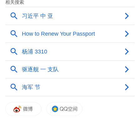
目前，青岛市数字经济发展正呈现良好发展
态势，城市数字变革稳步向前推进。今年以
来，全市积极推进全域数字化转型，赋能经
济社会发展。连续四年在全国数字经济百强
市中排名全省首位，全国第13位。数字经济
在 GDP 中所占的比重逐年提升，数字经济创
新集聚效应日益明显，数字商业应用创新和
数字技术创新得到协同发展，城市数字化治
理能力大幅提升。
推进数字赋能物流产业，打造国际物流数字
港，加快数字港与“海陆空铁”四港联动对青
岛市建设国际物流大通道意义重大。但目前