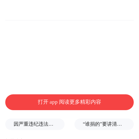
市”，为青岛市深度融入共建“一带一路”、建
设国际性综合交通枢纽城市奠定了基础。
2023年，全市物流业增加值突破1600亿元，
同比增长6.4%，占GDP比重超过10%，成为
助推青岛市实体经济高质量发展的重要引
擎。
打开 app 阅读更多精彩内容
因严重违纪违法，金融监管总局原局长李云泽被罢免全国人大代表
“谁捐的”要讲清楚，爱心不能被截胡