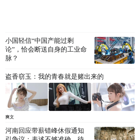
层面，距离打造成熟的“数字港生态”仍然有
较大距离。一是在数字港自身层面，“智慧大
脑”远未形成，当前的“智慧化”建设仍然囿于
单项业务、单个场景的探索突破；二是在延
小国轻信“中国产能过剩
论”，恰会断送自身的工业命
伸场景方面，“四港”联动场景建设缺乏更为
脉？
深入的协同和融合，导致“智慧”联动效果不
佳，对各港口之间转运的参与者而言，缺少
盗香窃玉：我的青春就是赌出来的
一站式的“智慧体验”；三是在大通关建设方
面，由于当前的仍然处于港口、城市、企
业、监管机构等各个参与方事实上的“各自为
战”状态，“智慧链”没有实现闭环，导致“智
爽文
慧动能”不足。
河南回应带薪错峰休假通知
引争议：表述不够准确，待