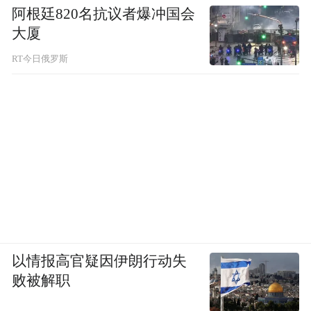
物流大通道的建设。
阿根廷820名抗议者爆冲国会
大厦
“特别声明：以上作品内容(包括在内的视频、图片或音
RT今日俄罗斯
频)为凤凰网旗下自媒体平台“大风号”用户上传并发
布，本平台仅提供信息存储空间服务。
Notice: The content above (including the videos,
pictures and audios if any) is uploaded and posted
by the user of Dafeng Hao, which is a social media
platform and merely provides information storage
space services.”
以情报高官疑因伊朗行动失
败被解职