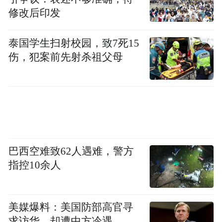
基于此，薛铮提出了四点建议：
修改后印发
一、构建数字港政策支持体系
泰国学生扫射校园，致7死15
伤，犯案前先射杀祖父母
加快构建数字赋能物流产业的政策体系，加
强数字赋能青岛国际物流大通道建设的制度
设计。一是优化数字赋能的软环境，增强法
治意识，加强与物流产业发展政策和法规相
配套的数据安全法规建设，完善政府对物流
业数字化转型的扶持政策；二是出台青岛数
巴西空难致62人遇难，警方
字港建设的相关文件，从政策上建立物流数
指控10余人
据共享机制和相关企业在数字化建设方面的
经费投入，并给予适当的补贴和税费抵扣，
美媒爆料：美国防部高官寻
引导数字技术与物流企业融合发展，加快企
求访华，却遭中方冷遇