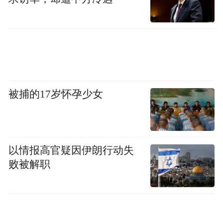
业技术升级改造。
二、引领数字港物流数字化标准建设
物流业缺乏数据规范和交换标准，要积极梳
理和编制国际性的码头、机场编码标准、航
被捕的17岁怀孕少女
线代码标准、船期代码标准等公共基础数据
标准体系，从而最大程度避免各航空公司、
港航企业、铁路运输公司的数字化方案之间
以情报高官疑因伊朗行动失
互不兼容的情况。建议加快建设青岛物流大
败被解职
数据服务中心，推动物流行业大数据整合，
打造青岛国际物流大数据平台，引导物流领
域的公共数据开放，畅通数据交易流通渠
道，建设国际物流数据特区，打造丰富优质