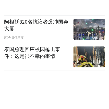
的物流大数据平台。推动建立港口、机场、
铁路货运枢纽信息资源共享机制，减少通关
阿根廷820名抗议者爆冲国会
环节，提高通关效率，降低通关成本，推进
大厦
电子口岸互联互通和资源共享，实现物流信
RT今日俄罗斯
息一体化，从而有效促进数字港与“海陆空
铁”四港的联动赋能。
泰国总理回应校园枪击事
件：这是很不幸的事情
三、加强数字港数字化治理能力建设
完善物流安全监管与应急管理智慧监控平台
等各类治理系统。深化应用场景开放，推动
5G、人工智能、大数据、区块链等新型数字
技术应用场景的开发，促进全市各级政府部
门和事业单位与数字技术企业的有效对接，