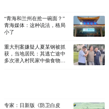
金山湾底部的硅谷，日本东京湾底部的东
京，珠江湾底部的广州……一一如是。
“青海和兰州在抢一碗面？”
青海媒体：这种说法，格局
之于青岛，在一定程度上，澎湃的胶州湾是
小了
城市发展的重要引擎。在各地关注拥湾发展
的大背景下，青岛也在力争打造自己的“世界
重大刑案嫌疑人夏某钢被抓
级湾区”。
获，当地居民：其逃亡途中
多次潜入村民家中偷食物被
2023年9月，青岛发布环湾重点地区城市设计
发现
项目公开招标公告，明确表示环胶州湾区域
是青岛城市核心区，需以高水平城市设计带
动环湾重点地区高质量发展。
以此为要，若激活湾底的红岛，做好这片战
专家：日新版《防卫白皮