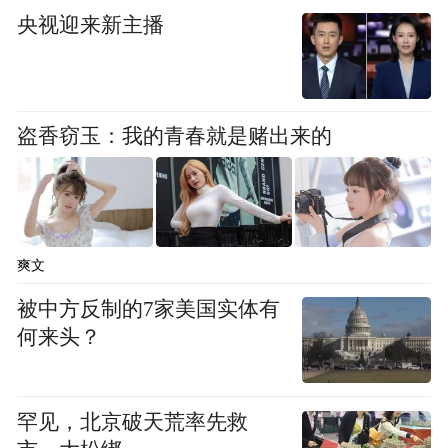
通过答复内容可以看到，红岛南部片区是青
央视迎来新主播
岛未来发展重大项目、重大设施留白用地并
得到国务院批复，其最终详细用途尚未明
确。
盗香窃玉：我的青春就是赌出来的
另外，青岛市自然资源和规划局还透露了红
岛片区详细规划的编制情况：红岛南片区控
规正在进行编制工作，已完成初步成果，拟
爽文
进行专家评审。待控规编制完成后，将按程
被中方反制的7家美国实体有
序向社会公示，届时欢迎广大市民关注并提
何来头？
出宝贵意见。
从编制到评审的种种流程，透露出官方对红
罕见，北京破天荒率先救
岛南片区的规划是慎之又慎。