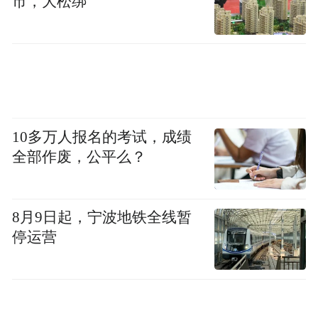
市，大松绑
为此，清华大学建筑学院教授尹稚曾表示，
战略留白一个很大的出发点是落脚保障。面
对未来城市发展可能的各种挑战和城市发展
的不确定因素，战略留白帮助规划做好多情
景应对准备。
10多万人报名的考试，成绩
全部作废，公平么？
这说明，青岛做出的是从未来和未知出发的
一种战略谋划，以便更好地应对未来不可控
的各类发展因素。
8月9日起，宁波地铁全线暂
停运营
而纵观国内外知名海湾城市的发展规律，湾
底都是重点发展区域，也是最具发展活力的
区域。澳大利亚海湾底部的墨尔本，美国旧