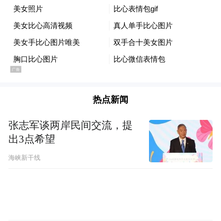
其中，涉及红岛片区预留的两大块空间型留
白用地位置主要在宿流社区以东、观涛社区
原址及青岛地铁8号线观涛站附近。
恰是多次传闻
值得一提的是，“观涛”附近，
热点新闻
中的市级公共服务项目预留地
。
张志军谈两岸民间交流，提
根据青岛市自然资源和规划局给出的最新答
出3点希望
复——依据国务院批复的青岛总规，红岛南
海峡新干线
片区留白用地为城市重大项目、重大设施建
设预留空间，以满足未来城市发展的不确定
性。