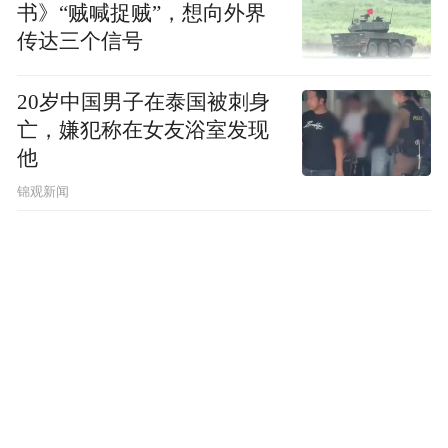
略留白用地的规划，无疑将使得青岛本土资
书》“贼喊捉贼”，想向外界
传达三个信号
源得到无限的放大，同时对于拉开城市骨
架、拓展城市发展空间也具有重要意义。
20岁中国男子在泰国被刺身
亡，嫌犯称在女友浴室发现
“特别声明：以上作品内容(包括在内的视频、图片或音
他
频)为凤凰网旗下自媒体平台“大风号”用户上传并发
布，本平台仅提供信息存储空间服务。
锦观新闻
Notice: The content above (including the videos,
pictures and audios if any) is uploaded and posted
by the user of Dafeng Hao, which is a social media
platform and merely provides information storage
space services.”