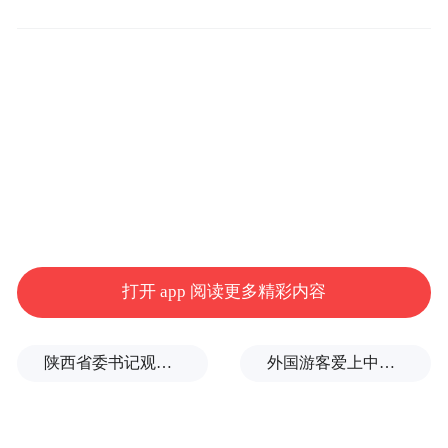
是城市发展的未来。
根据青岛此前发布的《办法》显示，战略留
白用地，是青岛在未来发展的时间轴上科学
“重大战略、重大
划定部分土地，为城市未来
产业、重大设施建设空间”预留的土地
。
其目的则是以期在规划远期可以在城市的集
中建设区，保留更多的蓝绿空间或为重大项
打开 app 阅读更多精彩内容
目作预留。
陕西省委书记观摩直播带货，同董宇辉交流
外国游客爱上中国旅拍、汉服和美甲
而在划分上，青岛又将市级战略留白用地分
为功能型留白用地和空间型留白用地。