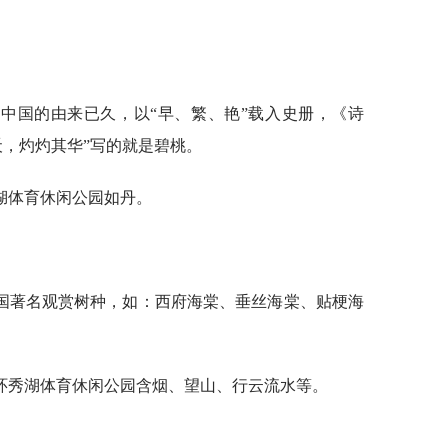
中国的由来已久，以“早、繁、艳”载入史册，《诗
夭，灼灼其华”写的就是碧桃。
湖体育休闲公园如丹。
国著名观赏树种，如：西府海棠、垂丝海棠、贴梗海
环秀湖体育休闲公园含烟、望山、行云流水等。