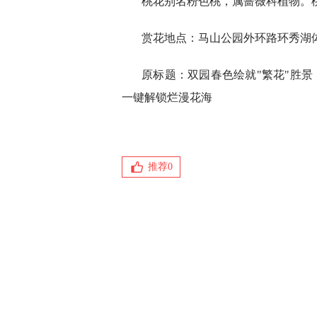
桃花别名粉色桃，属蔷薇科植物。
赏花地点：马山公园外环路环秀湖
原标题：双园春色绘就"繁花"胜
一键解锁烂漫花海
推荐
0