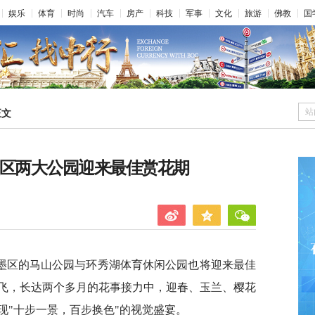
娱乐
体育
时尚
汽车
房产
科技
军事
文化
旅游
佛教
国
站
正文
墨区两大公园迎来最佳赏花期
墨区的马山公园与环秀湖体育休闲公园也将迎来最佳
飞，长达两个多月的花事接力中，迎春、玉兰、樱花
现"十步一景，百步换色"的视觉盛宴。