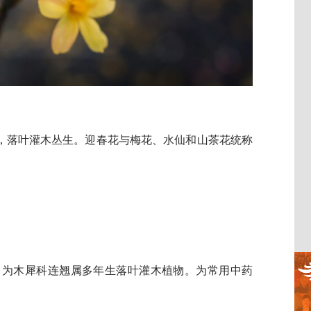
，落叶灌木丛生。迎春花与梅花、水仙和山茶花统称
。
 为木犀科连翘属多年生落叶灌木植物。为常用中药