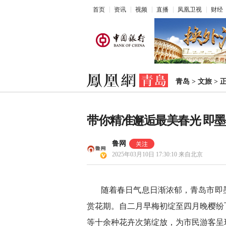
首页
资讯
视频
直播
凤凰卫视
财经
青岛
>
文旅
>
带你精准邂逅最美春光 即
鲁网
2025年03月10日 17:30:10
来自北京
随着春日气息日渐浓郁，青岛市即
赏花期。自二月早梅初绽至四月晚樱纷
等十余种花卉次第绽放，为市民游客呈