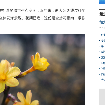
护打造的城市生态空间，近年来，两大公园通过科学
频
立体花海景观。花期已近，这份超全赏花指南，带你
如
2026
仁
专
第
A
宠
1
“
内
大