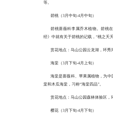
等。
碧桃（3月中旬-4月中旬）
碧桃蔷薇科李属乔木植物。碧桃在
经》中就有关于碧桃的记载，“桃之夭
赏花地点：马山公园云龙湖，环秀
海棠（3月下旬-4月上旬）
海棠是蔷薇科、苹果属植物，为中
棠和木瓜海棠，习称“海棠四品”。
赏花地点：马山公园森林体验区，
樱花（3月下旬-4月下旬）