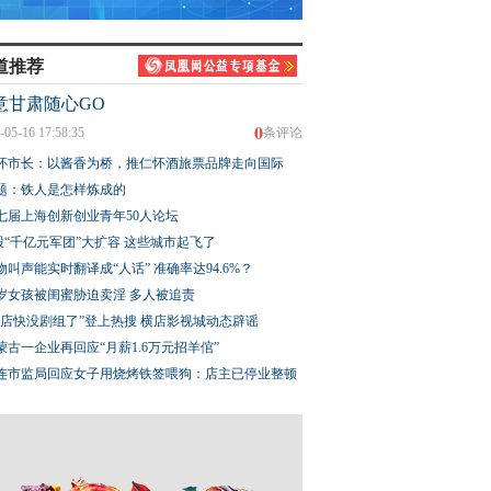
道推荐
意甘肃随心GO
0
-05-16 17:58:35
条评论
怀市长：以酱香为桥，推仁怀酒旅票品牌走向国际
题：铁人是怎样炼成的
七届上海创新创业青年50人论坛
股“千亿元军团”大扩容 这些城市起飞了
物叫声能实时翻译成“人话” 准确率达94.6%？
3岁女孩被闺蜜胁迫卖淫 多人被追责
横店快没剧组了”登上热搜 横店影视城动态辟谣
蒙古一企业再回应“月薪1.6万元招羊倌”
连市监局回应女子用烧烤铁签喂狗：店主已停业整顿