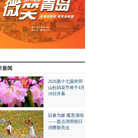
片新闻
2026第十七届井冈
山杜鹃花节将于4月
18日开幕
以春为媒 暖意涌动
——盘点清明假日
消费新亮点