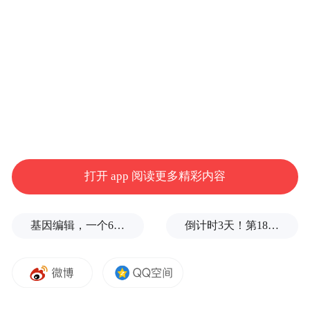
在这些上市后备企业中，既有“国家队选
手”，也有“瞪羚新星”，共同勾勒出资本市场
“多点开花”的轮廓。
根据青岛证监局公布的《青岛辖区辅导备案
企业基本信息汇总表》，截至2月28日，青
岛地区辅导备案企业共有19家。
打开 app 阅读更多精彩内容
基因编辑，一个6岁女孩之死
倒计时3天！第18届影响世界华人盛典即将启幕