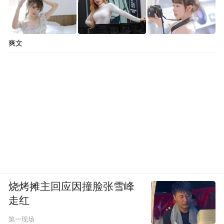
爽文
烧烤摊主回应因撞脸张雪峰
走红
第一现场