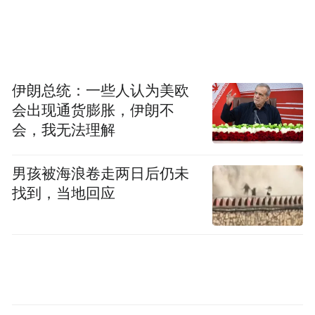
城阳区列首位
5
分区域来看，
，共有
家辅导备
崂山紧随其后
4
案企业。
，有
家辅导备案企
伊朗总统：一些人认为美欧
胶州和黄岛并列，均有3家
市南、市
业。
。
会出现通货膨胀，伊朗不
北、平度、即墨各有1家
。各区域间的角逐，
会，我无法理解
也展现出上市企业强大的“吸金”能力。
男孩被海浪卷走两日后仍未
梳理今年以来冲刺资本市场的青岛上市企业
找到，当地回应
后备军团，不难发现，这几个特点。
其一是，这些企业大多都属于瞪羚、独角兽
企业，创新能力强。