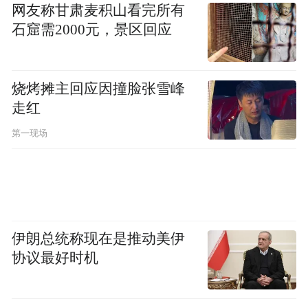
网友称甘肃麦积山看完所有
力。
石窟需2000元，景区回应
宸芯科技拥有“国家队”底色，并收获国新央
企、国新双百、浙江制造基金、国创投资引
烧烤摊主回应因撞脸张雪峰
导基金、湖北长江5G基金、中金上汽、青岛
走红
海控、上海泽晟、国开科创等众多实力派股
第一现场
东的青睐；
“中车系”领衔的思锐智能其背后的产业资本
堪称“顶配”，B轮融资由上汽集团战略直投、
尚颀资本和鼎晖投资联合领投，B+轮融资获
伊朗总统称现在是推动美伊
得青松资本、中金资本、中车四方所、中车
协议最好时机
资本、石溪资本及千帆资本等多家知名机构
的青睐。