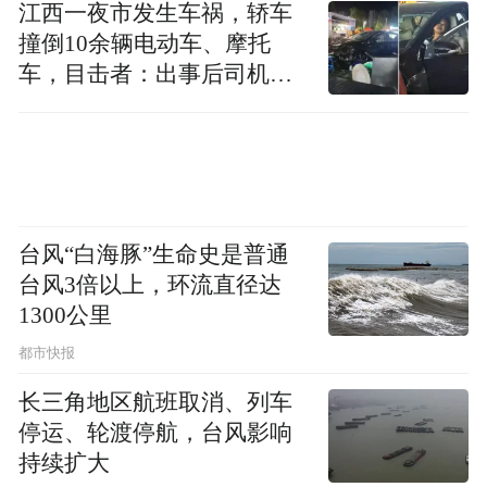
江西一夜市发生车祸，轿车
撞倒10余辆电动车、摩托
车，目击者：出事后司机一
直坐车里
台风“白海豚”生命史是普通
台风3倍以上，环流直径达
1300公里
都市快报
其三，上市后备企业中大多都由大企业孵化
长三角地区航班取消、列车
而来。
停运、轮渡停航，台风影响
持续扩大