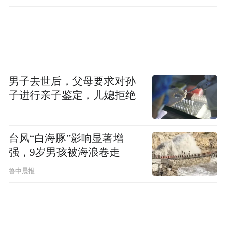
歌尔微由果链公司歌尔股份分拆而来，宸芯
科技是中国信科旗下专业从事无线通信SoC
芯片设计及相关业务的唯一平台，文达通隶
属于青岛百强民企瑞源集团，华晟智能前身
为上市公司软控股份智能装备事业部。
男子去世后，父母要求对孙
子进行亲子鉴定，儿媳拒绝
站在城市发展层面来看，抓上市后备企业的
培育，就是抓城市的未来。青岛要打造资本
市场高地，离不开政策支持、金融服务和营
台风“白海豚”影响显著增
强，9岁男孩被海浪卷走
商环境的适配性组合拳。
鲁中晨报
事实上，在推动上市企业崛起方面，青岛有
决心也有魄力。