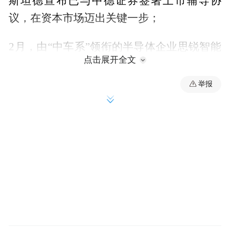
斯坦德宣布已与中德证券签署上市辅导协
议，在资本市场迈出关键一步；
2月，由“中车系”领衔的半导体企业思锐智能
点击展开全文
进行IPO辅导备案，拟冲刺A股；
举报
华晟智能正式登陆新三板，跃入资本市场新
赛道；
……
这个春天，青岛上市后备企业冲刺资本市场
的浪潮一浪高过一浪，更多创新力量正摩拳
擦掌、蓄势待发。开年以来，青岛已有9家企
业向资本市场发起冲刺。