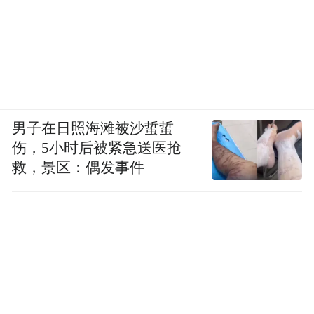
此前印发的《青岛市瞪羚、独角兽企业三年
培育行动计划（2025—2027年）》提出，开
精准挖掘培育、市场开拓拓展、金融服务
展
多元化支持、科技创新引领、人才引育驱
动、企业内驱力提升、国际合作交流
等七大
重点行动。
男子在日照海滩被沙蜇蜇
伤，5小时后被紧急送医抢
可以看到，通过七大行动的精准落子和系列
救，景区：偶发事件
政策组合拳的层层推进，青岛正将瞪羚、独
角兽企业的奔腾之势，转化为撬动资本市场
高地的战略支点。
“特别声明：以上作品内容(包括在内的视频、图片或音
频)为凤凰网旗下自媒体平台“大风号”用户上传并发
布，本平台仅提供信息存储空间服务。