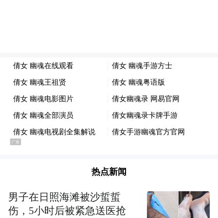
例如，歌尔微和宸芯科技都属于独角兽企
业；文达通、思锐智能、松立股份、斯坦
德、华晟智能都是瞪羚企业。
歌尔微是全球第四大传感器提供商和全球第
一大声学传感器提供商，业务涵盖芯片设
计、产品开发、封装测试和系统应用等产业
链关键环节；
宸芯科技是无线通信SDR SoC芯片国产化先
行者，其89系列无线通信SoC芯片产品同时
支持多波形并发，产品部分性能指标已达到
热点新闻
或超过国际芯片厂商在国内销售的同级别产
男子在日照海滩被沙蜇蜇
品；
伤，5小时后被紧急送医抢