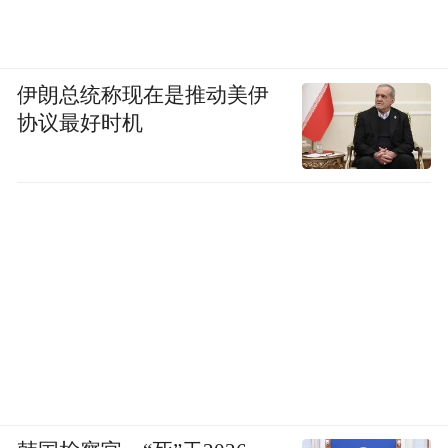
Notice: The content above (including the videos,
pictures and audios if any) is uploaded and posted
by the user of Dafeng Hao, which is a social media
platform and merely provides information storage
伊朗总统称现在是推动美伊
space services.”
协议最好时机