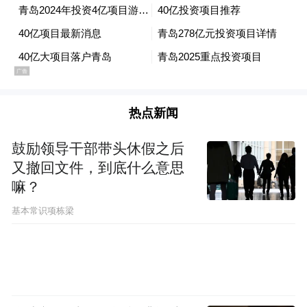
热点新闻
这是青岛市首个以氢能为主题的园区综合性
鼓励领导干部带头休假之后
又撤回文件，到底什么意思
服务中心，旨在形成完善“战略规划—研发孵
嘛？
化—产业支撑”的全链条服务能力。
基本常识项栋梁
透过此次签约，可以看到，青岛在抢滩氢能
依托发展氢能产业先
产业上的打法明确——
天优势、氢能产业吸附能力、优质营商环境
政策利好以及广阔应用场景加持
，持续推动