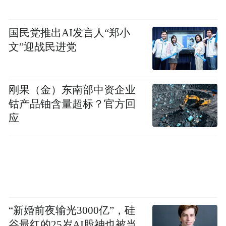
尔等头部企业，核心材料及关键部件领域有
苏州擎动、上海济平等企业。
国民党推出AI发言人“郑小
文”迎战民进党
事实上，在氢能产业的规划和政策支持上，
青岛是发力较早的城市之一。
刚果（金）东南部中资企业
早在2020年12月，青岛就发布了山东首个市
钴产品铀含量超标？官方回
级层面的氢能产业发展规划，《青岛市氢能
应
产业发展规划（2020-2030）》提出在未来10
年将青岛市发展成为国际化氢能城市，打造
国内重要的氢能产业基地。
当然，从落下种子到长成森林非一日之功，
青岛还需从产业基础、创新支撑、项目建
“新婚前夜输光3000亿”，硅
谷最红的25岁AI股神也被当