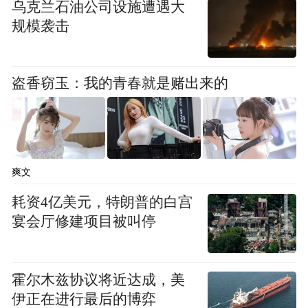
乌克兰石油公司设施遭遇大
氢能产业延链、补链、强链。
规模袭击
而此番诸多项目入驻的青岛市氢能产业园，
是青岛市8家挂牌运营的新兴产业专业园区之
盗香窃玉：我的青春就是赌出来的
一，其重点发展的是燃料电池系统、制-储-加
氢装备、氢能关键材料等细分产业。
截至目前，园区已累计签约项目22个，总投
爽文
资超140亿元，落地布局项目13个，总投资
耗资4亿美元，特朗普的白宫
106.2亿元，新储备重点在谈氢能项目17个，
宴会厅修建项目被叫停
总投资超150亿元。
透过数据折射出青岛市氢能产业园正吸引众
霍尔木兹协议将近达成，美
伊正在进行最后的博弈
多优质氢能项目纷至沓来。