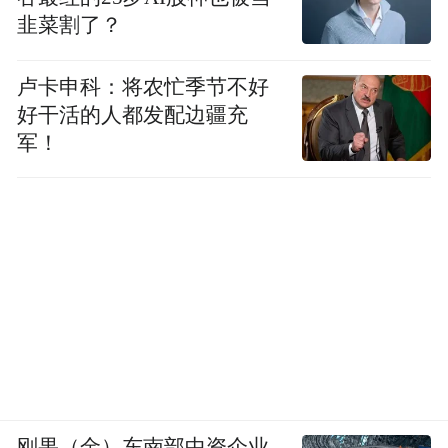
设、政策支持等多个维度持续发力，才能为
韭菜割了？
“全面贯通氢能全产业链”创造有利的发展条
件。
卢卡申科：将农忙季节不好
好干活的人都发配边疆充
“特别声明：以上作品内容(包括在内的视频、图片或音
军！
频)为凤凰网旗下自媒体平台“大风号”用户上传并发
布，本平台仅提供信息存储空间服务。
Notice: The content above (including the videos,
pictures and audios if any) is uploaded and posted
by the user of Dafeng Hao, which is a social media
platform and merely provides information storage
space services.”
刚果（金）东南部中资企业