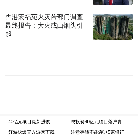
年的头部企业，也有专注于前沿技术研究的
专家团队。
香港宏福苑火灾跨部门调查
最终报告：大火或由烟头引
涵盖氢气“制、
而从建设内容上来看，则是
起
储、运、加、用”全流程
，既充分利用本地丰
富的副产氢资源，又积极开辟光伏绿电制氢
等新赛道。
还有一个非常重要的环节，便是青岛市氢能
产业园氢能大厦的正式启用。