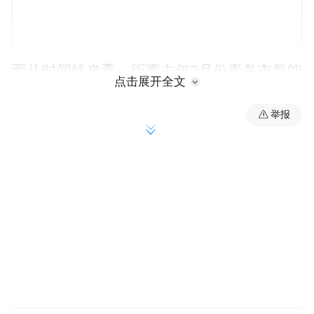
而从时间线来看，距离去年7月份青岛市氢能
点击展开全文
产业园第一次集中签约总投资23亿元的6个项
举报
目仅8个月。
具体来看，本次共有集中签约的9个项目和投
产的5个项目。
在9个签约项目中，亦有国内氢燃料电池系统
及关键部件技术领先企业德燃（浙江）动力
科技有限公司投资的氢燃料电池车用产线。
将逐步打造临沂-青岛公共交通示范线与物流