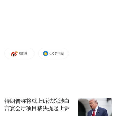
示范项目。
其中，低速氢能源动力交通项目是由华旺
（青岛）能源科技有限公司、华中科技大学
共同推进的。
值得一提的是，双方将利用自身在空冷燃料
电池电堆设计、膜电极和催化剂选型以及系
统集成方面拥有的核心技术，结合智慧化运
营平台，实现1000台套以上氢能源共享单车
的本地自主产研及运营，预计4月份可实现首
批车辆道路运营。
特朗普称将就上诉法院涉白
宫宴会厅项目裁决提起上诉
细观之，本次投资主体既有深耕氢能领域多