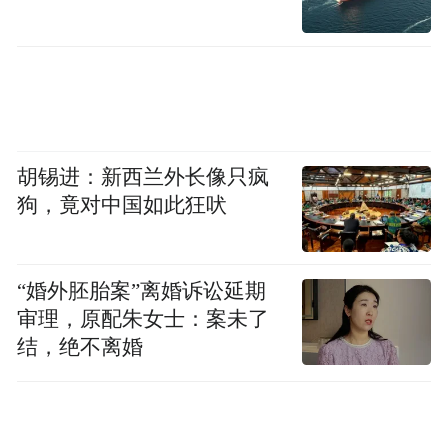
毕竟，在“双碳”目标背景下，越来越多的省
份和地区都在参与竞逐氢能赛道。
从产业链布局来看，上海、北京、深圳等城
市亦是实力雄厚。
胡锡进：新西兰外长像只疯
狗，竟对中国如此狂吠
其中，北京跑出了“氢能源第一股”亿华通。
在大兴国际氢能示范区，拥有全球日加氢量
“婚外胚胎案”离婚诉讼延期
最大的海珀尔加氢站。
审理，原配朱女士：案未了
结，绝不离婚
上海，凭借国内氢能企业数量多产业链齐
全，“氢能第一城”之势初现。在电堆及系统
方面，有江苏清能、上海电气、爱尔铃克铃