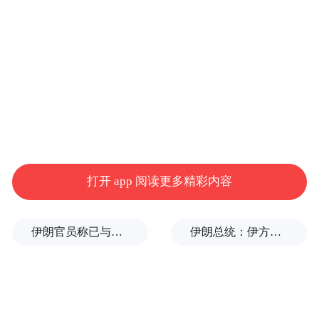
示范线、中德氢能研究中心、检测与售后中
心及大数据智能管理平台。
还有华旺（青岛）能源科技有限公司与金能
化学（青岛）有限公司共同投资建设的“供
氢-输氢-储氢-加氢-用氢”一体站项目。
据悉，该项目建成后可满足100辆以上氢能商
打开 app 阅读更多精彩内容
用车的加注需求，可重点服务于董家口港区
及周边氢燃料电池重卡、公交、物流车。
伊朗官员称已与阿曼就霍尔木兹海峡通行问题明确总体框架
伊朗总统：伊方未在涉谅解备忘录的谈判中作任何让步
而5个投产项目则包括青岛华旺产业技术研究
院、低空飞行器用燃料电池、低速氢能源动
力交通、质子交换膜、光伏发电-制氢一体化