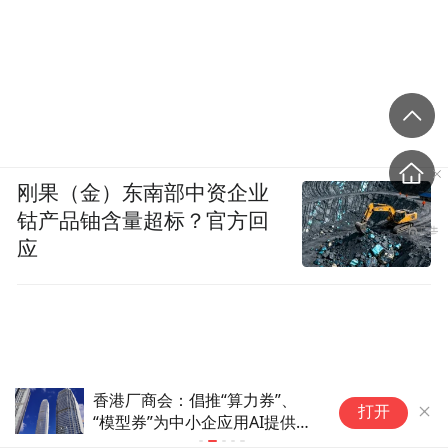
刚果（金）东南部中资企业
钴产品铀含量超标？官方回
应
香港厂商会：倡推“算力券”、
订
打开
“模型券”为中小企应用AI提供财
产
务支持
景