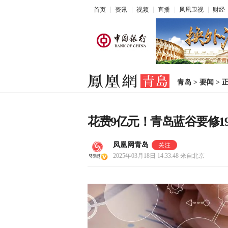
首页
资讯
视频
直播
凤凰卫视
财经
青岛
>
要闻
>
花费9亿元！青岛蓝谷要修1
凤凰网青岛
2025年03月18日 14:33:48
来自北京