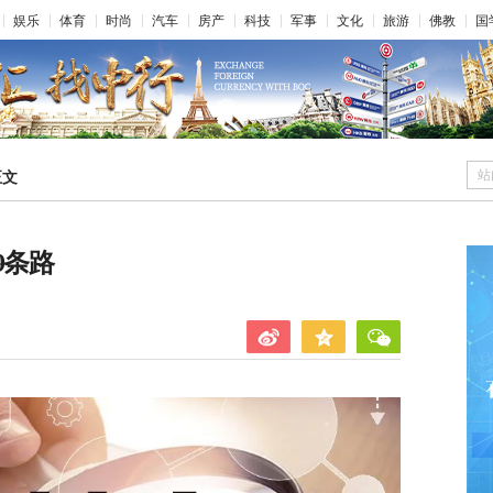
娱乐
体育
时尚
汽车
房产
科技
军事
文化
旅游
佛教
国
站
正文
9条路