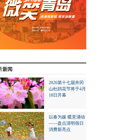
片新闻
2026第十七届井冈
山杜鹃花节将于4月
18日开幕
以春为媒 暖意涌动
——盘点清明假日
消费新亮点