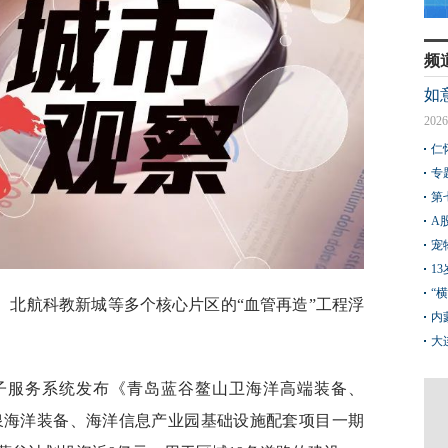
频
如
2026
仁
专
第
A
宠
1
“
北航科教新城‌等多个核心片区的“血管再造”工程浮
内
大
电子服务系统发布《青岛蓝谷鳌山卫海洋高端装备、
泉海洋装备、海洋信息产业园基础设施配套项目一期