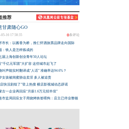
道推荐
意甘肃随心GO
0
-05-16 17:58:35
条评论
怀市长：以酱香为桥，推仁怀酒旅票品牌走向国际
题：铁人是怎样炼成的
七届上海创新创业青年50人论坛
股“千亿元军团”大扩容 这些城市起飞了
物叫声能实时翻译成“人话” 准确率达94.6%？
3岁女孩被闺蜜胁迫卖淫 多人被追责
横店快没剧组了”登上热搜 横店影视城动态辟谣
蒙古一企业再回应“月薪1.6万元招羊倌”
连市监局回应女子用烧烤铁签喂狗：店主已停业整顿