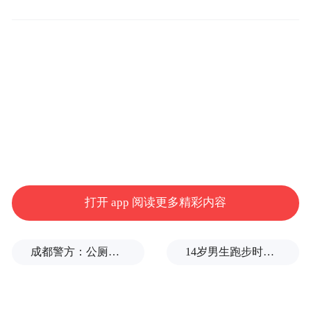
间，改造涂装、总装车间及相关配套设施，
并引入先进设备。
与此同时，园区相关配套设施的改造工作也
已同步启动，同样计划于今年10月底启动试
生产。
项目
据悉，围绕生产节拍优化与质量提升，
规划了153项工艺分析与开发任务
，全面提
打开 app 阅读更多精彩内容
升产品品质。同时，项目对标乘用车匹配体
系，系统规范开展整车匹配，致力于打造轿
成都警方：公厕乱贴非法小广告，严查
14岁男生跑步时心脏骤停，后被鉴定为“器质性痴呆”，家属质疑校方失责
车级质感外观及卓越品质。
该项目的启动不仅是一汽解放完善产品矩