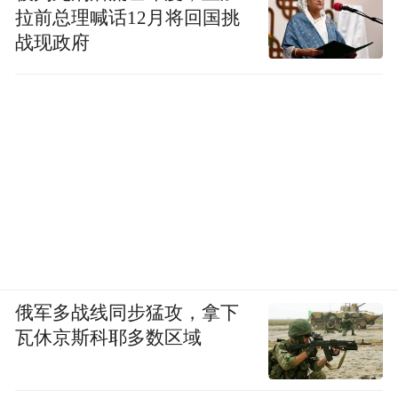
拉前总理喊话12月将回国挑
战现政府
俄军多战线同步猛攻，拿下
瓦休京斯科耶多数区域