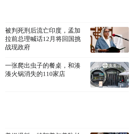
被判死刑后流亡印度，孟加
拉前总理喊话12月将回国挑
战现政府
一张爬出虫子的餐桌，和湊
湊火锅消失的110家店