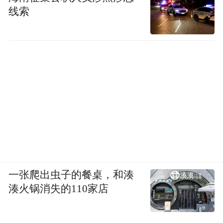
线索
一张爬出虫子的餐桌，和湊
湊火锅消失的110家店