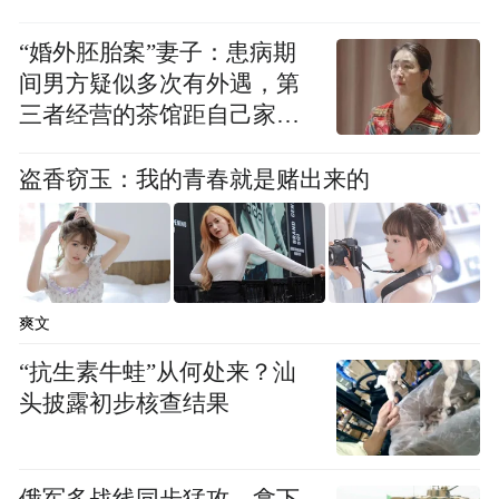
“婚外胚胎案”妻子：患病期
间男方疑似多次有外遇，第
三者经营的茶馆距自己家步
行仅15分钟
盗香窃玉：我的青春就是赌出来的
爽文
“抗生素牛蛙”从何处来？汕
头披露初步核查结果
俄军多战线同步猛攻，拿下