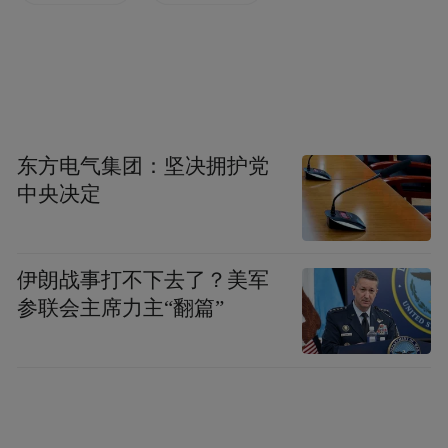
“特别声明：以上作品内容(包括在内的视频、图片或音
频)为凤凰网旗下自媒体平台“大风号”用户上传并发
布，本平台仅提供信息存储空间服务。
Notice: The content above (including the videos,
pictures and audios if any) is uploaded and posted
by the user of Dafeng Hao, which is a social media
platform and merely provides information storage
东方电气集团：坚决拥护党
space services.”
中央决定
伊朗战事打不下去了？美军
参联会主席力主“翻篇”