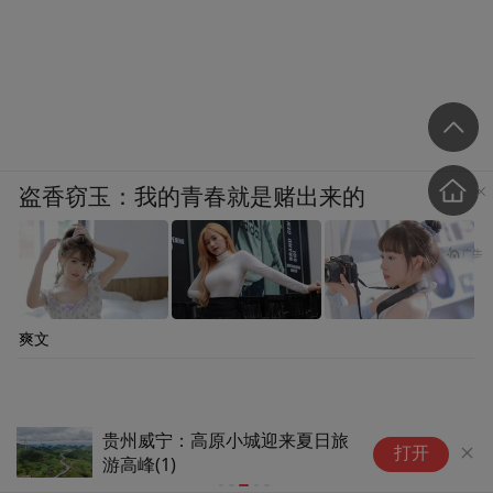
盗香窃玉：我的青春就是赌出来的
爽文
贵州威宁：高原小城迎来夏日旅
华
打开
游高峰(1)
麒