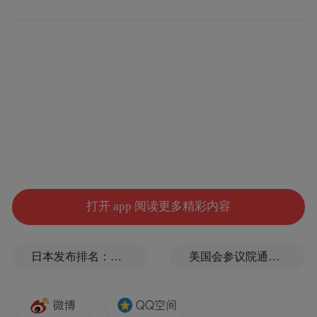
三是优化多子女家庭住房套数认定标准。青
岛市缴存住房公积金的多子女家庭，在所购
住房区（市）内购买家庭第二套自住住房
时，可按首套房享受利率等优惠政策，减轻
还贷压力。
下一步，青岛住房公积金管理中心将不断丰
富政策工具箱，推动存量政策持续显效，研
究储备更多增量政策，有序扩大提取支持范
打开 app 阅读更多精彩内容
围，强化贷款政策集成供给，租购并举提振
住房消费信心，促进我市房地产市场平稳健
日本发布排名：中国第1，日本第13
美国会参议院通过临时拨款法案
康发展。