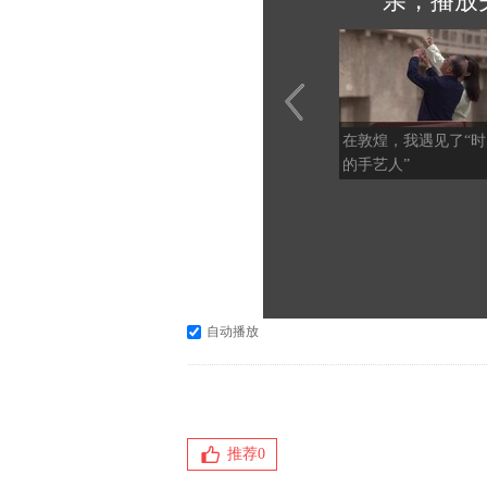
亲，播放
在敦煌，我遇见了“时
的手艺人”
自动播放
推荐
0