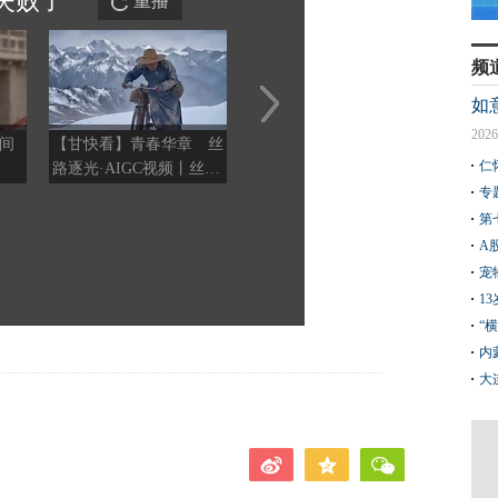
失败
了
重播
频
如
2026
间
【甘快看】青春华章 丝
山河有韵大地成诗 奔赴
银韵
仁
路逐光·AIGC视频丨丝路
之处皆是风景
上的追光者
专
第
A
宠
1
“
内
大