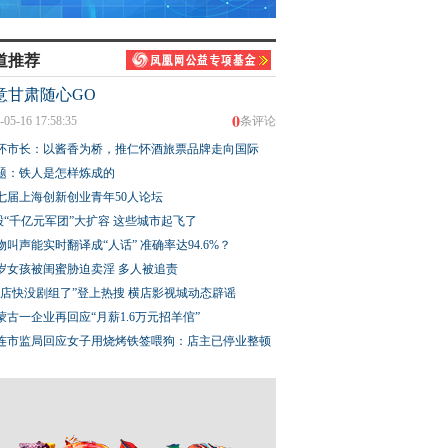
道推荐
意甘肃随心GO
0
-05-16 17:58:35
条评论
簪花 三代薪火
【甘快看】祁连灵根 甘
【甘快看】甘肃武威
怀市长：以酱香为桥，推仁怀酒旅票品牌走向国际
肃民乐板蓝根
沟河四季美如画
题：铁人是怎样炼成的
七届上海创新创业青年50人论坛
股“千亿元军团”大扩容 这些城市起飞了
物叫声能实时翻译成“人话” 准确率达94.6%？
3岁女孩被闺蜜胁迫卖淫 多人被追责
横店快没剧组了”登上热搜 横店影视城动态辟谣
蒙古一企业再回应“月薪1.6万元招羊倌”
连市监局回应女子用烧烤铁签喂狗：店主已停业整顿