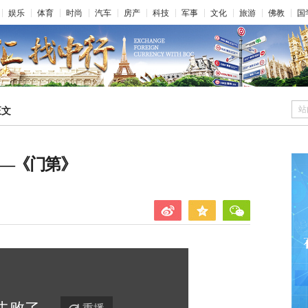
娱乐
体育
时尚
汽车
房产
科技
军事
文化
旅游
佛教
国
站
正文
——《门第》