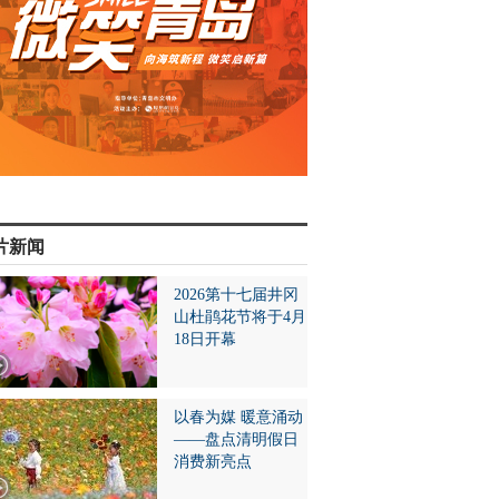
片新闻
2026第十七届井冈
山杜鹃花节将于4月
18日开幕
以春为媒 暖意涌动
——盘点清明假日
消费新亮点