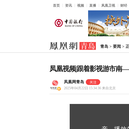
首页
资讯
视频
直播
凤凰卫视
财经
青岛
>
要闻
>
凤凰视频|跟着影视游市南
凤凰网青岛
2025年04月22日 15:34:36
来自北京