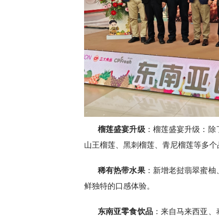
榴莲盛宴升级
：榴莲盛宴升级：除
山王榴莲、黑刺榴莲、青尼榴莲等多个
稀有热带水果
：新增老挝翡翠蜜柚
鲜独特的口感体验。
东南亚零食饮品
：来自马来西亚、