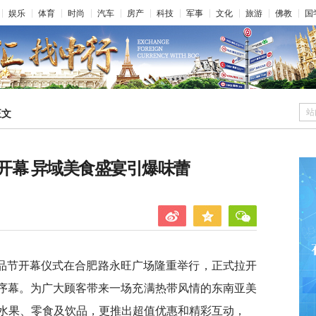
娱乐
体育
时尚
汽车
房产
科技
军事
文化
旅游
佛教
国
站
正文
开幕 异域美食盛宴引爆味蕾
亚食品节开幕仪式在合肥路永旺广场隆重举行，正式拉开
彩序幕。为广大顾客带来一场充满热带风情的东南亚美
水果、零食及饮品，更推出超值优惠和精彩互动，