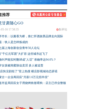
道推荐
意甘肃随心GO
0
-05-16 17:58:35
条评论
怀市长：以酱香为桥，推仁怀酒旅票品牌走向国际
题：铁人是怎样炼成的
七届上海创新创业青年50人论坛
股“千亿元军团”大扩容 这些城市起飞了
物叫声能实时翻译成“人话” 准确率达94.6%？
3岁女孩被闺蜜胁迫卖淫 多人被追责
横店快没剧组了”登上热搜 横店影视城动态辟谣
蒙古一企业再回应“月薪1.6万元招羊倌”
连市监局回应女子用烧烤铁签喂狗：店主已停业整顿