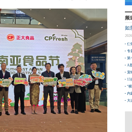
频
如
2026
仁
专
第
A
宠
1
“
内
大