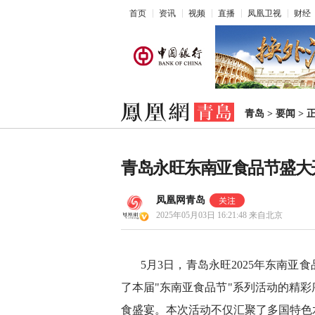
首页
资讯
视频
直播
凤凰卫视
财经
青岛
>
要闻
>
青岛永旺东南亚食品节盛大
凤凰网青岛
2025年05月03日 16:21:48
来自北京
5月3日，青岛永旺2025年东南
了本届"东南亚食品节"系列活动的精
食盛宴。本次活动不仅汇聚了多国特色