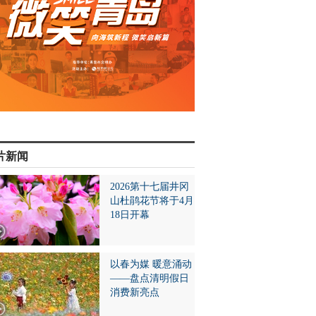
片新闻
2026第十七届井冈
山杜鹃花节将于4月
18日开幕
以春为媒 暖意涌动
——盘点清明假日
消费新亮点