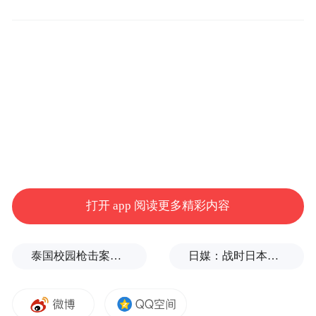
三年间，
打开 app 阅读更多精彩内容
八大关的蝉鸣浇灌出《月牙儿》的苍凉，
天主教堂的钟声敲开《断魂枪》的江湖。
泰国校园枪击案致9死，枪手父亲道歉
日媒：战时日本多所大学进行输血人体实验，向患者注射动物血
直至1937年离开青岛，