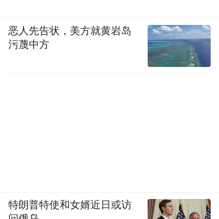
恶人先告状，美方就黄岩岛
污蔑中方
特朗普特使和女婿近日或访
问俄乌