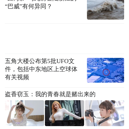
“巴威”有何异同？
五角大楼公布第5批UFO文
沿着海岸线一路向东，朝阳略过栈桥，
件，包括中东地区上空球体
有关视频
那些青苔斑驳的欧式露台与大海的潮音相得
益彰，
盗香窃玉：我的青春就是赌出来的
仿佛诉说着笔尖与浪尖的私语。
来到大学路，