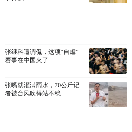
成片的雏菊开得热烈，
张继科遭调侃，这项“自虐”
赛事在中国火了
在蔚蓝大海的映衬下，温婉动人；
蔷薇花簇拥着万国建筑，
张嘴就灌满雨水，70公斤记
者被台风吹得站不稳
一步一景，令人心旷神怡。
不知不觉，已夕阳西下，
来到栈桥凭栏临风，