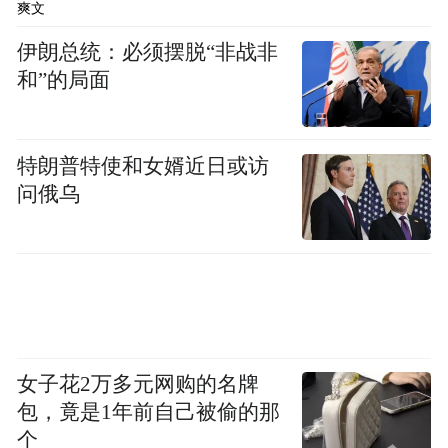
爽文
在最美拐角打卡，
伊朗总统：必须摆脱“非战非
和”的局面
绿树红墙琉璃瓦，肆无忌惮地闯入视线。
而藏在路边老建筑里的咖啡馆、杂货铺、书
特朗普特使和女婿近日或访
店，
问俄乌
是百年老路对青岛最深情的告白。
女子花2万多元网购的名牌
包，竟是1年前自己被偷的那
个