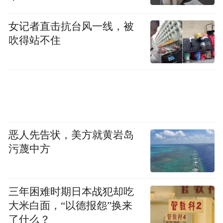
女记者直击抗台风一线，被
吹得站不住
看着梧桐筛下八大关的光影，
恰似未写完的稿纸，
疏影里则藏着《骆驼祥子》最初的胎动，
恶人先告状，美方就黄岩岛
领略青岛的花，这里无疑是最好的去处。
污蔑中方
三年困难时期日本战犯却吃
大米白面，“以德报怨”换来
了什么？