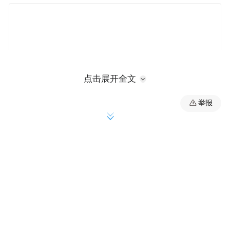
点击展开全文
举报
1934年，应国立山东大学之邀来到青岛任
教，
这里带给了我丰富的创作灵感。