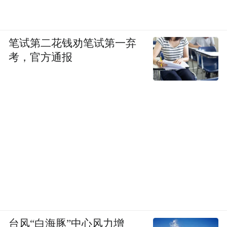
笔试第二花钱劝笔试第一弃
考，官方通报
台风“白海豚”中心风力增