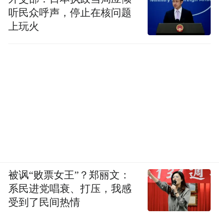
听民众呼声，停止在核问题
上玩火
被讽“败票女王”？郑丽文：
系民进党唱衰、打压，我感
受到了民间热情