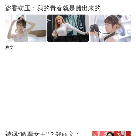
盗香窃玉：我的青春就是赌出来的
爽文
被讽“败票女王”？郑丽文：