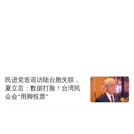
民进党造谣访陆台胞失联，
夏立言：数据打脸！台湾民
众会“用脚投票”