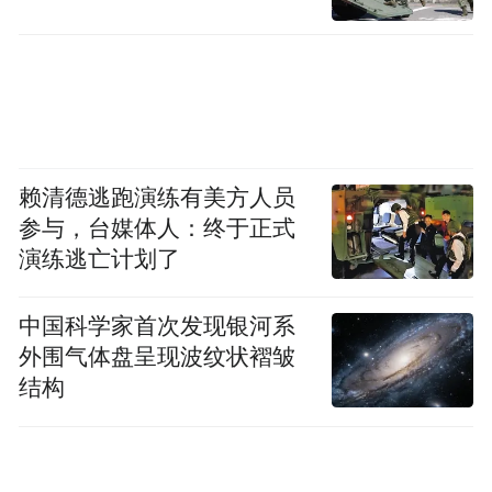
赖清德逃跑演练有美方人员
参与，台媒体人：终于正式
演练逃亡计划了
中国科学家首次发现银河系
外围气体盘呈现波纹状褶皱
结构