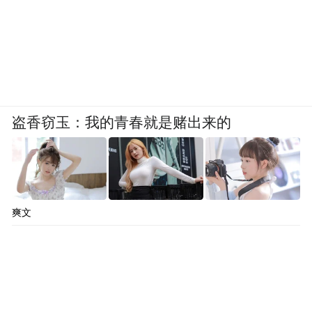
盗香窃玉：我的青春就是赌出来的
爽文