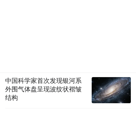
中国科学家首次发现银河系
外围气体盘呈现波纹状褶皱
结构