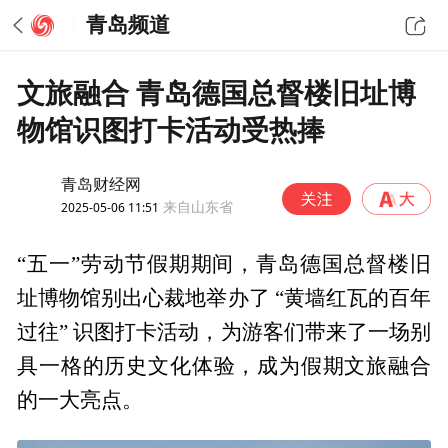
青岛频道
文旅融合 青岛德国总督楼旧址博
物馆识图打卡活动受热捧
青岛财经网
2025-05-06 11:51
来自山东省
“五一”劳动节假期期间，青岛德国总督楼旧
址博物馆别出心裁地举办了 “黄墙红瓦的百年
过往” 识图打卡活动，为游客们带来了一场别
具一格的历史文化体验，成为假期文旅融合
的一大亮点。