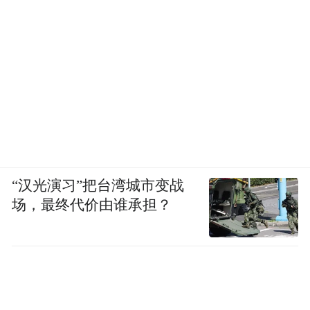
“汉光演习”把台湾城市变战
场，最终代价由谁承担？