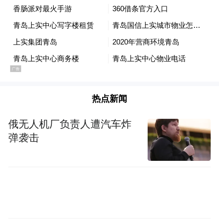
质的硬件托举、贴心的软件服务和高效的企
业招引，构建起亲清政商关系，成为营商环
境优化的实践者与受益者。
财富高地，期待与您共赢
招商电话：0532-89077777
热点新闻
更多园区信息请点击“青岛上实中心”查看
俄无人机厂负责人遭汽车炸
弹袭击
展示中心：上实中心 T3 楼一层大堂
“特别声明：以上作品内容(包括在内的视频、图片或音
频)为凤凰网旗下自媒体平台“大风号”用户上传并发
布，本平台仅提供信息存储空间服务。
Notice: The content above (including the videos,