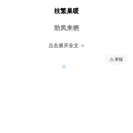
枝繁巢暖
助凤来栖
如今，这片名为青岛上实中心的土地上，已
点击展开全文
经矗立起总建筑面积80万平方米的金融商务
举报
综合体，吸引着光大理财、陆家嘴信托等600
亿元注册资本的金融巨头聚集，年均纳税超
50亿元。
多年来，青岛上实中心以崂山区打造的最佳
营商环境为基石，营造枝繁巢暖助凤来栖的
“迎”商氛围。在一流营商环境驱动下，一批
具有“财富”含量、“科技”特色的重大产业项