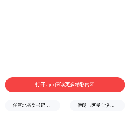
目纷纷抢滩上实。
目前，上实中心已招引聚集600余家企业，注
册资本超过600亿元，其中不乏多家银行分
行、世界500强驻青机构和上市公司总部。良
好的金融产业生态与楼宇服务品质在此相互
打开 app 阅读更多精彩内容
促进，不断提升着楼宇的经济贡献度。
任河北省委书记后，罗文首次调研
伊朗与阿曼会谈最新细节曝光
其中，以光大理财、陆家嘴信托、鲁花金融
为代表的全国总部，以浦发银行、民生银
行、北京银行、渤海银行、中信保山东公司