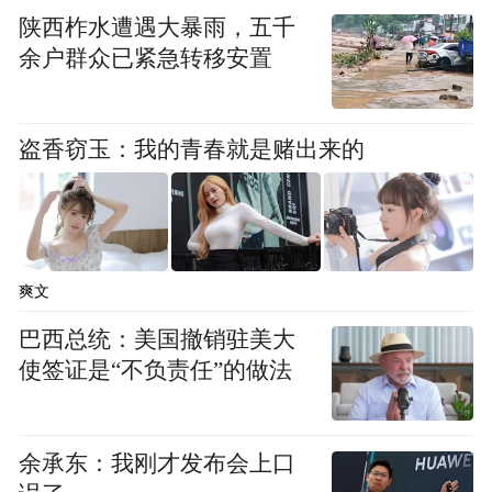
pictures and audios if any) is uploaded and posted
陕西柞水遭遇大暴雨，五千
by the user of Dafeng Hao, which is a social media
余户群众已紧急转移安置
platform and merely provides information storage
space services.”
盗香窃玉：我的青春就是赌出来的
爽文
巴西总统：美国撤销驻美大
使签证是“不负责任”的做法
余承东：我刚才发布会上口