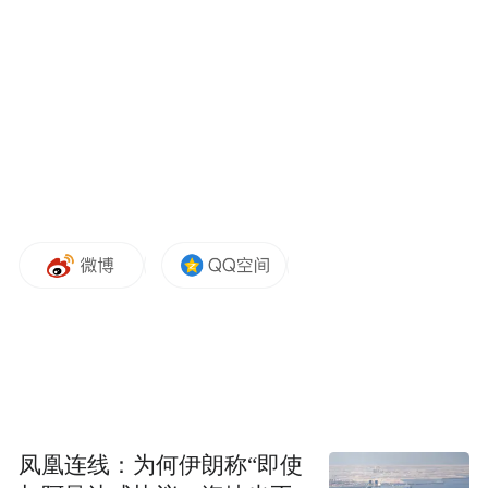
等区域性总部入驻，进一步推动上实中心成
为高端业态聚集地的“梧桐树”，也为城市发
展提供强有力的拉动力。
企业需求是优化营商环境的重要导向。青岛
上实中心积极响应企业需求，
作为一家超五星级酒店，青岛钓鱼台美高梅
酒店入驻上实中心的进程可谓是彰显“崂山速
度”。酒店从主体建筑完工到办完开业运营所
需审批手续，仅用3个月时间，刷新国内同类
型酒店开业审批效率纪录。
凤凰连线：为何伊朗称“即使
要知道，同类型项目一般要花费9个月，而只