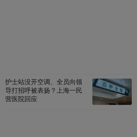
配保供能力。
作为青岛唯一的市属能源企业，青岛能源集
团承担着全市天然气总供应量的48%，并覆
盖全市东岸主城区95%的燃气市场和85%的
供热市场。
根据增资协议，青岛能源集团将取得董家口
护士站没开空调、全员向领
LNG接收站220万吨LNG接卸能力和1.47亿立
导打招呼被表扬？上海一民
方米储气能力，自主采购能力将达到约30.8
营医院回应
亿立方米。
同时，此次增资也将助力董家口LNG接收站
项目、青岛全域“煤改气”项目、大型燃机发