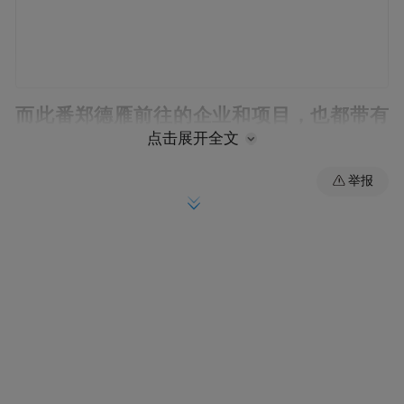
而此番郑德雁前往的企业和项目，也都带有
点击展开全文
鲜明的“中国石化”印记。近年来，中国石化
与青岛的合作持续升级，从项目落地到资本
举报
运作，这家“巨无霸”央企正与青岛越走越
近。
郑德雁履新后的首次调研