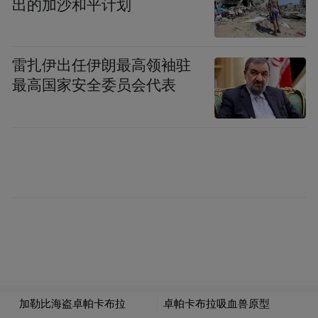
出的加沙和平计划
作为天然气消费大省，山东面临着比较大的
保障供应压力。此前官方曾披露一组数据：
雷扎伊出任伊朗最高领袖驻
2021年全省天然气消费量达236.6亿立方米，
最高国家安全委员会代表
同比增长11%，创历史新高，消费量列全国
第四。
在8月6日召开的局党组扩大会议上，郑德雁
也明确提到要保障能源可靠供应。
公开报道显示，位于青岛市董家口经济区的
中国石化首座LNG接收站—天然气分公司青
岛LNG接收站于2014年11月正式投产，系山
东省目前唯一在用的液化天然气接收终端，