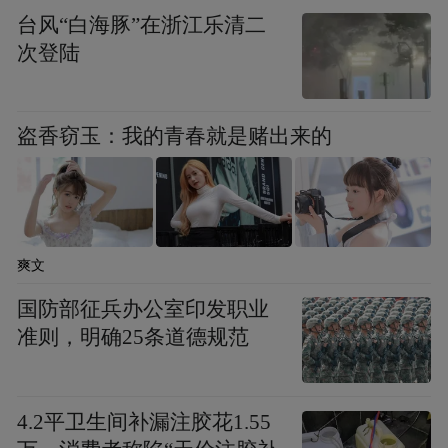
台风“白海豚”在浙江乐清二
端；后在7月，我国自主研发建造的“大鹏公
次登陆
主”号LNG运输船运载的7.8万立方米保税液
化天然气注入青岛LNG接收站，标志着山东
省首单保税天然气业务正式落地，青岛LNG
盗香窃玉：我的青春就是赌出来的
接收站也正式升级为海关监管的“国际中转
站”。
作为华北地区最重要的天然气进口枢纽之
爽文
一，青岛LNG接收站有效缓解了华北地区的
国防部征兵办公室印发职业
能源供应压力。截至今年7月底，青岛LNG接
准则，明确25条道德规范
收站累计接卸资源近5000万吨，气化外输天
然气约540亿方，相当于替代燃煤约6264万
4.2平卫生间补漏注胶花1.55
吨，减少碳排放约1.13亿吨。