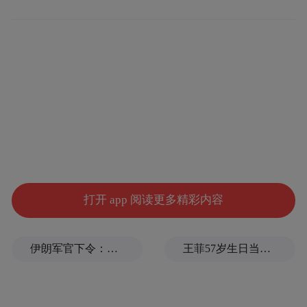
郑德雁履新省能源局后首次调研，有个大背
打开 app 阅读更多精彩内容
景不得不提。
8月6日，郑德雁首次以山东省能源局党组书
伊朗军官下令：如果美军踏上我国领土，就砍掉他们脚！
王菲57岁生日当天，谢霆锋隔空说3次生日快乐
记、局长的身份主持召开局党组扩大会议。