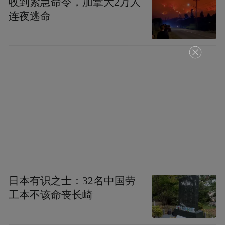
收到紧急命令，加拿大2万人
连夜逃命
高端气体原料供应缺口，实现LNG冷能高效
利用。
中国石化持续加码在青能源业务布局背后，
青岛国资的力量不容忽视。
去年8月，青岛能源集团与中国石化青岛液化
天然气公司增资签约仪式举行，青岛能源集
团以资本运作方式入股青岛液化天然气公
司。
日本有识之士：32名中国劳
待双方携手后，将在液化天然气开发利用、
工本不该命丧长崎
能源结构转型、城市天然气保供等方面深度
融合，提升青岛市液化天然气接转存储和调