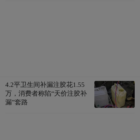
LNG、新兴产业以及炼化业务而展开。
早在2010年，中国石化便在青成立中国石化
青岛液化天然气有限责任公司（以下简称“青
岛液化”），主要从事液化天然气的供应、冷
能利用等业务。4年后，青岛LNG接收站正式
落地董家口经济区。
4.2平卫生间补漏注胶花1.55
2023年，作为董家口LNG气源输青大通道关
万，消费者称陷“天价注胶补
键一环的青岛市胶州湾海底天然气管线建成
漏”套路
投运，可满足沿途上合示范区、高新区以及
城区大型燃气发电项目、“煤改气”工程的用
气需求，并满足岛城未来20年发展用气需
求，每年可替代煤炭消耗536万吨、减少碳排