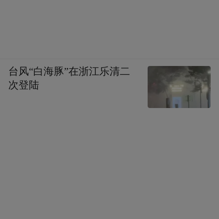
购、集中储备、高压输送、终端销售”于一体
的燃气产业链的新要求。
换言之，青岛能源集团与中国石化通过资本
台风“白海豚”在浙江乐清二
运作，形成了互惠互利的关系，并直接惠及
次登陆
到了整座城市的发展。
不过，相较于LNG领域合作的风生水起，青
岛与中国石化在新兴产业以及炼化领域的合
作，还有很大的提升空间。
这其实牵扯到了一个困扰青岛十余年的难题
——青岛石化的异地搬迁。