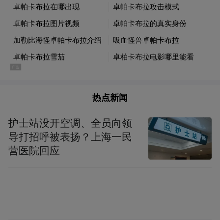
市场范围覆盖山东、河北、江苏、河南等省
份。
自2014年投用以来，在2021年、2023年完成
两次扩建，投用世界最大、国内首台27万立
方米LNG储罐和“双泊位”LNG码头，整体年
接转能力达1100万吨，年供气能力165亿立方
热点新闻
米。
护士站没开空调、全员向领
导打招呼被表扬？上海一民
今年以来，青岛LNG接收站动作不断。
营医院回应
先是在5月，国内最大的单体储罐液化天然气
保税仓库在青岛董家口经济区获批设立，中
国石化天然气分公司青岛LNG接收站成为全
国首个拥有“双泊位”码头的LNG保税储运终