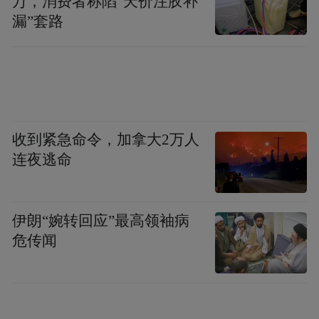
万，消费者称陷“天价注胶补
漏”套路
再看中石化青岛炼化公司光伏制氢项目。在
这里，郑德雁实地察看氢能“产、研、加”一
体化示范园建设进展、设备运行等情况，并
指出要充分发挥技术和资源优势，提高转换
效率，降低生产成本，拓展氢能开发和利用
收到紧急命令，加拿大2万人
等新领域。
连夜逃命
今年7月1日，中国石化青岛炼化全海水环境
漂浮式光伏项目建成投用，这是我国首个实
伊朗“婉转回应”最高领袖病
现工业运行的海水漂浮式光伏项目，其与前
危传闻
期投用的桩基式水面光伏联动，成为目前中
国石化规模最大的水面光伏电站。