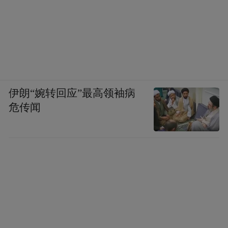
放500万吨、减少二氧化硫排放2.16万吨、减
少粉尘排放4320吨。
同时，其与董家口LNG码头项目、全域“煤改
气”项目协同一体，一举改变了青岛市“西气
伊朗“婉转回应”最高领袖病
东输”的困局，青岛由“西气东输”管输天然气
危传闻
的末端变为液化天然气（LNG）气源的首
端，并进一步辐射周边华东区域。