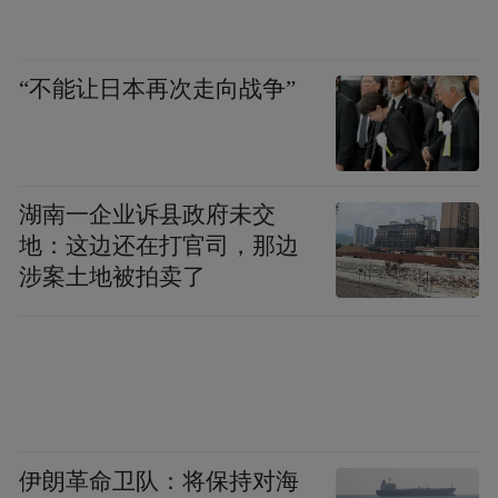
公开报道显示，该项目整体年发绿电达1670
万千瓦时，可降低二氧化碳排放1.4万吨。
“不能让日本再次走向战争”
对青岛而言，该项目的价值在于对绿色能源
产业链的进一步完善。
要知道，在青岛所构建的“10+1”创新型产业
湖南一企业诉县政府未交
地：这边还在打官司，那边
体系中，绿色能源被列为要突破发展的新兴
涉案土地被拍卖了
产业之一，并明确要重点发展海上风光氢储
及海洋能综合开发、氢燃料电池等细分赛
道。
此前，中国石化青岛炼化已建成全国首座“碳
中和”加氢站与全国首个工厂化海水制氢项
伊朗革命卫队：将保持对海