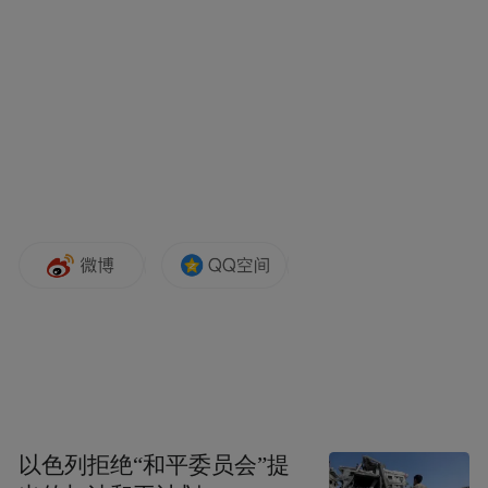
会上，郑德雁明确表示要培育能源发展新质
生产力，聚焦能源发展智库建设，发挥“大企
业”智力作用，建立与企业常态化交流共享机
制，鼓励企业充分发挥自身优势，积极参与
全省能源转型发展特别是新型领域研究。
而此次青岛之行，郑德雁便直奔一家头部央
企而来——中国石化。
在中石化青岛液化天然气有限公司调研期
间，郑德雁了解企业LNG接收站运营、产能
利用情况，并强调要切实抓好安全生产，全
力保障天然气稳定供应，确保在高峰时段能
够满足居民生活和工业生产的用气需求。
以色列拒绝“和平委员会”提