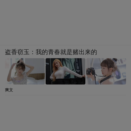
电项目实现协同一体发展，为城市构建起“清
洁、低碳、安全、高效”的能源保障体系。
此番调研期间，青岛市委常委、副市长耿涛
也提到，青岛能源集团参股董家口LNG接收
盗香窃玉：我的青春就是赌出来的
站后，统筹城市保障与产业发展两个方面，
在强韧城市燃气保障链条的基础上，围绕
LNG槽车本地运营、LNG保税转口业务、国
际LNG加注服务等方面，与中国石化天然气
爽文
公司进行了深入合作、取得了良好成效。
同时，他也提出要继续围绕接收站深化央地
合作，积极打造立足青岛、辐射山东、保障
华北的LNG储备供应基地，加快构建“多源采