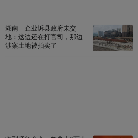
湖南一企业诉县政府未交
地：这边还在打官司，那边
涉案土地被拍卖了
当下，中国石化与青岛围绕LNG展开的合
作，还在继续加码。9月2日，青岛液化与四
川空分设备（集团）有限责任公司签约，将
合作建设青岛董家口经济区LNG冷能综合利
用空分项目。
公开报道显示，该项目总投资达2.3亿元，将
建设约660吨/天冷能空分装置及附属系统，
生产液氮、液氧、液氩等产品，以填补区域