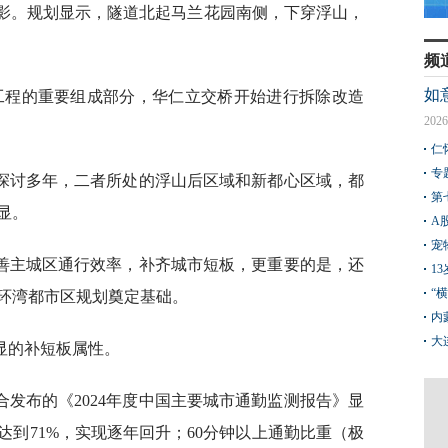
身影。规划显示，隧道北起马兰花园南侧，下穿浮山，
频
如
工程的重要组成部分，华仁立交桥开始进行拆除改造
2026
仁
专
探讨多年，二者所处的浮山后区域和新都心区域，都
第
显。
A
宠
善主城区通行效率，补齐城市短板，更重要的是，还
1
“
环湾都市区规划奠定基础。
内
大
显的补短板属性。
合发布的《2024年度中国主要城市通勤监测报告》显
重达到71%，实现逐年回升；60分钟以上通勤比重（极