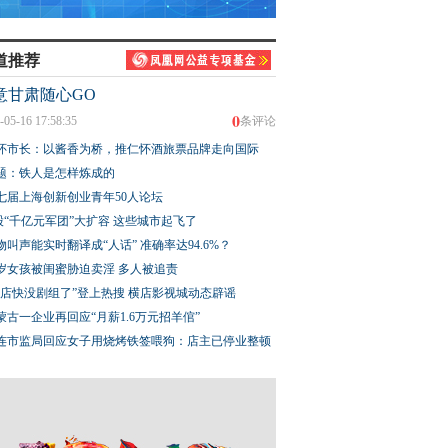
道推荐
意甘肃随心GO
0
-05-16 17:58:35
条评论
怀市长：以酱香为桥，推仁怀酒旅票品牌走向国际
题：铁人是怎样炼成的
七届上海创新创业青年50人论坛
股“千亿元军团”大扩容 这些城市起飞了
物叫声能实时翻译成“人话” 准确率达94.6%？
3岁女孩被闺蜜胁迫卖淫 多人被追责
横店快没剧组了”登上热搜 横店影视城动态辟谣
蒙古一企业再回应“月薪1.6万元招羊倌”
连市监局回应女子用烧烤铁签喂狗：店主已停业整顿