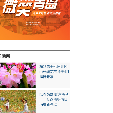
片新闻
2026第十七届井冈
山杜鹃花节将于4月
18日开幕
以春为媒 暖意涌动
——盘点清明假日
消费新亮点