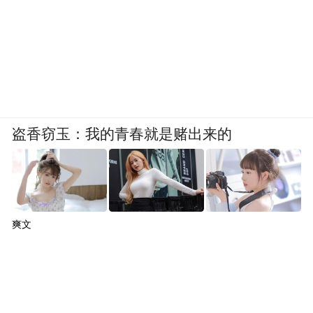
作为山东目前唯一的4F级国际机场，胶东机
场以“世界一流、国内领先”的东北亚国际枢
纽机场为定位，服务范围远超青岛行政区
划，深度匹配整个青岛都市圈发展需求。
根据山东省规划，其将服务青岛、潍坊、日
盗香窃玉：我的青春就是赌出来的
照、烟台、威海五市协同发展，而地处胶东
半岛几何中心的选址优势，使其通过高铁网
络可实现30分钟抵达潍坊、1小时覆盖烟台威
海，全面增强青岛的航空通达性。
爽文
未来，随着二期工程推进，机场与高铁、地
铁、高速公路等交通网络的高效接驳将进一
步完善，旅客出行体验升级。