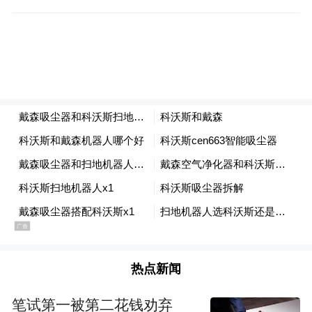
作为国际航空枢纽建设的关键载体，胶东国
际机场二期扩建工程规划明确提出，将“加快
现代化机场建设，织密特色航线网络，打造
上合自由贸易空港”，全面提升青岛胶东国际
机场的国际枢纽功能。
按照规划要求，青岛胶东国际机场将争取增
热点新闻
加机场空域容量和航权时刻，持续优化现有
笔试第一被第二花钱劝弃
航站楼和货运场站对上合航班的服务效率。