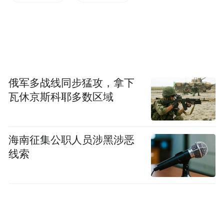
为实现这一系列目标，规划明确了“强化双枢
纽引领、提升大通道支撑、构建四大高地、
布局五大片区”的发展策略。
其中，“双枢纽”战略将重点打造两个核心：
俄军多战线同步猛攻，拿下
一是辐射全球、世界一流的国际航运枢纽，
瓦休京斯科耶多数区域
二是面向日韩、联通上合的国际航空枢纽，
共同支撑青岛国际航运中心的建设。
海南征集公职人员涉黑涉恶
线索