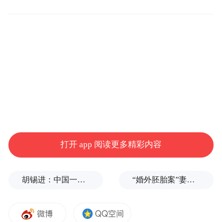
2035年远景目标》正式印发，明确了阶段性
发展目标为青岛未来十年的国际航运中心建
设描绘了清晰蓝图。
规划明确，到2028年，青岛计划初步建成全
球一流的国际门户枢纽和东北亚领先的综合
服务中心，形成国际航运中心的核心功能框
架。
打开 app 阅读更多精彩内容
到2035年，青岛将基本建成服务黄河流域、
协同东中西部、面向亚太、联通共建“一带一
胡锡进：中国一天怒回五拳，中美最新较量会走多远？
“婚外胚胎案”妻子：患病期间男方疑似多次有外遇，第三者经营的茶馆距自己家步行仅15分钟
路”国家的国际航运中心，具备强大的国际资
源配置能力和市场竞争力。