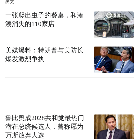
爽文
航运中心建设提供坚实支撑。
一张爬出虫子的餐桌，和湊
辐射青岛都市圈能级提升
湊消失的110家店
转场运营四年来，胶东国际机场已发展成为
美媒爆料：特朗普与美防长
区域经济发展的重要引擎。
爆发激烈争执
2024年，机场完成运输航班19.3万架次，旅
客吞吐量2618万人次，货邮吞吐量27.9万
吨，三项指标均创历史新高。2025年暑运期
间，单日旅客吞吐量首次突破10.1万人次，
再次刷新纪录。
鲁比奥成2028共和党最热门
潜在总统候选人，曾称愿为
这一系列亮眼数据的背后，是机场基础设施
万斯放弃大选