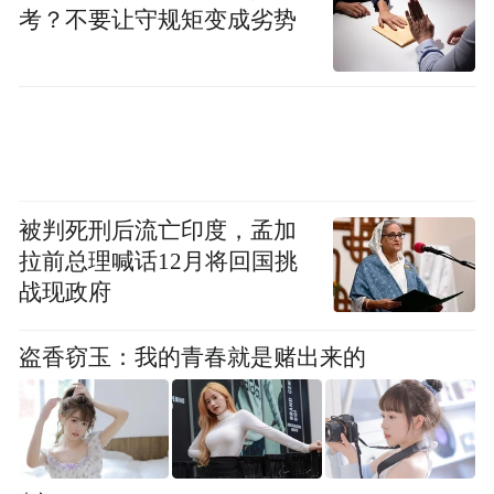
考？不要让守规矩变成劣势
同时，将有序推进机场二期T2航站楼和东二
跑道等改扩建项目，并将胶州机场地块进行
功能预留。
值得一提的是，胶东机场二期规划具有前瞻
性布局。早在2021年8月机场转场投运时，二
被判死刑后流亡印度，孟加
期工程就已纳入远期发展规划。
拉前总理喊话12月将回国挑
战现政府
与机场二期同步推进的，还有青岛市轨道交
通12号线和16号线的建设，构建“空铁联运”
盗香窃玉：我的青春就是赌出来的
新模式。
这些基础设施的协同建设，将有效提升旅客
出行效率和区域物流服务水平，为青岛国际