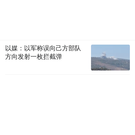
同时，以机场为核心的临空经济集聚效应也
将进一步放大。目前，胶东临空经济示范区
已吸引京东、苏宁等一批龙头企业落户，形
成了航空物流、高端制造、商务会展等特色
以媒：以军称误向己方部队
产业集群。
方向发射一枚拦截弹
“特别声明：以上作品内容(包括在内的视频、图片或音
频)为凤凰网旗下自媒体平台“大风号”用户上传并发
布，本平台仅提供信息存储空间服务。
Notice: The content above (including the videos,
pictures and audios if any) is uploaded and posted
by the user of Dafeng Hao, which is a social media
platform and merely provides information storage
space services.”