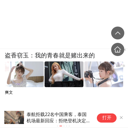
盗香窃玉：我的青春就是赌出来的
爽文
委内瑞拉首都附近国际机场恢复
泰
打开
商业货运航班
员
歉