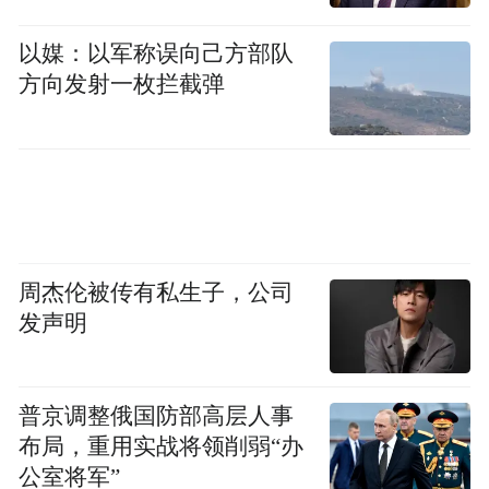
持续优化与服务能力不断提升的结果。
以媒：以军称误向己方部队
2024年，胶东国际机场共开通国内外客运航
方向发射一枚拦截弹
线228条，通达全球128个城市，中转服务能
力显著增强，全年保障中转旅客255万人次，
中转比例达10%，已步入全国同量级机场先
进行列。
优质的服务也赢得了国际认可。在国际机场
周杰伦被传有私生子，公司
协会2024年度服务质量评估中，胶东机场荣
发声明
获亚太地区2500万-4000万旅客量级别“最佳
机场”称号。
普京调整俄国防部高层人事
布局，重用实战将领削弱“办
这一成就不仅体现了青岛在国际航运格局中
公室将军”
地位的提升，也对未来航空枢纽能级建设提