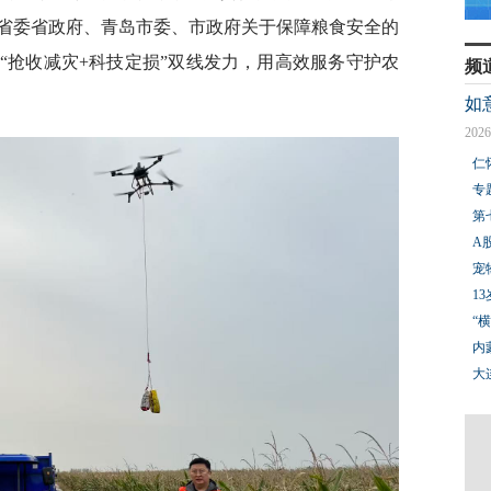
省委省政府、青岛市委、市政府关于保障粮食安全的
“抢收减灾+科技定损”双线发力，用高效服务守护农
频
如
2026
仁
专
第
A
宠
1
“
内
大