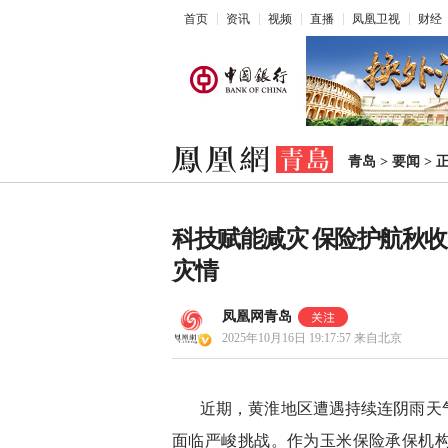
首页
资讯
视频
直播
凤凰卫视
财经
青岛
>
要闻
>
科技赋能减灾 保险护航秋
灾情
凤凰网青岛
2025年10月16日 19:17:57
来自北京
近期，黄淮地区遭遇持续连阴雨天
面临严峻挑战。作为玉米保险承保机