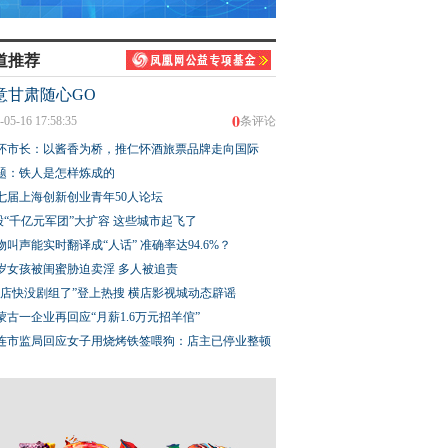
道推荐
意甘肃随心GO
0
-05-16 17:58:35
条评论
怀市长：以酱香为桥，推仁怀酒旅票品牌走向国际
题：铁人是怎样炼成的
七届上海创新创业青年50人论坛
股“千亿元军团”大扩容 这些城市起飞了
物叫声能实时翻译成“人话” 准确率达94.6%？
3岁女孩被闺蜜胁迫卖淫 多人被追责
横店快没剧组了”登上热搜 横店影视城动态辟谣
蒙古一企业再回应“月薪1.6万元招羊倌”
连市监局回应女子用烧烤铁签喂狗：店主已停业整顿