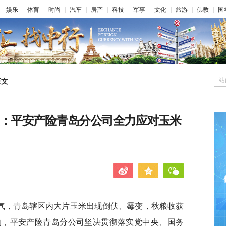
娱乐
体育
时尚
汽车
房产
科技
军事
文化
旅游
佛教
国
站
正文
收：平安产险青岛分公司全力应对玉米
气，青岛辖区内大片玉米出现倒伏、霉变，秋粮收获
构，平安产险青岛分公司坚决贯彻落实党中央、国务