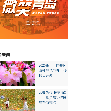
片新闻
2026第十七届井冈
山杜鹃花节将于4月
18日开幕
以春为媒 暖意涌动
——盘点清明假日
消费新亮点