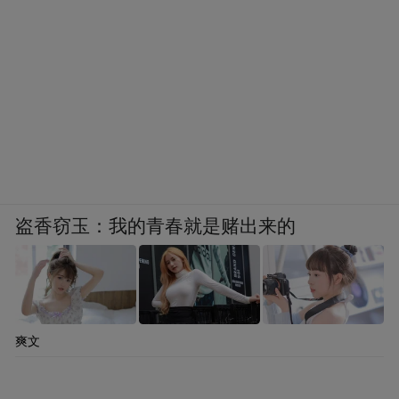
业。
面对“十五五”全新的竞争态势，发展先进制
造业难度较之从前，似乎有过之而无不及。
那么，青岛手里还有什么牌？
对青岛而言，最核心的突破点就在于新兴产
业，这也是青岛“10+1”产业的重中之重。
盗香窃玉：我的青春就是赌出来的
而这，离不开创新氛围的营造。客观来说，
经过五年来的接续发力，青岛的创新氛围愈
发浓厚。
爽文
截至今年上半年，青岛累计培育216家专精特