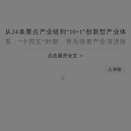
从24条重点产业链到“10+1”创新型产业体
系，“十四五”时期，青岛循着产业演进脉
络，迭代城市产业架构，但万变不离其宗的
点击展开全文
是，这座城市始终保持着发展先进制造业的
举报
战略定力，追求着科技创新与产业创新的深
度融合。
展望“十五五”，党的二十届四中全会提出坚
持把发展经济的着力点放在实体经济上，构
建以先进制造业为骨干的现代化产业体系。
于青岛而言，无论是稳如磐石的优势产业，