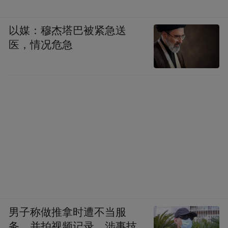
济和社会发展第十五个五年规划的建议》提
以媒：穆杰塔巴被紧急送
出前瞻布局未来产业，推动量子科技、生物
医，情况危急
制造、氢能和核聚变能、脑机接口、具身智
能、第六代移动通信等成为新的经济增长
点，这些产业蓄势发力，未来10年将再造一
个中国高技术产业。
男子称做推拿时遭不当服
务，并拍视频记录，涉事技