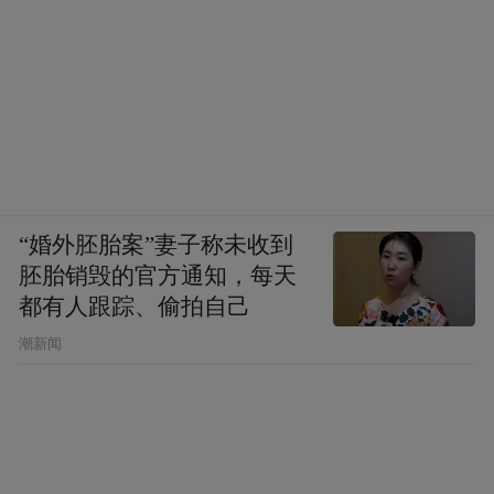
新“小巨人”企业、527家瞪羚企业、72家隐形
独角兽企业、17家独角兽企业，这些处于高
速成长期的企业，是青岛抢占产业发展制高
点，在新一轮产业竞争中实现从“跟跑”到“领
跑”跨越的希望所在。
跻身全球独角兽榜的歌尔微电子，其所深耕
“婚外胚胎案”妻子称未收到
的半导体领域是青岛新一代信息技术产业所
胚胎销毁的官方通知，每天
都有人跟踪、偷拍自己
聚焦的细分赛道，企业在MEMS声学传感器
（麦克风）领域的市场占有率高居世界同行
潮新闻
业之首。
另一个关键的突破点则在于未来产业。要知
道，在青岛所构建的“10+1”创新型产业体系