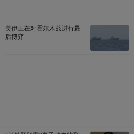
这里重点说一下资本。作为青岛智能网联新
能源汽车产业链“链主”，奇瑞与青岛的结缘
便得益于青岛国资的“牵线搭桥”。青岛国资
美伊正在对霍尔木兹进行最
平台通过战略投资奇瑞汽车，总投资230亿元
后博弈
的奇瑞整车项目以及奇瑞KD件生产车间建设
项目等多个项目先后落地青岛，为青岛“造
车”带来了实实在在的助益。
此外，眼下正在谋求新一轮增资的芯恩，其
发展同样与青岛国资关系密切。在2023年那
一轮注册资本突破百亿的增资中，便有包括
海发集团、青岛城投、华通集团、青岛地
铁、青岛科投、青岛财通集团、青岛国投在
内多家市属国企的身影。