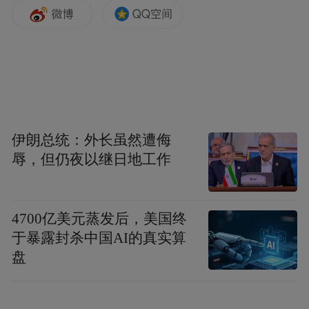
众所周知，青岛是中国最早开启工业化进程
的城市之一，从纺织业时期“上青天”的荣
光，到以海尔、海信、青岛啤酒为代表的“五
朵金花”，制造业在过去很长一段时间里，都
是青岛经济发展的支柱。
伊朗总统：外长虽然遭侮
但在全球范围内工业经济向服务性经济转型
辱，但仍夜以继日地工作
的大趋势下，青岛工业增加值占GDP的比重
自2006年起，开始呈现逐年下降走势，从
4700亿美元蒸发后，美国终
45.4%到2020年的26.4%，14年间下降了19个
于暴露封杀中国AI的真实算
百分点。
盘
不过，进入“十四五”时期后，随着青岛“重