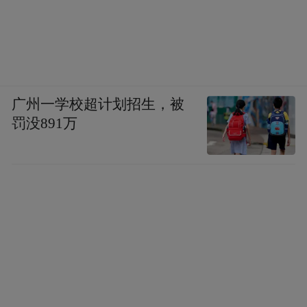
中，“1”指向的就是超前发展1批未来产业。
对此，青岛提出要聚焦未来信息、未来制
造、未来材料、未来空间等未来产业，推动
技术相对成熟的太赫兹、海洋电子信息、深
广州一学校超计划招生，被
罚没891万
海开发、空天信息等短中期内规模实现倍数
级增长，尚在培育期的类脑智能、量子信
息、先进半导体材料、卫星互联网等中长期
内成为新兴产业中坚力量，积极创建国家未
来产业先导区。
值得关注的是，国家发展改革委党组书记、
主任郑栅洁在介绍和解读党的二十届四中全
会精神时提到，《中共中央关于制定国民经