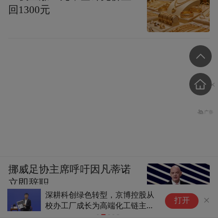
回1300元
挪威足协主席呼吁因凡蒂诺
立即辞职
深耕科创绿色转型，京博控股从
天
打开
校办工厂成长为高端化工链主企
(8)
业