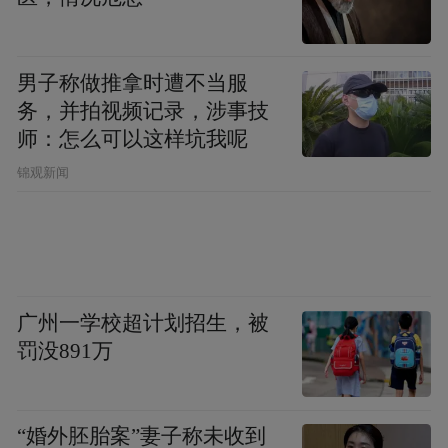
个百分点。
以集成电路圆片、多晶硅等高精尖技术的产
男子称做推拿时遭不当服
品为例，青岛今年前8月产量同比分别增长
务，并拍视频记录，涉事技
57.9%、23.6%。产能的提升，既代表了外界
师：怎么可以这样坑我呢
对于青岛制造实力的认可，也成为青岛近年
锦观新闻
来发力先进制造所收获的应有回报。
毫不夸张地说，经过此前多年蛰伏，青岛制
造已重回舞台的C位，并有了追求更大发展目
广州一学校超计划招生，被
标的实力基础和战略谋划。
罚没891万
“10+1”产业，青岛的最佳选择
“婚外胚胎案”妻子称未收到
梳理青岛产业发展脉络，从为振兴实体经济