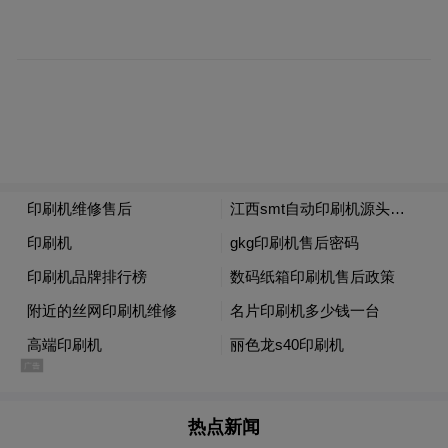
返”制造业，实体经济在城市经济发展中的存
在感显著增强。2021年，青岛工业增加值占
GDP比重达到27.5%，较前一年提升1.1个百
分点。时隔15年后，青岛制造终于迎来关键
拐点。
事实证明，青岛狠抓制造业的路子是对的。
2024年，青岛二产录得7.1%的增速，跑赢
GDP增速（5.7%）。来到“十四五”收官之
年，青岛二产延续了强劲的增长态势，今年
一季度二产增速与GDP增速（5.9%）持平，
上半年5.4%的增速，则高于GDP增速0.1个百
分点，再次成为唯一跑赢的产业结构。
热点新闻