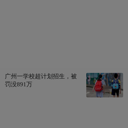
件之中，成为国家层面的具体行动纲领和发
展战略。
当新质生产力成为新一轮产业转型升级的必
由之路，这就决定了把工业作为立市之本、
强市之基的青岛，必然要循着产业演进的脉
络，实现对于自身产业发展体系的全方位重
塑。
广州一学校超计划招生，被
罚没891万
正如青岛市委书记曾赞荣所说：“当前，新一
轮科技革命和产业变革加速演进，城市产业
发展面临新形势新任务新要求。加快构建创
新型产业体系，是立足青岛实际、顺应产业