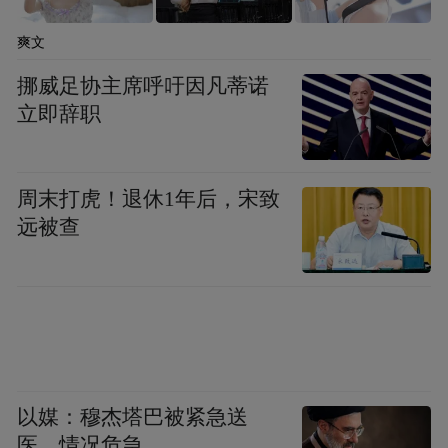
基于前期所取得的成绩，今年的青岛市政府
工作报告也将“争创国家新型工业化示范区”
爽文
写入全年工作目标之中，足见青岛对于重塑
挪威足协主席呼吁因凡蒂诺
制造业辉煌的志在必得。
立即辞职
先进制造也好、新型工业化也罢，擦亮青岛
制造成色的，归根结底还是自身实打实的硬
周末打虎！退休1年后，宋致
远被查
实力。
通过推动产业转型升级，近年来青岛工业制
造业呈现出了向高、向新发展的鲜明趋势。
今年前8月，青岛规模以上工业增加值同比增
长7.8%，其中高技术制造业增加值增长
以媒：穆杰塔巴被紧急送
8.2%，快于全部规模以上工业增加值增速0.4
医，情况危急