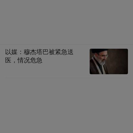
发展方向的必然要求，是因地制宜发展新质
生产力的实际行动，关系当前、利于长远。”
在青岛所布局的“10+1”创新型产业体系中，
最为核心的内容便是进一步凸显科技创新对
产业体系建设的引领作用。
以媒：穆杰塔巴被紧急送
医，情况危急
此前，青岛官方在解读“10+1”创新型产业体
系时也曾明确表示，要突出创新引领，把培
育发展新质生产力作为着力点，强化以科技
创新引领产业创新，着力开辟新赛道，培育
新动能，塑造新优势。
而从青岛“10+1”产业主攻方向来看，确实离
不开创新这一核心驱动力。作为青岛优先发