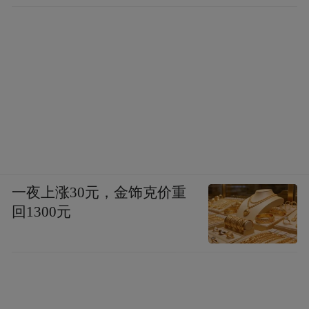
去年8月，《青岛市深入推进科技创新加快建
设科技强市行动计划（2024—2028年）》正
式发布，提出到2028年要在世界知识产权组
织全球百强科技集群、科技部国家创新型城
市等榜单上位次前移。
其中，为打造区域科技创新高地，青岛明确
要依托崂山区至青岛蓝谷沿线等科创资源集
聚优势区域，建设“青岛科创大走廊”。
一夜上涨30元，金饰克价重
回1300元
而这条科创走廊，在青岛市的“十四五”规划
纲要中便有所提及，围绕“引领建设胶东滨海
科创大走廊”，提出要依托崂山、李沧、即墨
等区市和功能区打造滨海科教产融合集聚