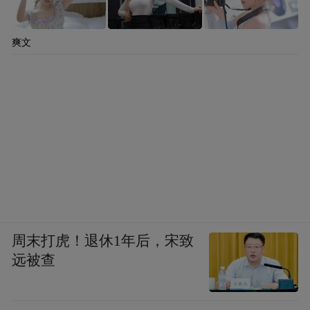
业。
最直观的例证便是，在青岛最新发布的
爽文
“10+1”产业链主企业名单中，62家企业里，
有47家企业与2022年发布的先进制造业产业
链主企业和产业链重点企业有关。体现了企
业之于青岛发展的坚定信心。
下一个五年，青岛的优势在哪？
党的二十届四中全会对于现代化产业体系建
设做出新的部署，明确要坚持把发展经济的
周末打虎！退休1年后，宋致
远被查
着力点放在实体经济上，构建以先进制造业
为骨干的现代化产业体系，并提出要优化提
升传统产业，培育壮大新兴产业和未来产