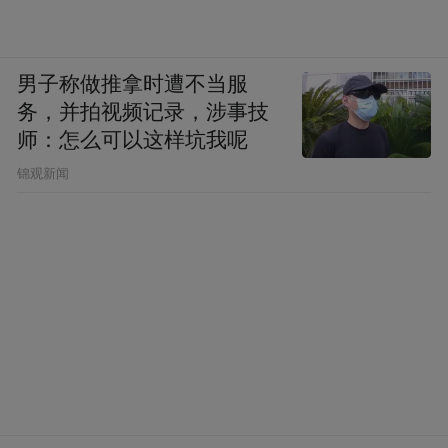
展的两个先导产业，新一代信息技术和人工
智能均是对于创新能力和创新氛围要求较高
男子称做推拿时遭不当服
的产业。今年年初，以DeepSeek为代表的“杭
务，并拍视频记录，涉事技
州六小龙”横空出世，便离不开杭州良好的创
师：怎么可以这样坑我呢
新氛围与产业生态托举。
锦观新闻
眼下，青岛也在围绕“10+1”产业的整体架
构，不断加码科技创新。
一方面，青岛统筹全域优质资源，力求实现
“握指成拳”的效果。