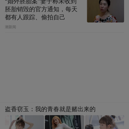
“婚外胚胎案”妻子称未收到
胚胎销毁的官方通知，每天
除了直接为企业发展赋能，青岛国资平台也
都有人跟踪、偷拍自己
在通过组建基金的方式，助力城市构建产业
潮新闻
体系。今年9月3日，注册资本达10亿元的青
岛智联绿色能源股权投资基金合伙企业（有
限合伙）正式成立，该基金由青岛城投集团
主导，投资方向大概率是新能源汽车、绿色
能源等领域。
当下，无论是24条重点产业链，还是“10+1”
产业，青岛一直都有着很笃定的发展思路
盗香窃玉：我的青春就是赌出来的
——优先发展先导产业、突破发展新兴产
业、提质发展优势产业、超前布局未来产