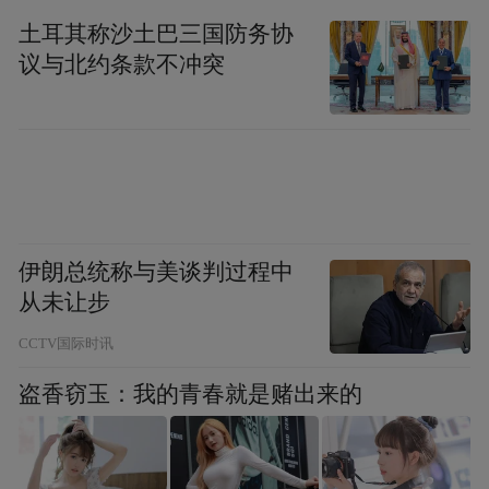
除了纵向上的数据比较，城市间的横向比
土耳其称沙土巴三国防务协
较，也是洞察青岛“十四五”时期工业制造业
议与北约条款不冲突
发展成色的一个理想参考系。
在工业和信息化部直属单位赛迪研究院赛迪
顾问发布的《先进制造业百强市》名单中，
青岛在2021年首度跻身榜单十强（第7位），
也是10强中唯一的北方城市（北京、天津等
伊朗总统称与美谈判过程中
直辖市不参与排名）。
从未让步
CCTV国际时讯
此后两年，青岛排名一直维持在第7位。2024
年，青岛成功进位，排名全国第6，并继续成
盗香窃玉：我的青春就是赌出来的
为榜单前十中唯一的北方城市。