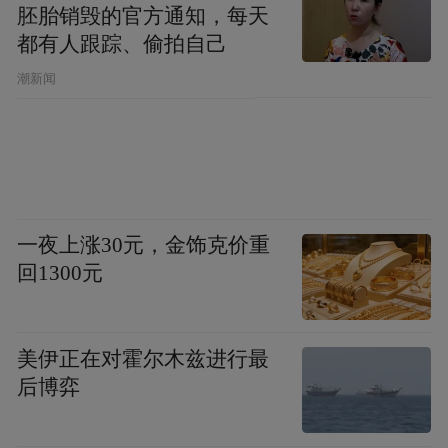
胚胎销毁的官方通知，每天
布局24条重点产业链，到更加明晰的“10+1”
都有人跟踪、偷拍自己
创新型产业体系，其中蕴含了青岛产业体系
潮新闻
建设“变”与“不变”的发展深意。
当今世界正经历百年未有之大变局，科技创
新是其中的一个关键变量。从24条重点产业
链迭代到“10+1”创新型产业体系，背后正是
一夜上涨30元，金饰克价重
青岛对于这一关键变量的精准把控。
回1300元
这里有个背景值得一提——新质生产力。作
为以原创性、颠覆性科技创新推动产业创新
美伊正在对霍尔木兹进行最
的生产力，新质生产力自2023年9月份被首次
后博弈
提出，2024年被写入《政府工作报告》，
2025年又被写入中央一号文件等多份重要文