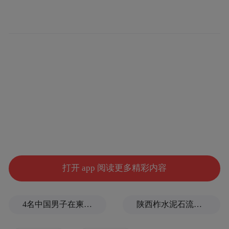
还是羽翼渐丰的新兴产业，抑或是蓄势待发
的未来产业，都是先进制造业的重要组成，
同样也是助力青岛在未来竞争中占据制高点
的核心驱动力所在。
重回聚光灯下的“青岛制造”
打开 app 阅读更多精彩内容
4名中国男子在柬埔寨杀人抛尸，被判无期
陕西柞水泥石流已致2人死亡，仍有1人失联