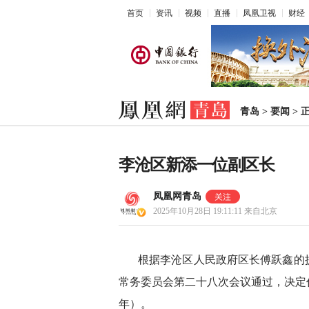
首页
资讯
视频
直播
凤凰卫视
财经
青岛
>
要闻
>
李沧区新添一位副区长
凤凰网青岛
2025年10月28日 19:11:11
来自北京
根据李沧区人民政府区长傅跃鑫的提请
常务委员会第二十八次会议通过，决定
年）。