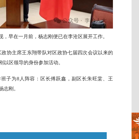
）梳理发现，早在一月前，杨志刚便已在李沧区展开工作。
沧区政协主席王东翔带队对区政协七届四次会议以来的
刚以区领导的身份参加活动。
导班子为8人阵容：区长傅跃鑫，副区长朱旺棠、王
杨志刚。