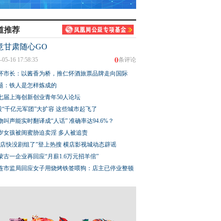
道推荐
意甘肃随心GO
0
-05-16 17:58:35
条评论
怀市长：以酱香为桥，推仁怀酒旅票品牌走向国际
题：铁人是怎样炼成的
七届上海创新创业青年50人论坛
股“千亿元军团”大扩容 这些城市起飞了
物叫声能实时翻译成“人话” 准确率达94.6%？
3岁女孩被闺蜜胁迫卖淫 多人被追责
横店快没剧组了”登上热搜 横店影视城动态辟谣
蒙古一企业再回应“月薪1.6万元招羊倌”
连市监局回应女子用烧烤铁签喂狗：店主已停业整顿