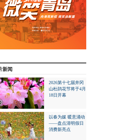
片新闻
2026第十七届井冈
山杜鹃花节将于4月
18日开幕
以春为媒 暖意涌动
——盘点清明假日
消费新亮点