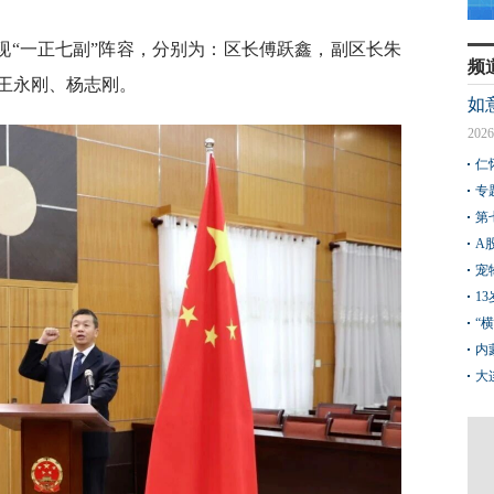
现“一正七副”阵容，分别为：区长傅跃鑫，副区长朱
频
王永刚、杨志刚。
如
2026
仁
专
第
A
宠
1
“
内
大