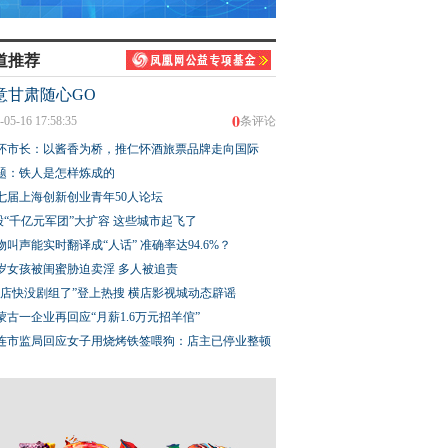
道推荐
意甘肃随心GO
0
-05-16 17:58:35
条评论
怀市长：以酱香为桥，推仁怀酒旅票品牌走向国际
题：铁人是怎样炼成的
七届上海创新创业青年50人论坛
股“千亿元军团”大扩容 这些城市起飞了
物叫声能实时翻译成“人话” 准确率达94.6%？
3岁女孩被闺蜜胁迫卖淫 多人被追责
横店快没剧组了”登上热搜 横店影视城动态辟谣
蒙古一企业再回应“月薪1.6万元招羊倌”
连市监局回应女子用烧烤铁签喂狗：店主已停业整顿