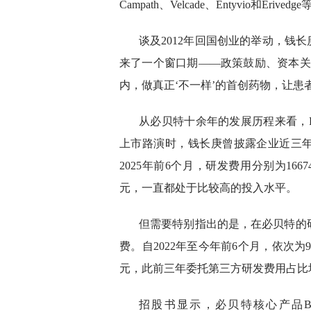
Campath、Velcade、Entyvio和E
谈及2012年回国创业的举动，钱
来了一个窗口期——政策鼓励、资本关
内，做真正‘不一样’的首创药物，让患
从必贝特十余年的发展历程来看，
上市路演时，钱长庚曾披露企业近三年来的
2025年前6个月，研发费用分别为16674.07
元，一直都处于比较高的投入水平。
但需要特别指出的是，在必贝特的
费。自2022年至今年前6个月，依次为9540.
元，此前三年委托第三方研发费用占比均
招股书显示，必贝特核心产品BE