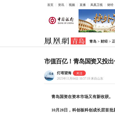
首页
资讯
视频
直播
凤凰卫视
财经
青岛
>
财经
>
市值百亿！青岛国资又投出
灯塔望海
2025年11月04日 10:57:19
来自山东
青岛国资在资本市场又有新收获。
10月28日，科创板科创成长层首