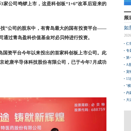
3家公司鸣锣上市，这是科创板“1+6”改革后迎来的
频
如
科技”公司的股东中，有青岛最大的国有投资平台——
2026
司通过青岛盈科价值基金对必贝特进行投资。
仁
专
岛国资平台今年以来投出的首家科创板上市公司。此
第
京屹唐半导体科技股份有限公司，已于今年7月成功
A
宠
1
“
内
大