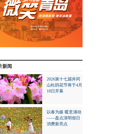
片新闻
2026第十七届井冈
山杜鹃花节将于4月
18日开幕
以春为媒 暖意涌动
——盘点清明假日
消费新亮点