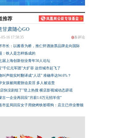
道推荐
意甘肃随心GO
0
-05-16 17:58:35
条评论
怀市长：以酱香为桥，推仁怀酒旅票品牌走向国际
题：铁人是怎样炼成的
七届上海创新创业青年50人论坛
股“千亿元军团”大扩容 这些城市起飞了
物叫声能实时翻译成“人话” 准确率达94.6%？
3岁女孩被闺蜜胁迫卖淫 多人被追责
横店快没剧组了”登上热搜 横店影视城动态辟谣
蒙古一企业再回应“月薪1.6万元招羊倌”
连市监局回应女子用烧烤铁签喂狗：店主已停业整顿