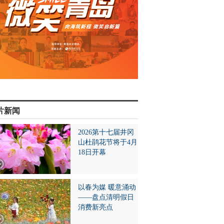
片新闻
2026第十七届井冈
山杜鹃花节将于4月
18日开幕
以春为媒 暖意涌动
——盘点清明假日
消费新亮点