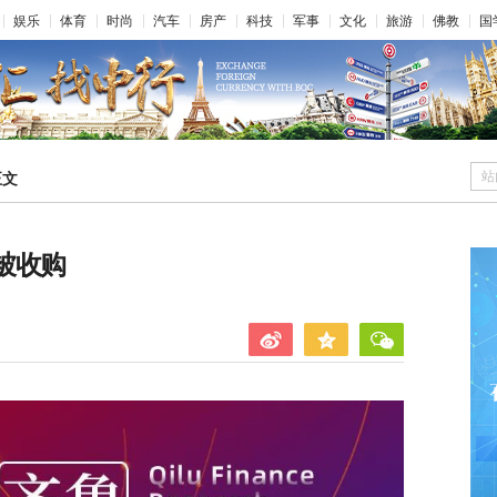
娱乐
体育
时尚
汽车
房产
科技
军事
文化
旅游
佛教
国
站
正文
被收购