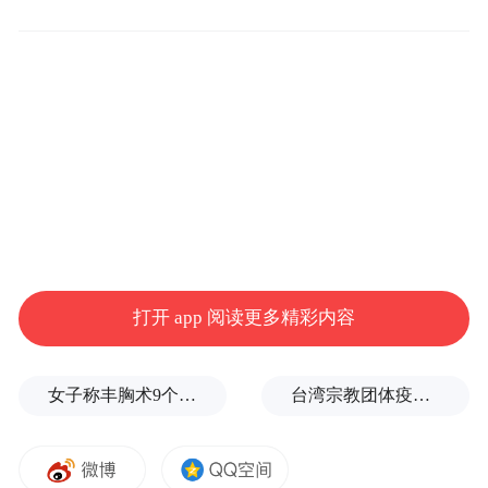
托起中心城区的活力与潜力
在市北区，产业发展向来有自己的“航标”。
这座航标，源自“青岛市工商业发祥地”传承
的历史使命；源自作为青岛中心城区为城市
“打头阵、当先锋”作贡献的主动担当；亦源
自抢抓机遇、迎难而上的自觉行动。
打开 app 阅读更多精彩内容
女子称丰胸术9个月后确诊乳腺癌，医美机构：手术不可能引发癌症，建议走司法途径
台湾宗教团体疫情期间求购新冠疫苗被骗10亿，蒋万安：民进党的错