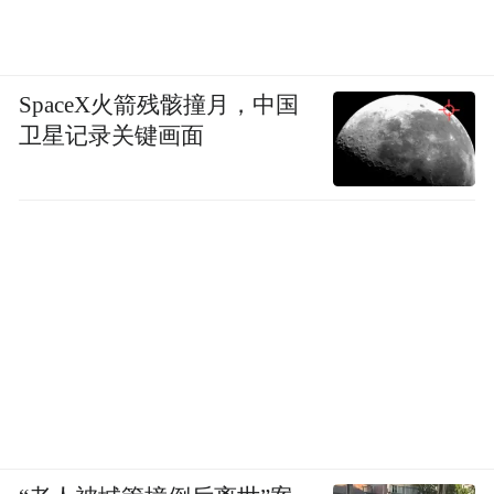
当全球邮轮业进入“千帆竞发”的复苏时刻，
市北区早已抢先行动，在北方率先实现国际
SpaceX火箭残骸撞月，中国
邮轮成功复航，而进入竞争更激烈的“十五
卫星记录关键画面
五”，市北区将全面提速邮轮港区核心区开发
收尾，推进航运中心、二号码头加固等项目
建设，世界之眼、数字海洋国际中心2处新型
海商文旅综合体重磅开业，以更好的面貌、
更完善的配套设施，迎接八方来客。
东部品质生活区作为承载宜居功能的区域，
将通过加力推动“一刻钟便民生活服务圈”扩
围升级，提升凯德广场、丽达茂等核心商圈
活力氛围，实施浮山后区域配套设施升级改