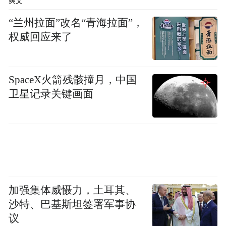
爽文
在市北区，科创回归都市，不只是物理意义
“兰州拉面”改名“青海拉面”，
上的空间转换，更是创新生态的全方位塑
权威回应来了
造，利用都市内要素资源密集分布优势，让
产学研用各环节、产业链上下游之间跨界融
通变得更便利。
SpaceX火箭残骸撞月，中国
卫星记录关键画面
进入“十五五”，市北区也将这样的“定力”延
续到了新一轮产业布局中——全面发力六大
主导产业，构建现代化产业体系。
为此，市北区进一步强调科技创新的引领作
用，明确要通过健全科技企业梯度培育体
加强集体威慑力，土耳其、
系，统筹创新平台建设，深化产才融合发
沙特、巴基斯坦签署军事协
展，持续推进青年人才活力城区、青年友好
议