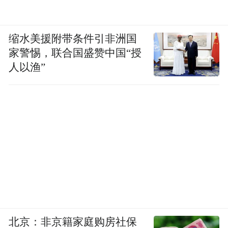
高质量发展的“沃土”，为市北区切入微短剧
千亿市场作出更大贡献。
缩水美援附带条件引非洲国
北部科产融合区将突出职住协同功能，为此
家警惕，联合国盛赞中国“授
报告中着重提到该区域公共设施建设情况，
人以渔”
以更好吸引人才及项目。
在产业方面，北部区域将依托青科大等高校
院所以及百洋医药等头部企业，在医养健
康、新型材料等高技术含量领域加快布局，
其中一批备受关注的“明星”项目将在今年开
花结果：年内实现滨海国际中心二期主体封
顶，国橡中心基本完工，中车四方中心竣
工，雁栖湾新材料智造产业园一期交付，首
北京：非京籍家庭购房社保