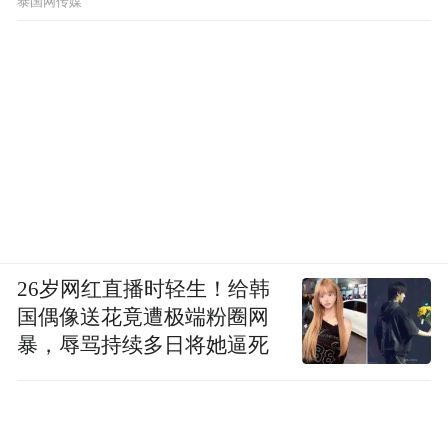
泰国网传媒
合力。其中，滨海产业带将发挥17.83公里黄
金海岸线优势，有机串联邮轮港区与欢乐滨
海城，聚焦人工智能、医养健康、都市工
业、特色文旅等重点领域；中部商贸带将以
山东路、重庆南路、黑龙江路为发展主轴，
有机串联区域内的园区楼宇载体，推动商贸
商务、人工智能、新媒体等业态融合发展，
不断提升高端生产性服务业核心竞争力。
26岁网红直播时轻生！给韩
国偶像送花竟遭极端粉圈网
与“两带”相呼应的是市北区基于不同区域间
暴，辱骂持续多日将她逼死
的比较优势，对全域发展框架再梳理后的迭
代升级——“四区”。