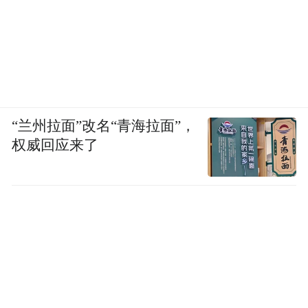
例……这些成绩不是孤立的瞬间，而是市北
区借势城市更新，实现自身功能品质持续进
阶的一个个缩影。
城市功能的重塑，有力带动全区经济活力增
长。在开发建设如火如荼的邮轮港区，山东
“兰州拉面”改名“青海拉面”，
港口大厦、世界之眼等9个项目、约54万平方
权威回应来了
米载体建成，集聚规上企业超300家，获评中
国最具投资价值总部经济功能区；历史城区
通过有机更新与活化利用，大鲍岛街区获评
国家级旅游休闲街区、跻身国家4A级景区，
百年台东步行街创评省内唯一全国示范步行
街，年客流量超1亿人次，销售额破百亿大
关；滨海产业新区盘活1600余亩低效用地，