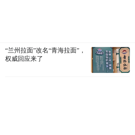
同时，南部活力商务区还将依托深厚的文化
创意产业基础，成为市北区发展微短剧产业
的主阵地——全面塑强微短剧产业生态，引
进重点企业5家以上，优化推广“先锋汇剧”小
“兰州拉面”改名“青海拉面”，
程序，让演员、场景、剧本等6大要素“一键
权威回应来了
直达”，常态开展政策解读、新片路演、行业
研讨等交流活动，推动更多“青岛元素”融入
微短剧创作……
简而言之，作为国内新媒体产业的“流量高
地”，市北区希望南部活力商务区通过对微短
剧精品化和优质化的深度探索，培育微短剧