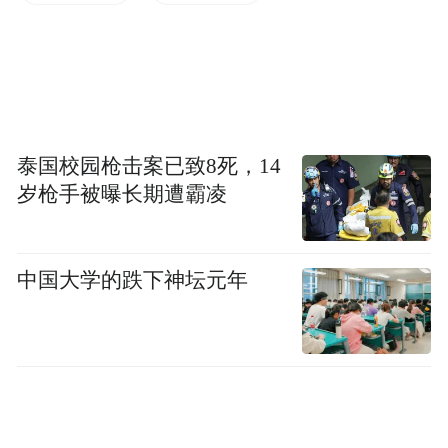
泰国校园枪击案已致8死，14
回望“十四五”，市北区以统揽全局的站位和
岁枪手被曝长期遭霸凌
格局，不断积蓄产业转型升级发展的动能，
这一点在报告中也有明确提及：
中国大学的跌下神坛元年
过去五年，我们保持定力，在产业转型中固
本强基、向新提质，发展动能加速起势。
定力本身就是一种竞争力。从“规上工业企业
数字化转型覆盖率达90%以上”，到“全市首