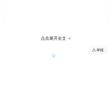
点击展开全文
举报
无论是推出六大产业塑强内核，还是依托“两
带四区”放大港与城的优势，抑或是强化投资
于人，市北区正以疾驰破空的姿态与一往无
前的决心，持续强化“港产城人”四维支撑架
构，以一场静水流深式的蜕变，为打开区域
发展新格局蓄力。
六大产业