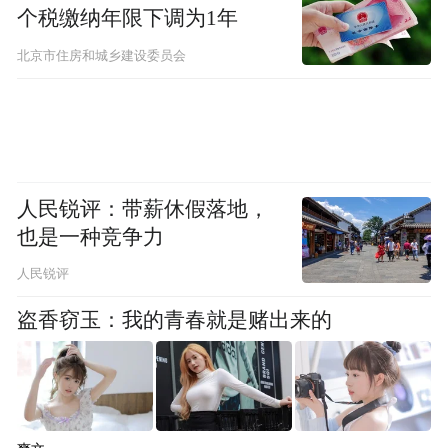
位？市北区依托自身资源禀赋与产业积淀，
个税缴纳年限下调为1年
主动切入人工智能赛道。
北京市住房和城乡建设委员会
在去年7月发布的青岛“10+1”产业链主企业名
单中，来自市北区的青岛城市轨道交通科技
有限公司成功入选人工智能产业“链主”。
人民锐评：带薪休假落地，
市北区之所以能在人工智能领域占得一席之
也是一种竞争力
地，破局点在于其探索出了一条高质量的发
人民锐评
展路径——在“科创回归都市”成为全球趋势
盗香窃玉：我的青春就是赌出来的
的背景下，市北区应势而动，专注打造产业
承接载体，以科技创新引领新质生产力发
展。