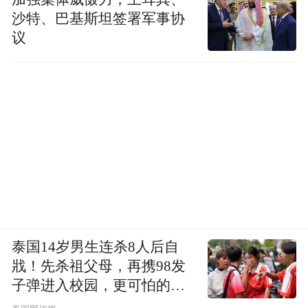
沙特、巴基斯坦签署军事协
能、传承与创新的双向奔赴？
议
市北区给出的解题思路是：塑造“两带四区”
空间布局，其中“两带”为滨海产业创新带、
中部商贸商务带；“四区”即南部活力商务
区、北部科产融合区、西部历史风貌区、东
部品质生活区。
深究而言，市北区的“两带四区”空间布局并
非横空出世，而是基于既有的资源禀赋，从
全局角度科学划定的区域发展版图。
泰国14岁男生连杀8人后自
戕！先杀祖父母，再携98发
例如“两带”便将散落在市北全域的优质资源
子弹进入校园，更可怕的细
串联成线、编织成网，从而更好地形成发展
节公布了