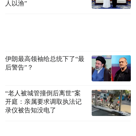
人以渔”
业体系。
在六大产业的具体发展路径中，项目导向十
分鲜明：人工智能领域，启动浪潮数智云谷
项目并将引进人工智能项目10个以上；都市
工业方面，保障而丰智能产业园开工建设；
伊朗最高领袖给总统下了“最
医养健康领域，将建成百洋医药国际科创中
后警告”？
心，提速生命健康科技高端智造产业基地二
期建设，推动先进医疗设备、药械物流仓储
“老人被城管撞倒后离世”案
等上下游资源卡位入链……
开庭：亲属要求调取执法记
录仪被告知没电了
这背后的底层逻辑是，市北区将依托高能级
平台载体，为六大产业导入优质项目，营造
良好的产业生态，推动区域产业发展实现从