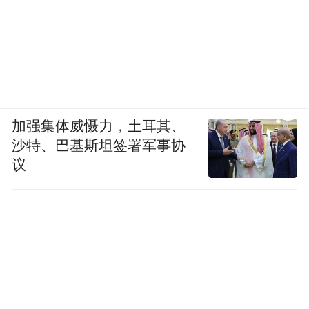
首位，凸显以消费促民生工作的重要性。
诚然，民生连着消费、消费落脚民生，消费
主导最终还是要落到人们对美好生活的愿望
和期盼上。
加强集体威慑力，土耳其、
心怀“国之大者”，办好“民之小事”。2025
沙特、巴基斯坦签署军事协
议
年，市北区在消费领域交出了一张不俗的成
绩单，国补使用金额、带动消费额均居全市
首位。
消费是拉动经济增长的“三驾马车”之一，市
北区消费市场日趋繁荣的背后，是其作为传
统商贸大区，真正让商业“流量”和经济“增