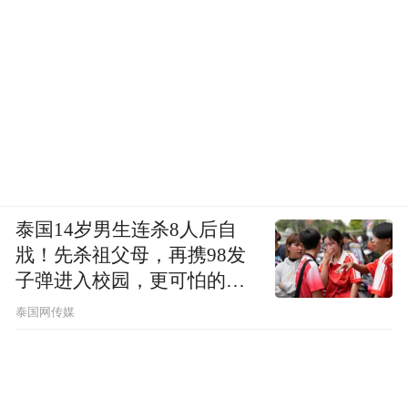
国示范步行街，同时历史城区还将通过新增
青年旅社、品质民宿等旅居空间，进一步提
升游客的体验感与舒适度。
而在邮轮港区，百年前的启航如今也被赋予
了全新内涵。去年年底国新办举行的新闻发
布会上，交通运输部相关负责人曾重点提及
邮轮经济：“邮轮经济产业链长、带动性强，
泰国14岁男生连杀8人后自
是新的经济增长点。”山东省也在“十五五”规
戕！先杀祖父母，再携98发
划建议中明确提出，大力发展邮轮经济等新
子弹进入校园，更可怕的细
模式新业态，推动商旅文体健融合发展。
节公布了
泰国网传媒
坐拥山东省唯一的专业邮轮码头，青岛也在
日前出台《青岛市邮轮产业发展规划（2025