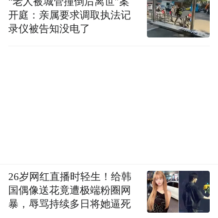
“老人被城管撞倒后离世”案
造，打造集运动场馆、商业设施等多功能复
开庭：亲属要求调取执法记
合空间等方式，更好满足居民多元化、品质
录仪被告知没电了
化生活需求。
从“两带”到“四区”，从一个“港”到一座“城”，
市北区正通过格局上的重塑，着力推动港口
与城市同频共振、共生共荣，而这所展现
的，正是一座现代化城区对于未来发展的远
见。
26岁网红直播时轻生！给韩
国偶像送花竟遭极端粉圈网
暴，辱骂持续多日将她逼死