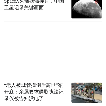
首店、首发、首展的集聚度，商业的活跃
SpaceX火箭残骸撞月，中国
卫星记录关键画面
度，已成为检验消费能级乃至城市能级的重
要指标，更是全球市场对一座城市发展预期
的“晴雨表”。过去五年，市北区持续发力首
店、首发经济，引进京东MALL、小米汽车
等一批标志性首店，山姆会员商店项目全速
推进、完成竣工备案，在激活自身消费潜
力、提升区域商业影响力与发展能级同时，
也为青岛加快建设国际消费中心城市做出积
极贡献。
“老人被城管撞倒后离世”案
而在消费之外，幸福的宏阔图景总是始于一
开庭：亲属要求调取执法记
个个具体而微的切口。回望“十四五”时期，
录仪被告知没电了
市北区用心用情回应民生期盼，累计完成51