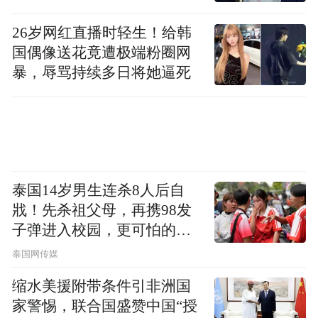
型城区建设等方式，发力科技创新。
26岁网红直播时轻生！给韩
国偶像送花竟遭极端粉圈网
这背后，市北区要实打实地打通科技创新各
暴，辱骂持续多日将她逼死
个关键环节——既有对科技创新主体的扶
持，也有对于成果转化关键环节的打通，同
时还关切到了人才等科技创新最活跃、最核
心要素的培养、集聚与服务，进而实现一整
条创新链的聚合式发展，为六大产业提供更
泰国14岁男生连杀8人后自
强大的牵引动能。
戕！先杀祖父母，再携98发
子弹进入校园，更可怕的细
而为进一步塑强产业发展内核，市北区将通
节公布了
泰国网传媒
过做深人工智能、做实都市工业、做强港航
缩水美援附带条件引非洲国
服务、做优商贸商务、做精医养健康、做亮
家警惕，联合国盛赞中国“授
特色文旅，加快构建更具竞争力的现代化产