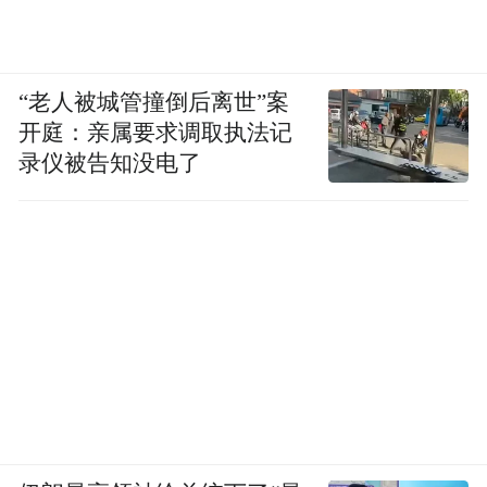
想在企业前面、办到企业心里，并将深入开
展“企事有解”和服务民营企业专项行动，让
“老人被城管撞倒后离世”案
“无事不扰、有求必应”成为常态。
开庭：亲属要求调取执法记
录仪被告知没电了
可以这样说，市北区在产业发展上的“定
力”，不是墨守成规，而是锚定方向后，在全
局视野下的久久为功；不是单点突破的侥
幸，而是系统推进的坚定。
港城相伴
托起城市原点的历史与未来
区域发展不能脱离资源禀赋。路选对了，步