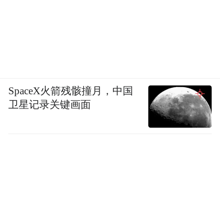
“十四五”期间，市北区累计推出251项、445
SpaceX火箭残骸撞月，中国
卫星记录关键画面
条改革措施，在园区、楼宇、街区、银行机
构延伸设立16处集成服务点，经营主体准入
准营审批提速80%以上，政务服务向“就近
办、网上办、集成办”升级。
来到2026年，市北区将进一步厚植营商沃
土，持续推进“高效办成一件事”改革、创新
重点项目“筹备期合伙人”模式，让更多服务