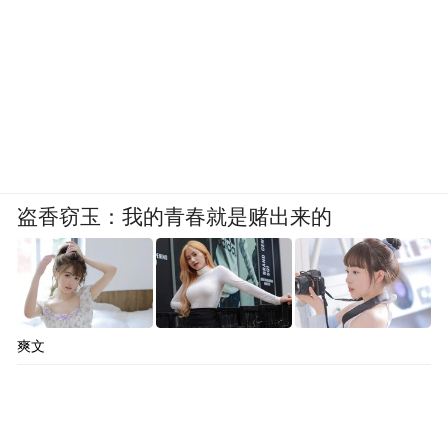
“单点突破”到“整体跃升”的质变。
今天的投资，就是明天的“竞争力”。市北区
之所以将“项目”置于产业发展核心位置，概
因有优渥营商环境护航，这则离不开其始终
把优化营商环境作为“一号改革工程”的长期
盗香窃玉：我的青春就是赌出来的
坚守。
爽文