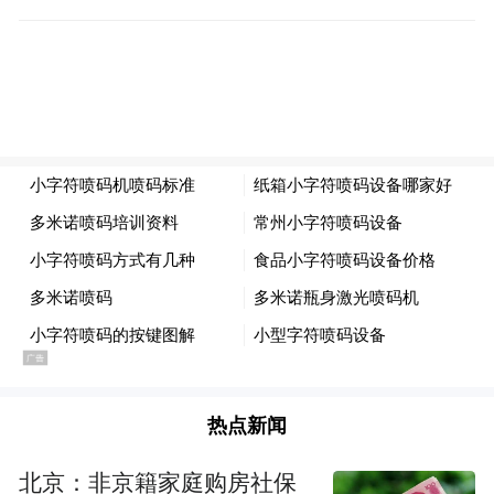
只AIC基金完成首投”，再到“‘市北出品’微短
剧同比增长43%、累计超850部”，无论是传
统产业插上数字化转型的翅膀，还是优势产
业完成一个个首创性探索，抑或是在新兴领
域抢占风口，背后都离不开市北区在相关产
业领域的长期深耕。
与定力相辅相成的，是市北区在产业体系建
设上跑出加速度。加速，不仅是一个提高数
量级的过程，更是一个确定方向的过程。“十
四五”时期，市北区在奋力赶路之余，还注重
抬头看路。
热点新闻
如何在青岛“10+1”创新型产业体系中找准身
北京：非京籍家庭购房社保