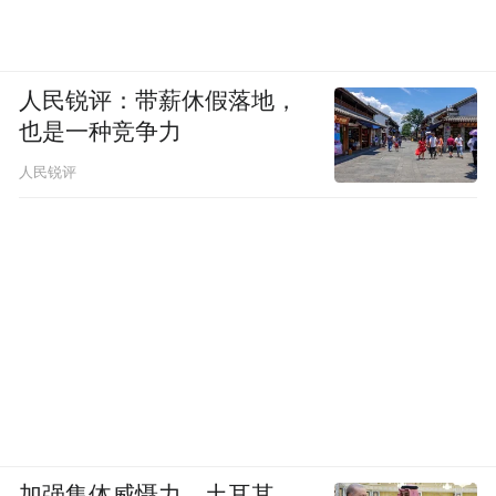
潜力加速释放；中央商务区楼宇经济“示范
度”不断提升，启用新经济创新大厦等商务楼
人民锐评：带薪休假落地，
宇11座，培育航运服务、新媒体等特色楼宇9
也是一种竞争力
座，片区集聚企业近5万家、占全区一半以
人民锐评
上，荣登中国商务区总部经济竞争力13
强……
面向新发展阶段，去年7月召开的中央城市工
作会议强调城市工作要以坚持城市内涵式发
展为主线，以推进城市更新为重要抓手。
当城市发展从大规模增量扩张转向存量提质
增效为主，市北区如何放大“港”与“城”的资
源禀赋优势，实现历史底蕴对现代生活的赋
加强集体威慑力，土耳其、