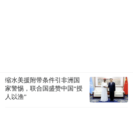
缩水美援附带条件引非洲国
家警惕，联合国盛赞中国“授
首艘国产大型邮轮“爱达·魔都”号在青首航，
人以渔”
访问港邮轮航次创历史新高；国际啤酒节掀
起老城区消费热潮；萝卜·元宵·糖球会吸引客
流超千万人次，入选全省非遗IP应用案