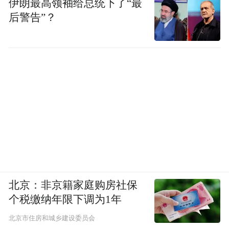
伊朗最高领袖给总统下了“最
子才能迈得顺。
后警告”？
作为“百年青岛”历史文化的传承地、青岛城
市发展的历史原点，市北区拥有百年港口、
百年火车站、百年海关等民族工业遗产，同
时台东镇、大鲍岛、小鲍岛等区域作为青岛
商业的起源地，记录着城市最初的繁华，也
承载着一个区域厚重的历史与文脉。
过去五年，市北区务实推进城市更新工作，
进一步放大“港”与“城”的优势，迎来自身功
能重塑与品质提升的黄金时期，让“大片区书
北京：非京籍家庭购房社保
个税缴纳年限下调为1年
写大发展”从愿景走向现实。
北京市住房和城乡建设委员会