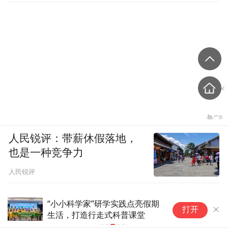
件156项民生实事。
以老旧小区改造为例，作为青岛现存最大的
单一工厂宿舍区，始建于上世纪80年代的四
机宿舍，曾因存在楼院年久失修、缺乏管
理，停车一位难求等问题引发不少邻里矛
盾。
人民锐评：带薪休假落地，
也是一种竞争力
人民锐评
“小小科学家”研学实践点亮假期
广
打开
生活，打造行走式科普课堂
时
丨