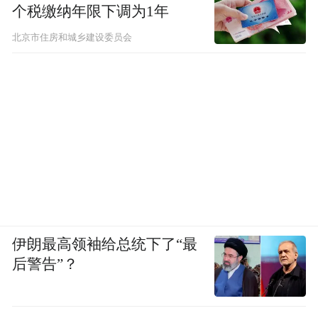
批入驻威海海润、和兴化学等高新企业。
个税缴纳年限下调为1年
北京市住房和城乡建设委员会
高新企业往往都是人才密集型企业，为满足
人才发展需求，市北区也将持续完善交通、
教育、医疗等功能配套，并实施3处主题公
园、4条道路建设，通过重构人流、商流、物
流、信息流、资金流，更好地在北部区域打
造人才的“幸福港湾”。
西部历史风貌区在“十四五”时期高标准进行
城市更新的基础上，接下来还将持续焕活更
伊朗最高领袖给总统下了“最
新。
后警告”？
今年，市北区将推动大鲍岛街区协同争创全