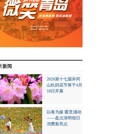
片新闻
2026第十七届井冈
山杜鹃花节将于4月
18日开幕
以春为媒 暖意涌动
——盘点清明假日
消费新亮点