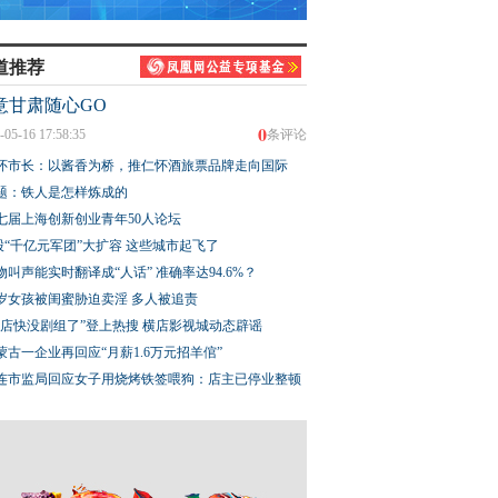
道推荐
意甘肃随心GO
0
-05-16 17:58:35
条评论
怀市长：以酱香为桥，推仁怀酒旅票品牌走向国际
题：铁人是怎样炼成的
七届上海创新创业青年50人论坛
股“千亿元军团”大扩容 这些城市起飞了
物叫声能实时翻译成“人话” 准确率达94.6%？
3岁女孩被闺蜜胁迫卖淫 多人被追责
横店快没剧组了”登上热搜 横店影视城动态辟谣
蒙古一企业再回应“月薪1.6万元招羊倌”
连市监局回应女子用烧烤铁签喂狗：店主已停业整顿