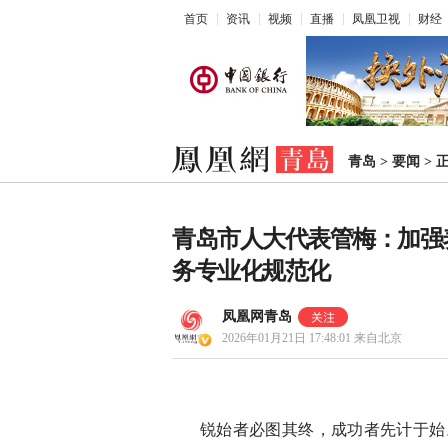
首页
资讯
视频
直播
凤凰卫视
财经
青岛
>
要闻
>
青岛市人大代表管梅：加强
务专业化规范化
凤凰网青岛
2026年01月21日 17:48:01
来自北京
锐始者必图其终，成功者先计于始。