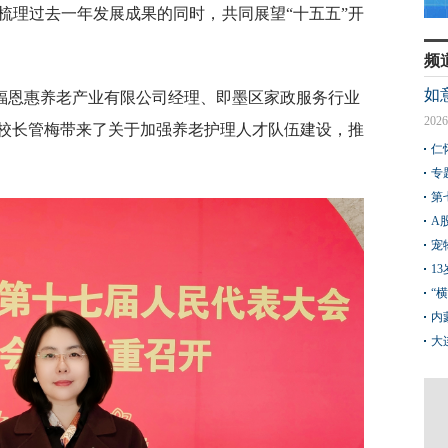
梳理过去一年发展成果的同时，共同展望“十五五”开
频
如
福恩惠养老产业有限公司经理、即墨区家政服务行业
2026
校长管梅带来了关于加强养老护理人才队伍建设，推
仁
专
第
A
宠
1
“
内
大