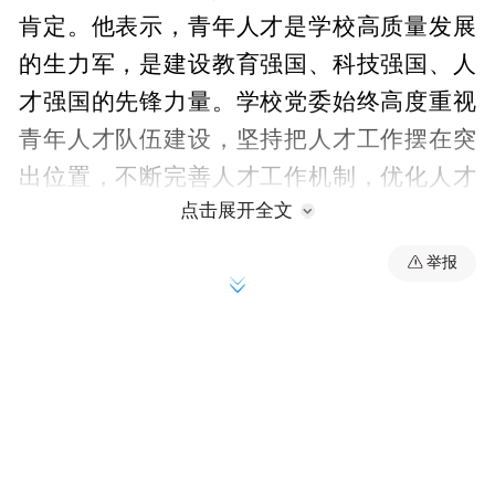
肯定。他表示，青年人才是学校高质量发展
的生力军，是建设教育强国、科技强国、人
才强国的先锋力量。学校党委始终高度重视
青年人才队伍建设，坚持把人才工作摆在突
出位置，不断完善人才工作机制，优化人才
点击展开全文
发展环境，凝聚力量服务人才和团队高质量
发展。他对学校青年人才提出三点希望，一
举报
是锚定职教特色，深耕应用研究，坚持“企业
出题、校企共答、市场阅卷”产教融合理念，
让科学研究精准对接产业需求，服务人才培
养，提高成果的实用性；二是聚力科技创
新，推动成果转化，扎实推进科技与产业深
度融合，力争在关键核心技术攻关上取得新