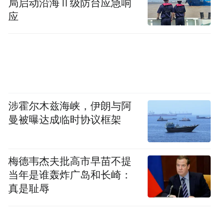
局启动沿海Ⅱ级防台应急响
应
涉霍尔木兹海峡，伊朗与阿
曼被曝达成临时协议框架
梅德韦杰夫批高市早苗不提
当年是谁轰炸广岛和长崎：
真是耻辱