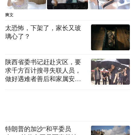
一资源，加大高层次人才引进和培育力度，
爽文
积极为青年人才成长成才创造良好环境，充
分激发了青年人才的创新活力。站在职业教
太恐怖，下架了，家长又玻
璃心了？
育对接国家战略、赋能区域经济的新起点
上，学校将继续以更开放的格局、更务实的
举措、更贴心的服务，推动青年人才在教学
陕西省委书记赶赴灾区，要
科研与产业实践的深度融合中淬炼成长，为
求千方百计搜寻失联人员，
做好遇难者善后和家属安抚
学校高质量发展提供坚强的人才支撑。
工作
“特别声明：以上作品内容(包括在内的视频、图片或音
频)为凤凰网旗下自媒体平台“大风号”用户上传并发
布，本平台仅提供信息存储空间服务。
Notice: The content above (including the videos,
pictures and audios if any) is uploaded and posted
特朗普的加沙“和平委员
by the user of Dafeng Hao, which is a social media