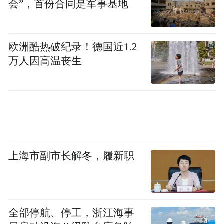
会”，首份合同是军事基地
platform and merely provides information storage
space services.”
欧洲酷热破纪录！德国近1.2
万人因高温丧生
上海市副市长解冬，履新职
全部停航、停工，浙江海事