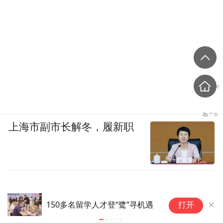
上海市副市长解冬，履新职
多
150多名留学人才登“鹭”寻机遇
打开
子