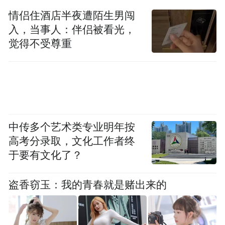
情侣住酒店半夜遭陌生男闯
入，当事人：伴侣被看光，
觉得不受尊重
相关部门负责人表示，将给予青年人才更多
的信任、更好的帮助、更有力的支持，坚定
不移创造条件、搭建平台、政策倾斜，支持
中传多个艺术类专业明年按
青年人才挑大梁、当主角。
高考分录取，文化工作者终
于要有文化了？
功以才成，业由才广。青年人才是职业教育
盗香窃玉：我的青春就是赌出来的
改革创新的排头兵，是服务区域产业升级的
生力军。近年来，青岛酒店管理职业技术学
院始终将人才作为推动学校高质量发展的第