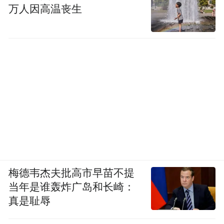
万人因高温丧生
梅德韦杰夫批高市早苗不提
当年是谁轰炸广岛和长崎：
真是耻辱