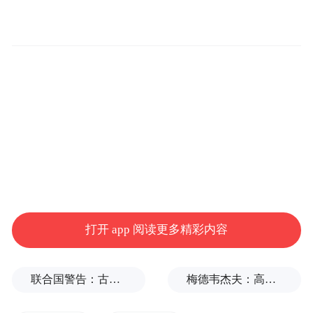
突破；三是服务教育改革，赋能双师队伍建
设，既要深耕科研，又要站稳讲台，尽快成
长为教育教学的中坚力量，推动学校教育事
业迈向更高的台阶。
打开 app 阅读更多精彩内容
联合国警告：古巴或变成沉默的加沙
梅德韦杰夫：高市早苗不提是谁扔的原子弹，真是耻辱