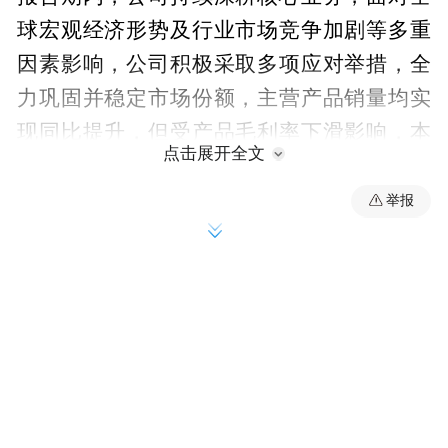
球宏观经济形势及行业市场竞争加剧等多重
因素影响，公司积极采取多项应对举措，全
力巩固并稳定市场份额，主营产品销量均实
现同比提升，但受产品毛利率下滑影响，本
点击展开全文
期营业利润较上年同期有所下降。
举报
资料显示，云路股份主营业务是先进磁性金
属材料的设计、研发、生产和销售，包括非
晶合金、纳米晶合金、磁性粉末及其制品的
研发、生产和销售。公司的主要产品是非晶
合金薄带、非晶铁心、非晶油浸式变压器平
面卷铁心非晶干式变压器平面卷铁心、非晶
立体卷铁心。