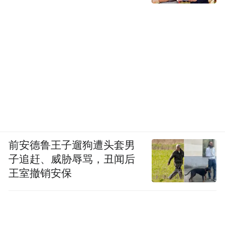
前安德鲁王子遛狗遭头套男
子追赶、威胁辱骂，丑闻后
王室撤销安保