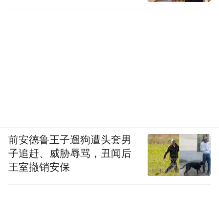
前安德鲁王子遛狗遭头套男
子追赶、威胁辱骂，丑闻后
王室撤销安保