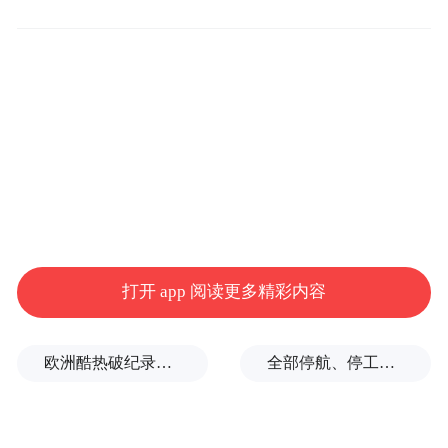
云路股份董事长、总经理为李晓雨，2024年
其薪酬为175.6万元，较上年下滑33.59%。
李晓雨,男，1970年出生,中国国籍,无境外永
久居留权,研究生学历,博士学位,山东省人大
代表,国家重点高层次人才,省政府特殊津贴人
员,正高级工程师,山东大学特聘教授。 历任
韩国电源株式会社生产课长、开发课长、品
打开 app 阅读更多精彩内容
质课长,青岛云路聚能董事长兼总经理,青岛云
路新能源董事长兼总经理,珠海云路新能源董
事长兼总经理。 现任公司董事长兼总经理,云
欧洲酷热破纪录！德国近1.2万人因高温丧生
全部停航、停工，浙江海事局启动沿海Ⅱ级防台应急响应
路新能源董事长,英柏投资执行董事,宇霆光电
执行董事,思能动力执行董事。