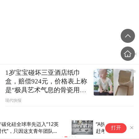
1岁宝宝碰坏三亚酒店纸巾
盒，赔偿924元，价格表上称
是“极具艺术气息的骨瓷用
品”
现代快报
“A拆北”两重天：多家公司“星夜
又一家半导
打开
赶考”，这两家“离场归乡”
亏近6亿，