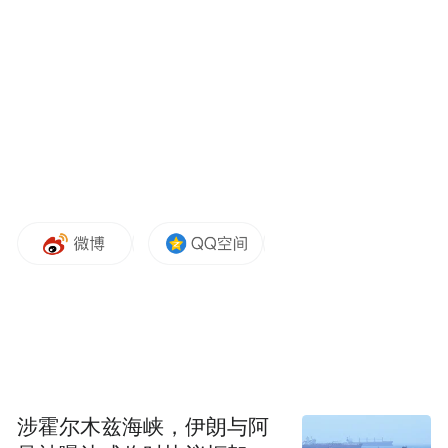
按2024年年报附注的应付职工薪酬的本期增
加除以当年在职员工的数量估算，云路股份
员工当年人均薪酬19.87万元。
“特别声明：以上作品内容(包括在内的视频、图片或音
频)为凤凰网旗下自媒体平台“大风号”用户上传并发
布，本平台仅提供信息存储空间服务。
Notice: The content above (including the videos,
pictures and audios if any) is uploaded and posted
by the user of Dafeng Hao, which is a social media
platform and merely provides information storage
space services.”
涉霍尔木兹海峡，伊朗与阿