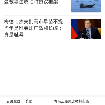
曼被曝达成临时协议框架
梅德韦杰夫批高市早苗不提
当年是谁轰炸广岛和长崎：
真是耻辱