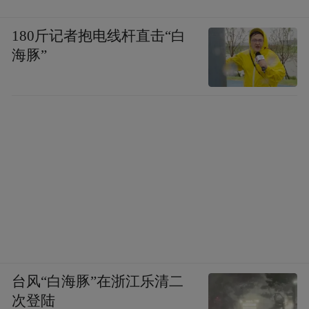
180斤记者抱电线杆直击“白
海豚”
台风“白海豚”在浙江乐清二
次登陆