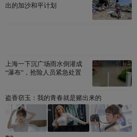
出的加沙和平计划
特锐德子公司特来电为全国最大的电动汽车
充电网运营商。年报显示，截至2025年底，
累计充电量近590亿度，注册用户数超过5300
万人。根据年报引用充电联盟的统计，在公
共充电领域，截至2025年底，其运营公共充
上海一下沉广场雨水倒灌成
电终端约90万台，其中直流充电终端54.2万
“瀑布”，抢险人员紧急处置
台，市场份额约为24%，排名全国第一。
“2025年公司充电量约196亿度，市场份额约
盗香窃玉：我的青春就是赌出来的
为23%，排名全国第一；已接入可调度充电
站超10000座，与39个电力调度中心建立信息
交互”。