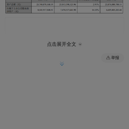
点击展开全文
举报
核心业务共同发力
电力设备业务一直是特锐德的主力支撑。年
报显示，2025年，该板块实现营业收入