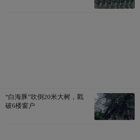
“白海豚”吹倒20米大树，戳
破6楼窗户