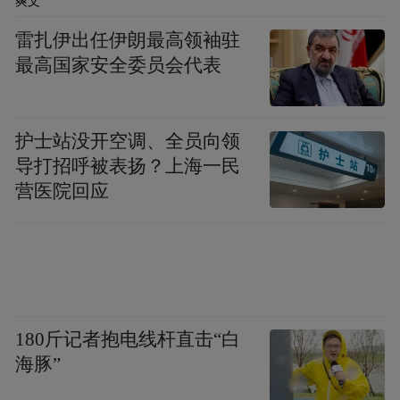
爽文
值得关注的是，在年报中，特锐德再次提及
雷扎伊出任伊朗最高领袖驻
去年10月发布的面向未来的充电网产品矩
最高国家安全委员会代表
阵，涵盖芯片、重卡超充、高压超充站、零
碳园区、智慧运营及零碳建筑六大创新领
护士站没开空调、全员向领
域。
导打招呼被表扬？上海一民
营医院回应
其中，110kV高压100MW数字化超充站，是
行业首个实现110kV电压等级集成的超充
站；而10kV中压4MW一体化超充系统，单枪
峰值功率达2MW，双枪4MW，支持重卡“10
分钟满电”。
180斤记者抱电线杆直击“白
海豚”