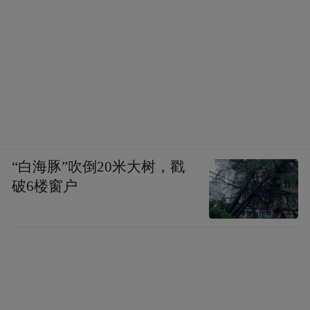
“白海豚”吹倒20米大树，戳
破6楼窗户