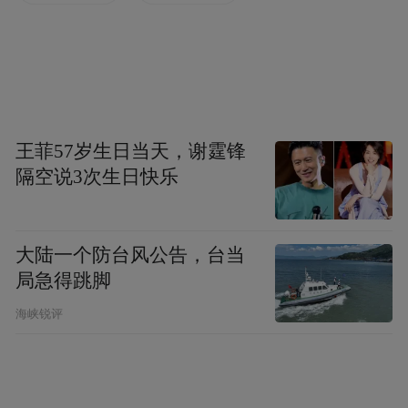
方案一体化集成，百天交付一座供电站，满
足百MW-GW级智算中心业务快速上线需
求。
年报显示，2025年，特锐德海外营收达13.63
王菲57岁生日当天，谢霆锋
亿元，同比增长188.75%，国际业务中标额
隔空说3次生日快乐
超12亿元，同比增长超过50%，国际业务正
在成为电力设备板块的第二增长曲线。
大陆一个防台风公告，台当
从沙特国家电网132kV车载变电站项目6个月
局急得跳脚
完成从生产到投运的全流程交付，到乌兹别
海峡锐评
克斯坦500kV预制舱变电站项目的成功拿
下，特锐德的“出海”步伐正在加快。