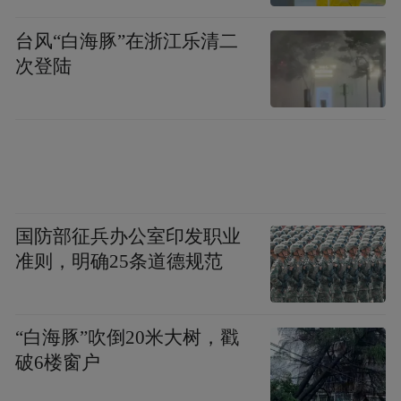
台风“白海豚”在浙江乐清二
次登陆
在年报中，特锐德提到，2025年，我国新能
源汽车销售1649万辆，渗透率突破47%；保
国防部征兵办公室印发职业
有量达4397万辆，同比增长40%。公共充电
准则，明确25条道德规范
基础设施累计471.1万台，同比增长31.9%。
充电需求的增长，也为特来电的业务拓展带
来了机会。
“白海豚”吹倒20米大树，戳
破6楼窗户
在年报披露当天，特锐德同步公布了关于