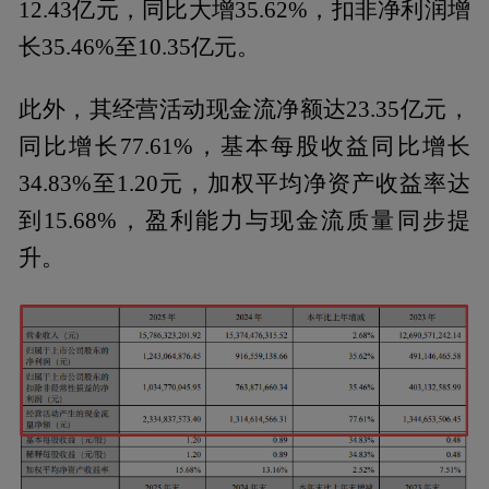
12.43亿元，同比大增35.62%，扣非净利润增
长35.46%至10.35亿元。
此外，其经营活动现金流净额达23.35亿元，
同比增长77.61%，基本每股收益同比增长
34.83%至1.20元，加权平均净资产收益率达
到15.68%，盈利能力与现金流质量同步提
升。