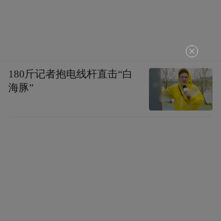
180斤记者抱电线杆直击“白
海豚”