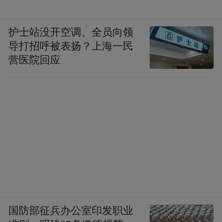
护士站没开空调、全员向领
导打招呼被表扬？上海一民
营医院回应
国防部征兵办公室印发职业