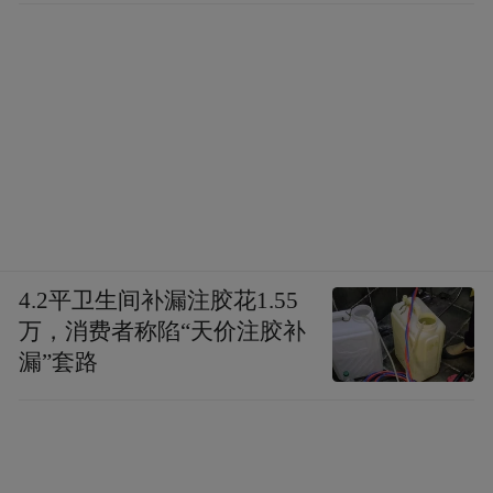
4.2平卫生间补漏注胶花1.55
万，消费者称陷“天价注胶补
漏”套路