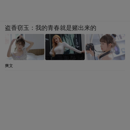
盗香窃玉：我的青春就是赌出来的
爽文