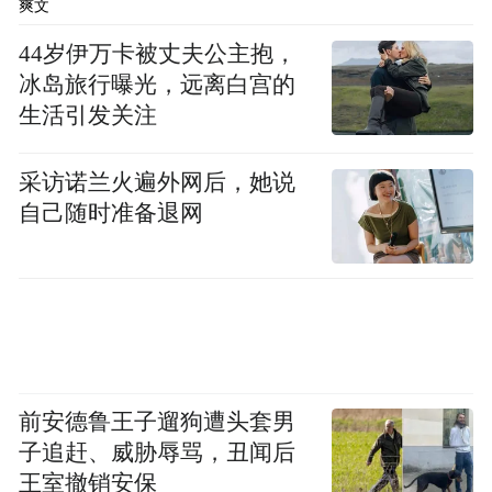
爽文
44岁伊万卡被丈夫公主抱，
然而，尽管盘子做得很大，但利润却始终“提
冰岛旅行曝光，远离白宫的
不上气”。
生活引发关注
2024年公司营业收入降至4.04亿元，净利润
采访诺兰火遍外网后，她说
为-1232.75万元。2025年上半年，新之科技
自己随时准备退网
营业收入为3648万元，净利润为356.38万
元。
更为现实的压力来自于资本市场——公司曾
于2019年和2021年两度启动上市辅导，却均
因经营策略调整、业绩波动等问题而终止，
前安德鲁王子遛狗遭头套男
其业务结构的单一性和对核心技术投入的不
子追赶、威胁辱骂，丑闻后
王室撤销安保
足，被中介机构明确点出。