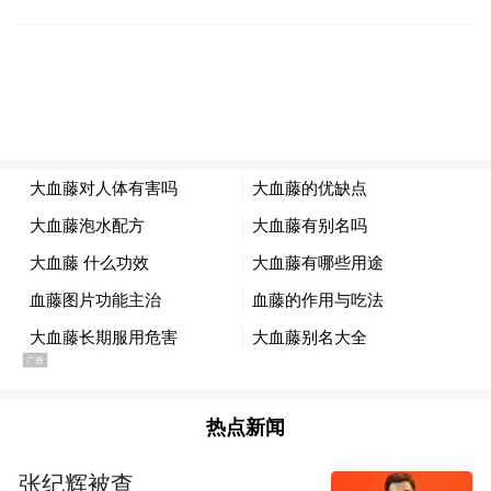
从外部视角看，这更像是过渡期的人事安
排，他的卸任也意味着新之科技正式进入由
央企主导的发展时期。
回溯新之科技的发展历程，此次控制权易主
与随之而来的人事调整，实则是其发展轨迹
在面临瓶颈时的一次关键转向。
公司自2007年在青岛成立以来，长期深耕于
废旧聚乙烯的再生循环利用领域，通过回收
处理日常消费后的塑料制品，将其转化为可
重新利用的工业原料。
热点新闻
张纪辉被查