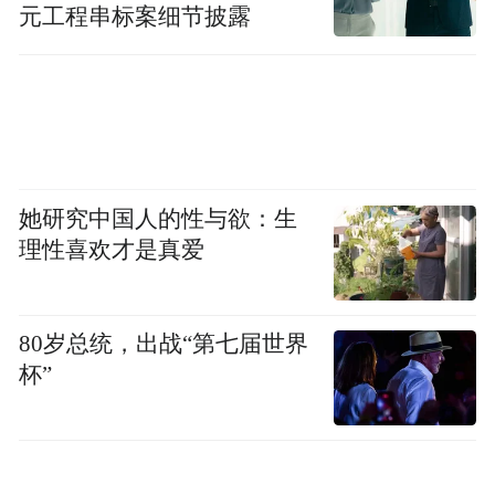
制权收购。
元工程串标案细节披露
最终，资环绿投以35%的持股比例成为第一
大股东，并与原实控人签署一致行动协议，
牢牢掌握了72.61%的表决权。
她研究中国人的性与欲：生
理性喜欢才是真爱
80岁总统，出战“第七届世界
杯”
对新之科技而言，7500多万元的定增资金直
接缓解了流动性压力；对作为“国家队”的中