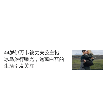
资环而言，新之科技的现有产能、回收网络
及行业资质，是其快速切入并打通塑料再生
全产业链所需的“现成拼图”。
然而，资本层面的“联姻”仅是开端，真正的
整合在于随之而来的治理重塑。
44岁伊万卡被丈夫公主抱，
央企资金的进入，必然伴随着更为严格的国
冰岛旅行曝光，远离白宫的
资监管体系、规范的决策流程以及对长期战
生活引发关注
略和社会效益的更高追求。这就不难理解，
为何在控制权变更后，管理团队的调整会如
此迅速。
虽然公告未明说谁将接任董事长，但新当选