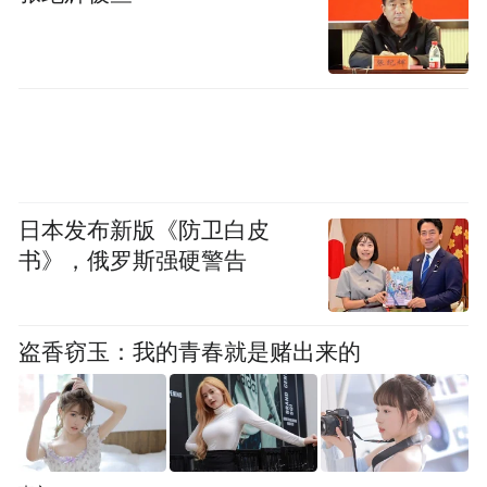
日本发布新版《防卫白皮
书》，俄罗斯强硬警告
盗香窃玉：我的青春就是赌出来的
2016年挂牌新三板后，公司一方面扩建了数
万吨级的实体处理产能，另一方面打造了“新
再生网”这一线上交易平台，一度成为区域内
的行业龙头，2021年营收曾突破14亿元。