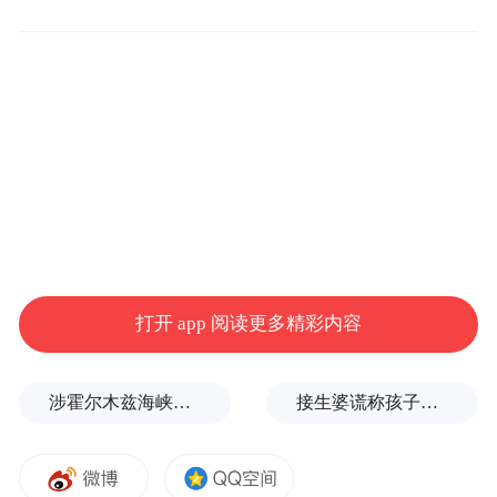
打开 app 阅读更多精彩内容
公告显示，董事长黄华因“工作调动”辞去董
事长及董事职务。耐人寻味的是，距离他今
涉霍尔木兹海峡，伊朗与阿曼被曝达成临时协议框架
接生婆谎称孩子没保住，母亲坚信听到了哭声，38年后终于找到儿子
年2月28日被选举为董事长，仅仅过去了不到
两个月。