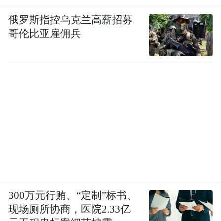
这很容易让人联想到近期青岛资本市场的另
俄罗斯指控乌克兰高薪招募
一则新闻——云路股份创始人李晓雨辞任董
哥伦比亚雇佣兵
事长，由航发系代表接棒。两家同为青岛硬
科技/绿色产业的龙头企业，都在经历着从
“创始人驱动”向“国资规范治理”的范式转
变。
对于新之科技而言，这种转变可能更为彻
底。未来的公司将更加强调合规运营、长期
战略布局、技术与环保投入，以及与集团整
体战略的协同，而非短期利润的追求。
换帅之际的现实考量
300万元行贿、“定制”标书、
现场厕所协商，医院2.33亿