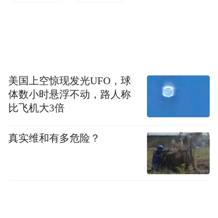
与此同时，来自央企体系的郭拥军被选为新
任董事，进入了公司董事会。
这一看似突然的人事变动，其实与近期发生
的资本运作紧密相连。
美国上空惊现发光UFO，球
体数小时悬浮不动，路人称
今年1月，原属华润集团旗下、现已整体划归
比飞机大3倍
中国资源循环集团的中资环绿投控股（深
圳）有限公司（以下简称“资环绿投”），通
真实维和有多危险？
过战略并购成为新之科技的第一大股东。
这意味着，在黄华短暂的董事长任期内，公
司实际控制权已悄然从民营资本转向了国资
体系。