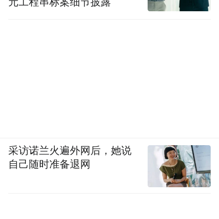
元工程串标案细节披露
在一片“背靠大树好乘凉”的叫好声中，冷静
的声音同样重要。
站在新起点上，央企的入主固然带来了信用
加持和潜在的业务协同，但企业自身积存的
核心问题并不会自动消失。
最根本的挑战在于技术含金量不足。
长期以来，公司业务以技术门槛相对较低的
采访诺兰火遍外网后，她说
物理回收为主，研发投入占营收比例仅在
自己随时准备退网
3.5%左右，远低于高新技术企业的标准。
虽然中资环计划将这一比例提升至5%，并重
点攻关能将塑料“打回原形”的化学解聚技