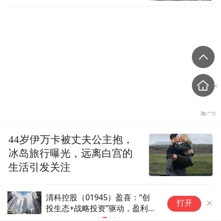
44岁伊万卡被丈夫公主抱，
冰岛旅行曝光，远离白宫的
生活引发关注
清科控股（01945）盈喜：“创
消
打开
投生态+战略投资”驱动，盈利能
与
力持续强劲提升