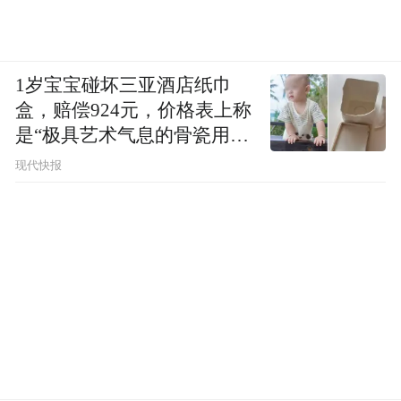
无论是云路股份的非晶材料，还是新之科技
的再生塑料，本土的隐形冠军们正在通过混
改、并购融入国家战略。
1岁宝宝碰坏三亚酒店纸巾
盒，赔偿924元，价格表上称
这或许是地方产业升级的必由之路——用央
是“极具艺术气息的骨瓷用
企的确定性，去对冲市场周期的波动；用国
品”
现代快报
家的长远布局，去弥补民企在基础研发上的
短板。
“特别声明：以上作品内容(包括在内的视频、图片或音
频)为凤凰网旗下自媒体平台“大风号”用户上传并发
布，本平台仅提供信息存储空间服务。
Notice: The content above (including the videos,
pictures and audios if any) is uploaded and posted
by the user of Dafeng Hao, which is a social media
platform and merely provides information storage