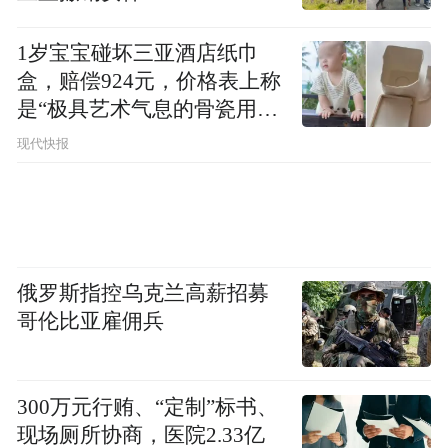
因此，寻求外部战略资源的注入，成为企业
1岁宝宝碰坏三亚酒店纸巾
盒，赔偿924元，价格表上称
突破发展瓶颈的一条新路径。
是“极具艺术气息的骨瓷用
央企入主
品”
现代快报
从“输血”救援到治理重塑
央企资本的入场，为新之科技带来了破局的
希望。
俄罗斯指控乌克兰高薪招募
哥伦比亚雇佣兵
2025年至2026年初，国务院国资委旗下的中
国资源循环集团（以下简称“中资环”）通过
300万元行贿、“定制”标书、
旗下平台资环绿投，完成了对新之科技的控
现场厕所协商，医院2.33亿