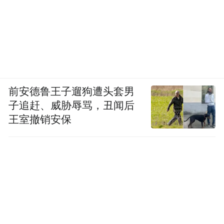
此外，再生资源行业本身“小、散、乱”的竞
争格局并未改变，大宗商品价格波动、环保
政策调整等外部因素依然会显著影响行业利
润水平。
前安德鲁王子遛狗遭头套男
子追赶、威胁辱骂，丑闻后
背靠大树，并不等同于进入了避风港。
王室撤销安保
站在2026年的当下，新之科技的未来剧本已
经改写：舞台更大，但规矩更多；资源更
厚，但任务也更重。它不仅要解决自身的盈
利难题，还要承担起央企在塑料循环经济领
域的探路使命。