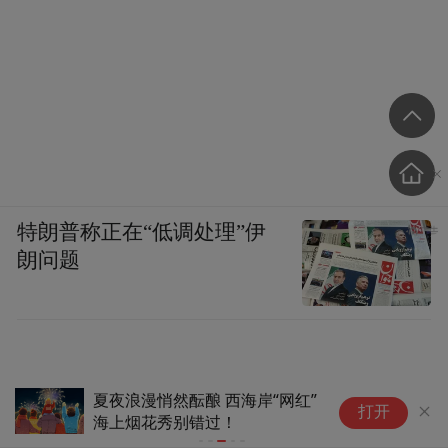
特朗普称正在“低调处理”伊
朗问题
夏夜浪漫悄然酝酿 西海岸“网红”
根
打开
海上烟花秀别错过！
多