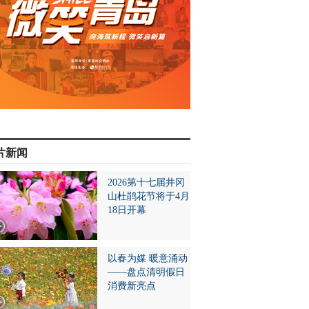
片新闻
2026第十七届井冈
山杜鹃花节将于4月
18日开幕
以春为媒 暖意涌动
——盘点清明假日
消费新亮点