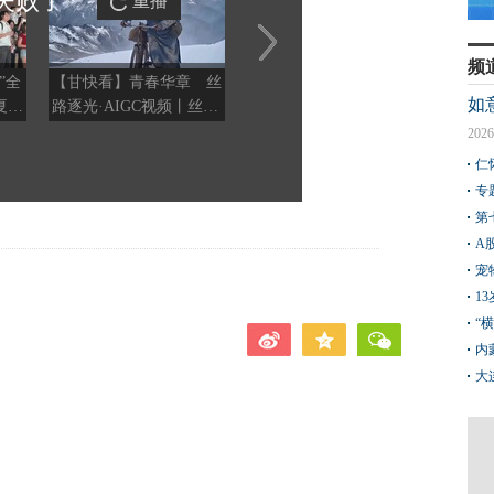
失败
了
重播
频
”全
【甘快看】青春华章 丝
【甘快看】祁连灵根 甘
民乐再
如
夏季
路逐光·AIGC视频丨丝路
肃民乐板蓝根
片” 
个夏
上的追光者
国家
2026
动
仁
专
第
A
宠
1
“
内
大