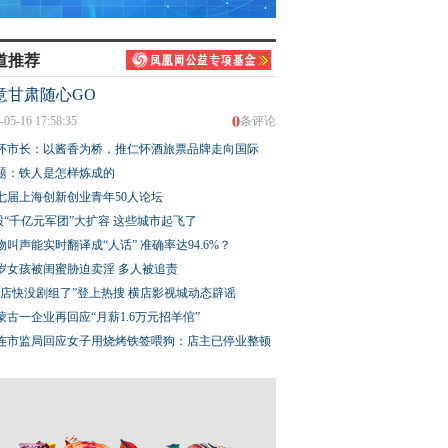
道推荐
添生物多样性“名
银韵簪花 三代薪火
【甘快看】一枚汉简
意甘肃随心GO
红外相机成功拍摄
的“反坐”铁律
0
一级保护动物雪豹
-05-16 17:58:35
条评论
怀市长：以酱香为桥，推仁怀酒旅票品牌走向国际
题：铁人是怎样炼成的
七届上海创新创业青年50人论坛
股“千亿元军团”大扩容 这些城市起飞了
物叫声能实时翻译成“人话” 准确率达94.6%？
3岁女孩被闺蜜胁迫卖淫 多人被追责
横店快没剧组了”登上热搜 横店影视城动态辟谣
蒙古一企业再回应“月薪1.6万元招羊倌”
连市监局回应女子用烧烤铁签喂狗：店主已停业整顿