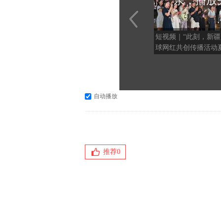
亲，播放
短视频｜“此刻，新疆
球网红共创传播活动
篇（阿克苏站） “这
天 相约新疆”活动启
自动播放
推荐
0