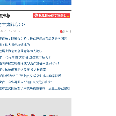
道推荐
，我遇见了“时间
山河有韵大地成诗 奔赴
【甘快看】一枚汉简
意甘肃随心GO
人”
之处皆是风景
的“反坐”铁律
0
-05-16 17:58:35
条评论
怀市长：以酱香为桥，推仁怀酒旅票品牌走向国际
题：铁人是怎样炼成的
七届上海创新创业青年50人论坛
股“千亿元军团”大扩容 这些城市起飞了
物叫声能实时翻译成“人话” 准确率达94.6%？
3岁女孩被闺蜜胁迫卖淫 多人被追责
横店快没剧组了”登上热搜 横店影视城动态辟谣
蒙古一企业再回应“月薪1.6万元招羊倌”
连市监局回应女子用烧烤铁签喂狗：店主已停业整顿