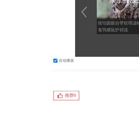
亲，播放
琥珀圆眼自带软萌
鬼鸮捕鼠护祁连
自动播放
推荐
0