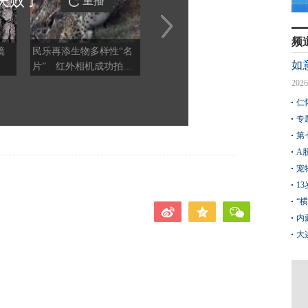
失败
了
重播
频
滤镜
民乐再添生物多样性“名
【甘快看】甘肃武威：冰
在敦煌
如
片” 红外相机成功拍摄
沟河四季美如画
的手艺
国家一级保护动物雪豹
2026
仁
专
第
A
宠
1
“
内
大