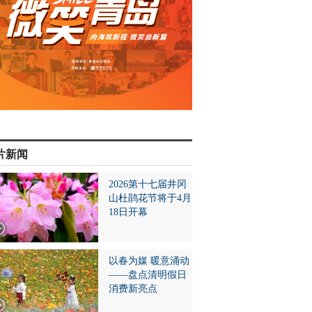
片新闻
2026第十七届井冈
山杜鹃花节将于4月
18日开幕
以春为媒 暖意涌动
——盘点清明假日
消费新亮点