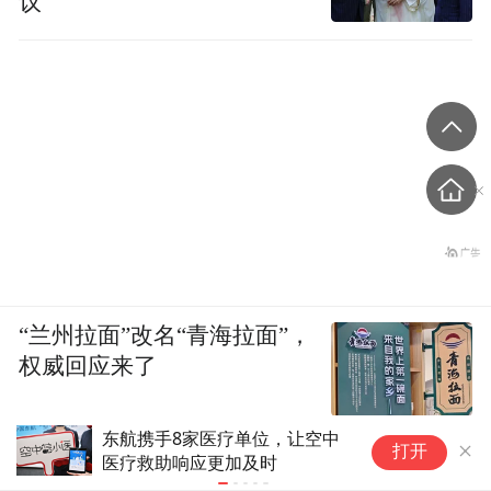
议
“兰州拉面”改名“青海拉面”，
权威回应来了
东航携手8家医疗单位，让空中
武
打开
医疗救助响应更加及时
号