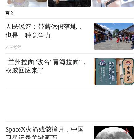
爽文
人民锐评：带薪休假落地，
也是一种竞争力
人民锐评
“兰州拉面”改名“青海拉面”，
权威回应来了
北大人民医院常驻专家普外科副主任医师赵
勇，针对普外科常见疾病、腹壁疝各类疾
患，细致讲解保守调理与微创诊疗适配方
案。
SpaceX火箭残骸撞月，中国
卫星记录关键画面