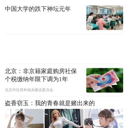
中国大学的跌下神坛元年
北京：非京籍家庭购房社保
北大人民医院专家急诊科主任医师高伟波，
个税缴纳年限下调为1年
悉心指导常见内科慢病综合调养方式，普及
突发急症应急处置常识与科学自救举措。
北京市住房和城乡建设委员会
盗香窃玉：我的青春就是赌出来的