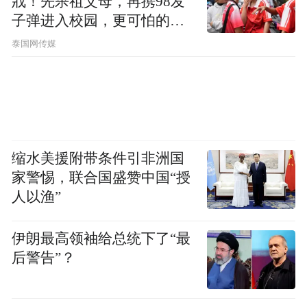
戕！先杀祖父母，再携98发
子弹进入校园，更可怕的细
节公布了
泰国网传媒
缩水美援附带条件引非洲国
家警惕，联合国盛赞中国“授
人以渔”
知名脊柱外科专家、主任医师王德春诊桌
前，多名曾经得到王主任诊治的患者得到消
伊朗最高领袖给总统下了“最
息，满怀感激复查咨询，慕名而来的居民也
后警告”？
络绎不绝。