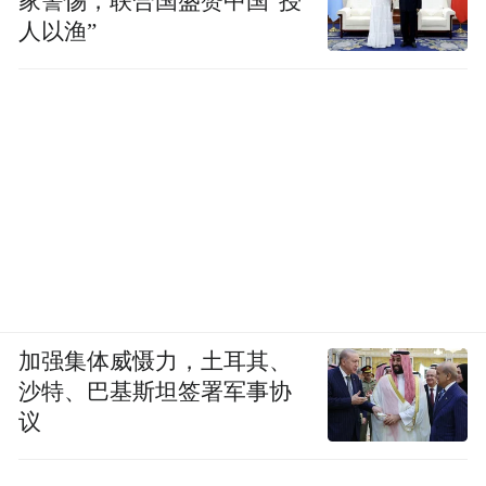
家警惕，联合国盛赞中国“授
家队”医疗资源，践行国家区域医疗中心使
人以渔”
命，不断拓宽优质医疗服务覆盖面，常态化
开展基层义诊、健康科普等公益惠民活动，
以更高标准、更优质量、更暖服务，全力守
护区域内群众生命健康。
“特别声明：以上作品内容(包括在内的视频、图片或音
频)为凤凰网旗下自媒体平台“大风号”用户上传并发
布，本平台仅提供信息存储空间服务。
Notice: The content above (including the videos,
pictures and audios if any) is uploaded and posted
加强集体威慑力，土耳其、
by the user of Dafeng Hao, which is a social media
沙特、巴基斯坦签署军事协
platform and merely provides information storage
space services.”
议