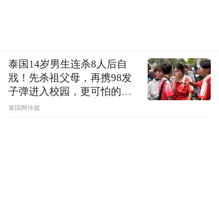
泰国14岁男生连杀8人后自
戕！先杀祖父母，再携98发
子弹进入校园，更可怕的细
节公布了
泰国网传媒
活动现场还开设免费测血压、测血糖筛查服
务，精准监测群众基础健康指标，对指标异
常人群及时开展健康风险提示，同步给予科
学膳食、生活作息及定期复诊等专业指导，
全力践行疾病早筛查、早干预、早防治健康