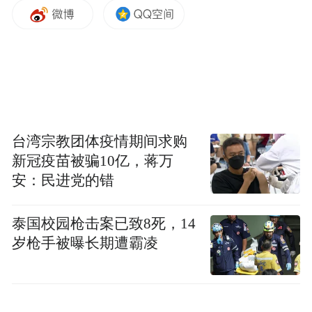
义诊现场秩序井然，各位专家秉持严谨专业
的诊疗态度，一对一细致问询病史、细致研
台湾宗教团体疫情期间求购
新冠疫苗被骗10亿，蒋万
判身体状况，结合居民既往诊疗记录、身体
安：民进党的错
体征与日常病症表现，精准研判病因病情，
科学规范指导合理用药，为慢病群体量身定
泰国校园枪击案已致8死，14
制系统化健康管控方案。
岁枪手被曝长期遭霸凌