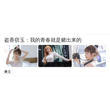
关节科副主任医师杨斌、创伤（骨科）中心
副主任医师刘树征以及心血管内科主治医师
孙文茜、内分泌科主治医师郑方芳等专家针
对居民高发病、常见健康问题，为居民们逐
一答疑释惑，解读体检报告，提出诊疗建
盗香窃玉：我的青春就是赌出来的
议，系统普及科学养护之道，规范日常锻
炼、用药等；中医科副主任医师袁彩霞为居
民开展中医脉诊辨证服务，传播传统中医养
生理念，提供中医辨证方剂，融中西诊疗优
爽文
势于一体，切实守护百姓身心康健，赢得现
场群众高度认可。