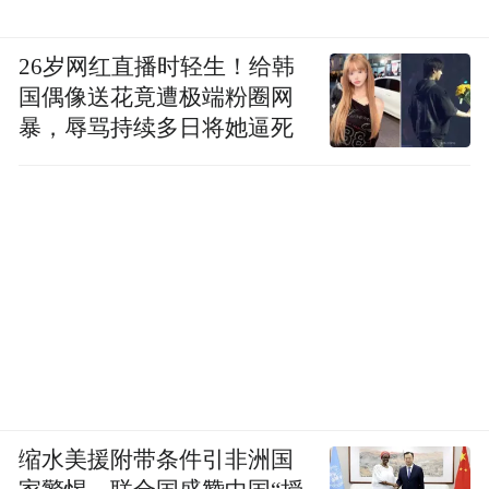
理念。
26岁网红直播时轻生！给韩
此次接地气、高水平的公益义诊活动，收获
国偶像送花竟遭极端粉圈网
辖区居民一致赞誉。不少社区居民表示，身
暴，辱骂持续多日将她逼死
患多种慢病，辗转就医奔波劳累，跨科室问
诊诸多不便。如今足不出社区便能零距离看
诊顶尖医疗专家，免去长途就医、排队候诊
繁琐流程，一站式完成多病症咨询、用药调
整与健康指导，切实解决了老年人一体多病
的问题，真正把健康福祉送到老百姓的身
边。
步履不停，守护不止。下一步，北大人民医
缩水美援附带条件引非洲国
院青岛医院将持续依托北京大学人民医院“国