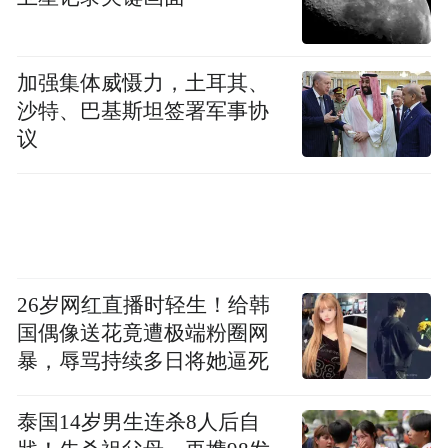
加强集体威慑力，土耳其、
沙特、巴基斯坦签署军事协
议
北大人民医院常驻专家口腔科副主任医师庄
欣宇，专注口腔疾病诊疗、义齿修复及中老
26岁网红直播时轻生！给韩
国偶像送花竟遭极端粉圈网
年口腔健康养护，针对性给出专业诊疗与日
暴，辱骂持续多日将她逼死
常护齿建议。
泰国14岁男生连杀8人后自