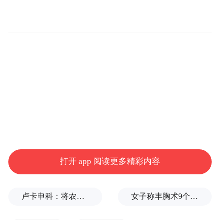
名医亲诊面对面 精准诊疗护安康
打开 app 阅读更多精彩内容
卢卡申科：将农忙季节不好好干活的人都发配边疆充军！
女子称丰胸术9个月后确诊乳腺癌，医美机构：手术不可能引发癌症，建议走司法途径