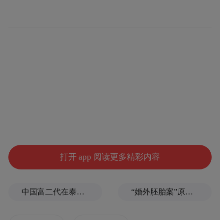
打开 app 阅读更多精彩内容
中国富二代在泰国被杀，嫌犯自首后称“在女友浴室看见他”，真相却没这么简单
“婚外胚胎案”原配妻子求助律师：如何核实胚胎已销毁？伪造结婚证算重婚吗？医院的责任边界在哪？