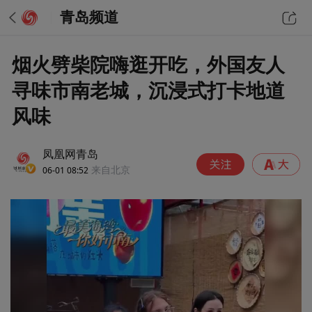
青岛频道
烟火劈柴院嗨逛开吃，外国友人
寻味市南老城，沉浸式打卡地道
风味
凤凰网青岛
06-01 08:52
来自北京