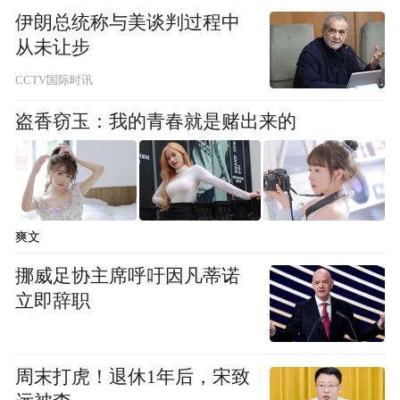
金融监督管理总局青岛监管局官网披露，经
伊朗总统称与美谈判过程中
审核，核准屈朋申能财产保险股份有限公司
从未让步
青岛分公司总经理助理的任职资格。批复日
CCTV国际时讯
期2026年5月27日。
盗香窃玉：我的青春就是赌出来的
“特别声明：以上作品内容(包括在内的视频、图片或音
频)为凤凰网旗下自媒体平台“大风号”用户上传并发
布，本平台仅提供信息存储空间服务。
Notice: The content above (including the videos,
pictures and audios if any) is uploaded and posted
爽文
by the user of Dafeng Hao, which is a social media
挪威足协主席呼吁因凡蒂诺
platform and merely provides information storage
space services.”
立即辞职
周末打虎！退休1年后，宋致