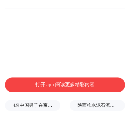
监督管理总局青岛监管局官网披露，经审
核，核准孟凯渤海银行股份有限公司青岛分
行副行长的任职资格。批复日期2026年5月6
日。
山东港口集团财务有限责任公司
：5月9日，
国家金融监督管理总局青岛监管局官网披
露，经审核，核准陈磊、王慧琳山东港口集
团财务有限责任公司董事的任职资格。批复
打开 app 阅读更多精彩内容
日期2026年5月6日。
4名中国男子在柬埔寨杀人抛尸，被判无期
陕西柞水泥石流已致2人死亡，仍有1人失联
海尔集团财务有限责任公司
：5月9日，国家
金融监督管理总局青岛监管局官网披露，经
审核，核准尚慎子海尔集团财务有限责任公