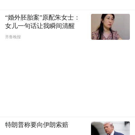
“特别声明：以上作品内容(包括在内的视频、图片或音
“婚外胚胎案”原配朱女士：
频)为凤凰网旗下自媒体平台“大风号”用户上传并发
女儿一句话让我瞬间清醒
布，本平台仅提供信息存储空间服务。
Notice: The content above (including the videos,
齐鲁晚报
pictures and audios if any) is uploaded and posted
by the user of Dafeng Hao, which is a social media
platform and merely provides information storage
space services.”
特朗普称要向伊朗索赔