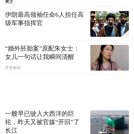
爽文
行为，维护教育公平和良好招生考试秩序，
伊朗最高领袖任命6人担任高
共建“清朗”网络空间。市公安局加强线上、
级军事指挥官
线下涉考违法打击力度，实行线索快查、案
件快侦、违法快处；市市场监管局严厉打击
生产、销售考试作弊器材等违法行为，开展
“婚外胚胎案”原配朱女士：
助考培训机构监管，做好涉考食品安全监
女儿一句话让我瞬间清醒
管。市工业和信息化局重点强化涉考电磁环
齐鲁晚报
境管控，联动相关部门依法排查整治无线电
作弊隐患，严防高科技作弊行为。市委机要
保密局对青岛市10个考区、6个试卷保密室、
所有考点开展专项检查，有效预防高考期间
一艘早已驶入大西洋的巨
失泄密事件发生。
轮，昨天又被官媒“开回”了
长江
市生态环境局、市住房和城乡建设局、市城