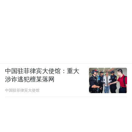
律。请广大考生积极参加学校组织的诚信考
试教育，全方位了解《考生守则》和《考生
须知》,严格遵守考试规定，服从考试工作人
员的管理，自觉杜绝违纪舞弊行为。特别提
醒的是，开考信号发出前和结束信号发出
后，切勿动笔答题。根据有关规定，一旦被
认定为抢答、拖答等考试违纪行为，将取消
中国驻菲律宾大使馆：重大
当科次考试成绩，请考生合理分配时间，切
涉诈逃犯檀某落网
勿因小失大。
中国驻菲律宾大使馆
三是要关注入场时间。高考、中考的每一个
时间节点都十分重要，请考生熟记于心，尤
其是高考外语考试的入场时间。高考外语科