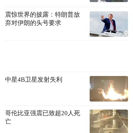
市管理局等六部门联合开展“为考生送安静”
震惊世界的披露：特朗普放
行动，分别管控建筑施工噪音、清理占路经
弃对伊朗的头号要求
营和高音喇叭、巡查工业噪声。考前已在青
岛市范围开展巡查33次，参与监督80余人，
检查在建项目83个，累计立案查处违法行为
38起。市公安局、市交通运输局开展“为考生
送交通便利服务”行动，梳理考点周边交通流
中星4B卫星发射失利
线，严查乱停乱放、违规通行等行为，加大
途经考点的公交运力保障，对统一运送学生
参加考试车辆车况及行车安全进行检查指
导。市卫健委积极开展“为考生送健康”行
哥伦比亚强震已致超20人死
动，全程做好涉考公共卫生应急保障，完善
亡
突发公共卫生事件处置预案，为考点提供专