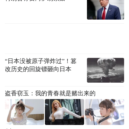
照国家和省要求，省、市、区三级检查员分
别在考点实地指导，市、区两级招考委成员
单位实行24小时联合值班制度，协同处置突
发状况，全力以赴实现“三稳三无”工作目
标。
“日本没被原子弹炸过”！篡
二是开展专项行动，营造安全温馨考试环
改历史的回旋镖砸向日本
境。在从严净化涉考环境方面，市委宣传
部、市委网信办、市教育局、市公安局、市
盗香窃玉：我的青春就是赌出来的
市场监管局、市工信局等部门联动协作，统
筹资源、凝聚监管合力，开展六项专项行动
净化考试环境。市委宣传部、市委网信办等
五部门进一步规范新媒体、自媒体账号网络