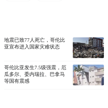
扎实落实“实、新、快、严”工作要求，不断
优化队伍建设、制度建设、科技赋能、综合
保障、安全保密、依法治考、党建服务等举
措，全力提升考试全流程管理和服务质效水
地震已致77人死亡，哥伦比
平，确保两项考试平安顺利。
亚宣布进入国家灾难状态
(一)加强部门联动，齐抓共管凝聚合力
哥伦比亚发生7.5级强震，厄
一是强化机制建设，健全责任保障体系。成
瓜多尔、委内瑞拉、巴拿马
立由分管市长任组长、17个招考委成员单位
等国有震感
组成的教育考试领导小组，将高考、中考列
入市政府6月份重点督察督办台账。分管市
长、市教育局主要负责同志就考试组织、安