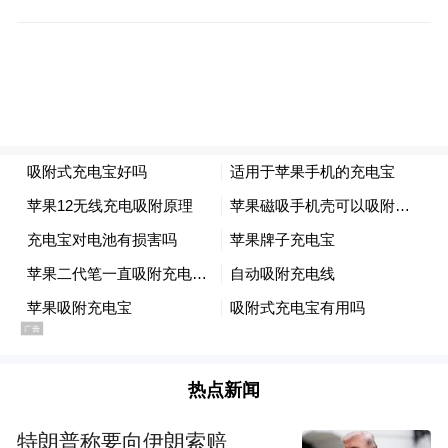
全保密、应急处置等重要事项提出明确要
求，压实各级各部门责任人职责，青岛市各
级教育行政部门、招考机构和考点学校不断
完善考试治理体系。截至目前，青岛市对考
点设施设备、保密室、监控系统、考试信号
发布系统、高考听力播放设备等重点环节已
测试评估整改完毕，考前模拟演练，设备运
行平稳顺畅，组织有序，所有考点已经准备
就绪。考试期间，市、区(市)两级政府分管负
责同志将进驻考务指挥中心，统一决策调
度；市教育局所有局级负责同志和有关处室
分片包干，指导督查各考区、考点组考情
热点新闻
况；各区(市)教体局主要负责同志将重点在组
特朗普称要向伊朗索赔
考一线，抓好各项保障措施实施。此外，按