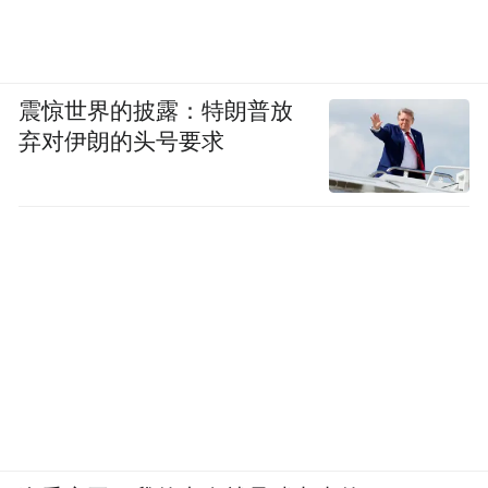
(三)优化服务举措，贴心彰显招考温度
考试组织工作，既要严格落实考务规范，更
震惊世界的披露：特朗普放
要体现人文关怀。青岛市聚焦考生和家长最
弃对伊朗的头号要求
关心的各个环节，推出一系列有温度、可感
知的举措。
面对考生和家长考前不同类型、不同时段的
咨询需求，青岛市推出了“招生考试服务一件
事”平台，整合了报名、审核、查询等业务，
实现考生足不出户即可完成所有事项。市教
育局在工作日安排专人接听咨询电话，同时
依托招考“智慧E答”智能客服、智能电话系
统，提供7×24小时线上咨询服务。