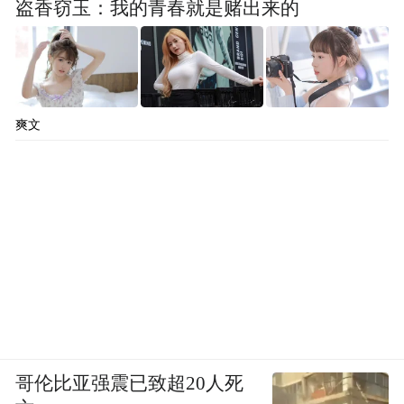
盗香窃玉：我的青春就是赌出来的
青岛市持续加大招生政策宣传，开展高考志
愿填报“进家庭、进学校、进社区、进企业、
见高校”的“四进一见”公益指导活动。通过组
爽文
织专家、高校招办负责人解读政策、指导志
愿填报，把考生和家长的“烦心事”办成“暖心
事”。
夏季是极端天气的频发期。青岛市为做好考
试期间的防雨、防风、防暑工作，不断完善
高考、中考应急预案体系，并在考前进行模
拟演练。
哥伦比亚强震已致超20人死
三、关于考试的几点提醒