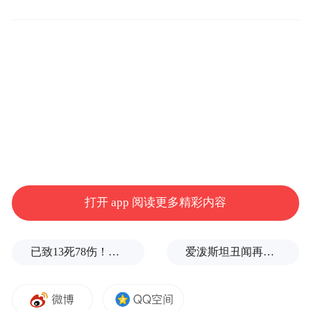
(二)初中学业水平考试。2026年青岛市初中
学业水平考试笔试将于6月13日至16日进行。
青岛市参加考试的九年级考生9.3万余人，八
年级(含莱西七年级)考生11.1万余人。青岛市
在11个考区共设置146个考点。
二、考试组织准备情况
打开 app 阅读更多精彩内容
高考、中考是社会关注、群众关切的民生大
事，肩负着“为党育人、为国选才”的重任。
已致13死78伤！这是乌方对俄本土发动的最致命袭击之一
爱泼斯坦丑闻再曝新线索！美国顶级艺术学校爆70起性侵黑幕，近50名成年人被指控
在市委、市政府的坚强领导下，在各部门全
力协同配合下，市教育局大力推进“干部作风
建设年”落地见效，树立和践行正确政绩观，