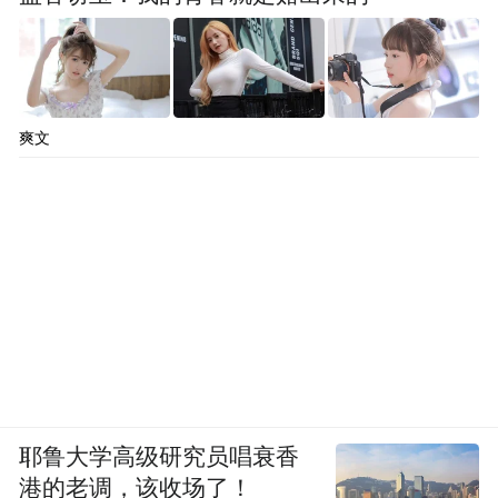
爽文
耶鲁大学高级研究员唱衰香
港的老调，该收场了！