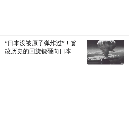
目首先要进行听力试音，对环境要求很高。
为保证所有考生清晰听题、不受干扰，外语
科目的禁止入场时间为考前15分钟，这一点
不同于其他考试科目。建议考生每场考试提
前规划好路线，预留时间，从容进入考场。
“日本没被原子弹炸过”！篡
改历史的回旋镖砸向日本
四是要及时参加高考志愿填报模拟演练。为
使广大高考考生熟练掌握高考志愿填报流程
和操作方法，山东省将于6月13日至16日组织
志愿填报模拟演练。这次演练是十分重要的
熟悉和掌握志愿填报系统的机会，从登录系
统到提交志愿，每个步骤都能实操练习。请
广大考生届时登录山东省2026年普通高等学
校招生考试信息平台完成相关操作。