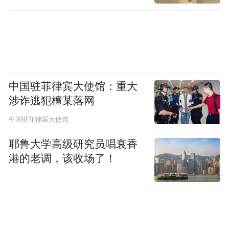
业医疗救援和防疫技术、人员支撑。市通信
管理局优化考点区域网络通信质量，筑牢涉
考网络安全防线。市供电公司提前对各考
点、办考机构周边电力线路、供电设备开展
全面隐患排查，考试期间配备专职值守人员
中国驻菲律宾大使馆：重大
和备用电力车辆，保障考试全程电力稳定供
涉诈逃犯檀某落网
应。
中国驻菲律宾大使馆
耶鲁大学高级研究员唱衰香
(二)深化数智赋能，筑牢考试安全屏障
港的老调，该收场了！
招考公平与试卷安全是考试工作的生命线。
市教育局不断引领考试治理“数智化”升级，
率先开展部、省支持的“考务预警试点、数据
优化治理、设备精细管理”等三项考试管理创