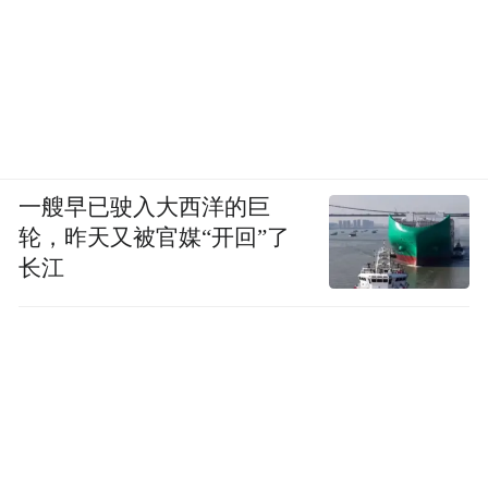
新探索；在持续巩固去年“六位一体”现代化
防护体系的基础上，进一步完善智能安检
门、金属探测仪等八类现代化技术防范设备
维护与升级，实现所有考点考场全覆盖；排
查关键环节隐患，严格试卷领取、运送、分
一艘早已驶入大西洋的巨
发、回收等全过程的培训和演练，保障试卷
轮，昨天又被官媒“开回”了
安全保密工作无死角、无盲点。今年是高考
长江
外语听力考试与笔试合并举行的第二年，各
考点已按要求进行了多次演练和设备测试，
重点进行了偶发突发事件专题培训和考点全
流程模拟演练，各方面平稳有序、保障有
力。