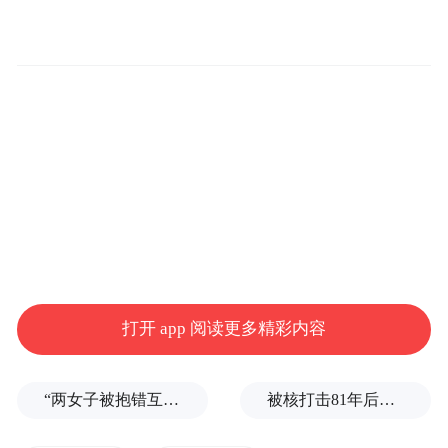
青岛兼具山海风光与工业底蕴，青岛啤酒更
是承载城市记忆、彰显民族匠心的文化名
片。交通银行青岛分行深耕岛城多年，始终
以金融活水赋能城市发展与文旅融合，本次
活动正是深化跨界合作、创新客户服务的重
要实践。活动现场，嘉宾们置身国家一级博
物馆与国内首个沉浸式精酿啤酒主题园区，
打开 app 阅读更多精彩内容
在百年工业文脉与现代文旅场景交融中，感
受青岛独特的城市魅力。
“两女子被抱错互换人生37年”一当事人沉默多日发声：我不是受益者
被核打击81年后，日本广岛废墟旁响起抗议声：拒绝拥核