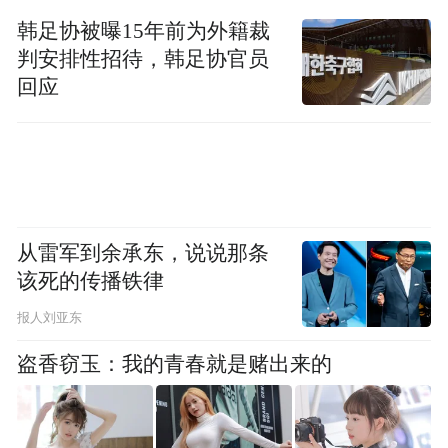
活动期间，嘉宾们参观青岛啤酒博物馆，近
韩足协被曝15年前为外籍裁
判安排性招待，韩足协官员
距离了解百年酿造工艺、品鉴特色精酿啤
回应
酒，在互动体验中感受传统工业文化与现代
文旅业态的创新融合。大家纷纷表示，此次
活动内容丰富、意义深远，既领略了青岛城
市文化与品牌魅力，也感受到交通银行有温
度、有情怀的金融服务。
从雷军到余承东，说说那条
该死的传播铁律
报人刘亚东
盗香窃玉：我的青春就是赌出来的