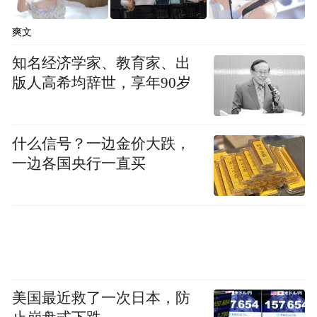
爽文
知名经济学家、教育家、出
版人高希均辞世，享年90岁
金融赋能文旅，匠心共筑未来。此次交通银
行“文旅大戏·走进青岛”专场活动，实现了金
什么信号？一边金价大跌，
融服务与文旅文化的深度融合，既搭建了跨
一边各国央行一直买
区域交流互动平台，也展现了国有金融机构
助力地方文旅发展的责任担当。未来，交通
银行青岛分行将继续深耕本土，持续创新“金
融+文旅”服务模式，以更优质的金融产品、
更丰富的特色活动，赋能城市发展、服务广
大客户，书写金融与文旅协同发展的新篇
美国最近救了一次日本，防
章。