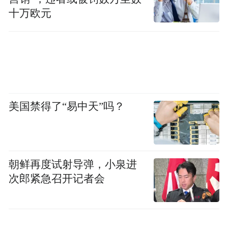
pictures and audios if any) is uploaded and posted
十万欧元
by the user of Dafeng Hao, which is a social media
platform and merely provides information storage
space services.”
美国禁得了“易中天”吗？
朝鲜再度试射导弹，小泉进
次郎紧急召开记者会