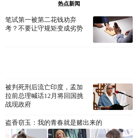
热点新闻
笔试第一被第二花钱劝弃
考？不要让守规矩变成劣势
被判死刑后流亡印度，孟加
拉前总理喊话12月将回国挑
战现政府
最受关注的当属“识别电信网络诈骗”板块。
针对中学生群体频发的刷单返利、游戏交
盗香窃玉：我的青春就是赌出来的
易、冒充熟人借钱等骗局，宣讲人员通过真