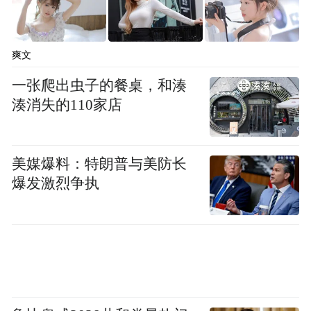
实案例拆解和反诈短剧还原，提炼出“不轻
信、不转账、不透露验证码”的“三不”防线，
并邀请同学上台进行情景模拟，现场笑声与
爽文
掌声不断。
一张爬出虫子的餐桌，和湊
湊消失的110家店
互动环节将气氛推向高潮。在“金融知识快问
快答”擂台赛上，同学们围绕货币历史、防伪
美媒爆料：特朗普与美防长
特征、理财原则及反诈技巧踊跃抢答，最终
爆发激烈争执
十位同学凭借扎实的学习成果荣获“优秀小小
金融家”称号。
金融素养，重在根基。市北三支行将持续深
化“银校合作”，通过开设财商社团、开展校
园宣讲等多元形式，助力青少年扣好金融生