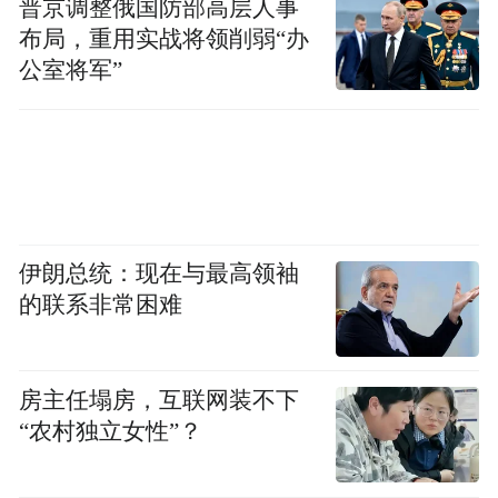
普京调整俄国防部高层人事
布局，重用实战将领削弱“办
公室将军”
“特别声明：以上作品内容(包括在内的视频、图片或音
频)为凤凰网旗下自媒体平台“大风号”用户上传并发
布，本平台仅提供信息存储空间服务。
Notice: The content above (including the videos,
pictures and audios if any) is uploaded and posted
by the user of Dafeng Hao, which is a social media
platform and merely provides information storage
space services.”
伊朗总统：现在与最高领袖
的联系非常困难
房主任塌房，互联网装不下
“农村独立女性”？