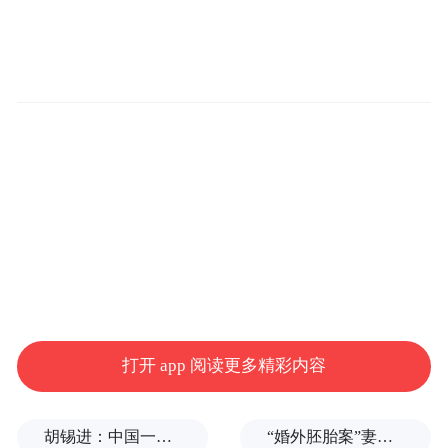
张小小的纸币背后，竟浓缩了数千年的经济
文明史。
打开 app 阅读更多精彩内容
胡锡进：中国一天怒回五拳，中美最新较量会走多远？
“婚外胚胎案”妻子：患病期间男方疑似多次有外遇，第三者经营的茶馆距自己家步行仅15分钟