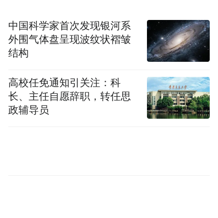
干部的思想动态和廉洁履职情况，让纪律监
中国科学家首次发现银河系
督与组织关怀始终在线，真正实现外派不失
外围气体盘呈现波纹状褶皱
管、离校不离心。
结构
“特别声明：以上作品内容(包括在内的视频、图片或音
高校任免通知引关注：科
频)为凤凰网旗下自媒体平台“大风号”用户上传并发
长、主任自愿辞职，转任思
布，本平台仅提供信息存储空间服务。
政辅导员
Notice: The content above (including the videos,
pictures and audios if any) is uploaded and posted
by the user of Dafeng Hao, which is a social media
platform and merely provides information storage
space services.”