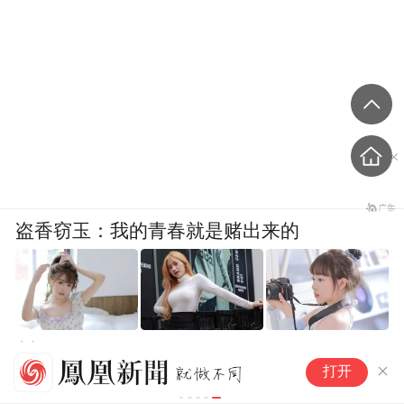
盗香窃玉：我的青春就是赌出来的
爽文
涉
打开
有