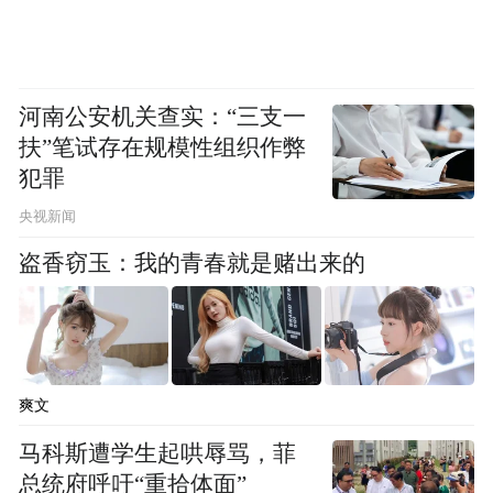
河南公安机关查实：“三支一
扶”笔试存在规模性组织作弊
犯罪
央视新闻
盗香窃玉：我的青春就是赌出来的
爽文
马科斯遭学生起哄辱骂，菲
总统府呼吁“重拾体面”