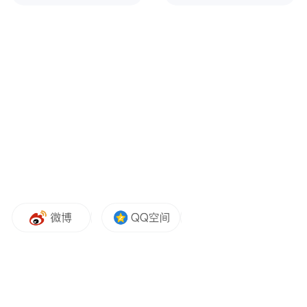
育多以文件传达、会议强调为主，虽然规范
但缺乏情感连接。此次以家书形式开展廉洁
提醒，正是学校纪委探索刚柔并济教育监督
模式的一次创新实践。
“纪律的力度不能减，组织的温度也不能
少。”学校党委书记刁洪斌表示，“学校纪委
以家书为温情载体开展廉洁教育，变传统‘大
水漫灌’为精准‘暖心滴灌’，将刚性纪律要求
与组织关怀深度融合，把‘单位如家’的理念落
到了实处。”
下一步，学校纪委还将通过定期视频连线、
线上座谈、实地走访等方式，持续跟进外派