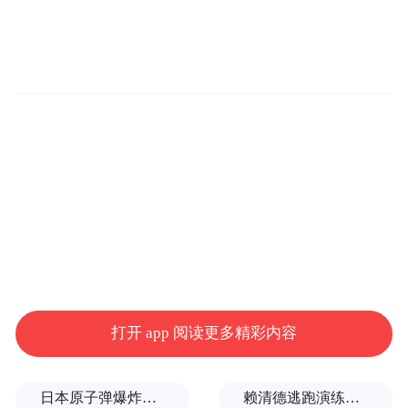
“以前收到的大多是通知、通报，要求我
们‘要怎么做’；这次收到的是家书，感觉组织
在说‘我们惦记你’。”一名收到信的外派干部
表示，读完信后既感到责任在肩，也感受到
组织的信任与温暖。
据了解，2026年青岛酒店管理职业技术学院
15名外派党员干部，有援疆援青、实习带
打开 app 阅读更多精彩内容
队、校际交流、企业挂职等人员，均工作在
异地一线岗位，远离学校本部，独立性强、
日本原子弹爆炸亲历者反对高市修改无核三原则，“她应该下台”
赖清德逃跑演练有美方人员参与，台媒体人：终于正式演练逃亡计划了
面临的廉政风险点相对较多。传统的纪律教