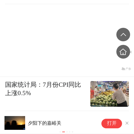
国家统计局：7月份CPI同比
上涨0.5%
技
夕阳下的嘉峪关
打开
板