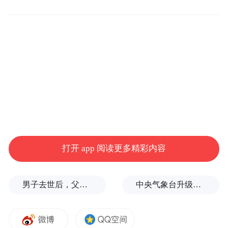
走在路上，
忍不住抬头，
连云朵都是爱你的形状~
云从建筑拐角悄悄探头，
和红瓦老城撞个满怀；
打开 app 阅读更多精彩内容
飘到海面上方，
和白帆碧波一起入画；
男子去世后，父母要求对孙子进行亲子鉴定，儿媳拒绝
中央气象台升级发布台风红色预警
翻过崂山山巅，