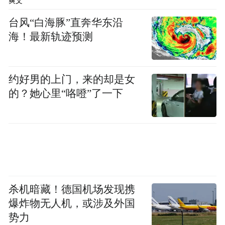
爽文
崂山
台风“白海豚”直奔华东沿
📍青岛・第五站
海！最新轨迹预测
登海上仙山，看云海翻涌，山海皆入眼底。
约好男的上门，来的却是女
的？她心里“咯噔”了一下
来青岛总要去一趟极地海洋公园吧！白鲸、
企鹅、海豚轮番上演治愈表演，巨型摩天轮
俯瞰整片海湾。
不管大人小孩都能沦陷在蓝色童话里，于
是，你可以这样发朋友圈：
杀机暗藏！德国机场发现携
青岛极地海洋公园
爆炸物无人机，或涉及外国
势力