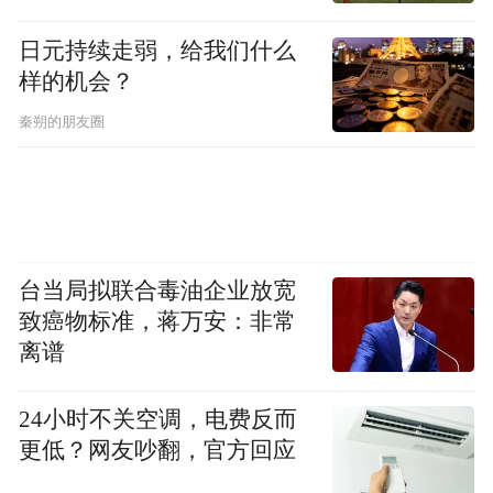
📍青岛・第六站
日元持续走弱，给我们什么
闯入蓝色秘境，与海洋生灵温柔相遇。
样的机会？
秦朔的朋友圈
来青岛总要参观一次青岛啤酒博物馆吧！
台当局拟联合毒油企业放宽
致癌物标准，蒋万安：非常
离谱
24小时不关空调，电费反而
更低？网友吵翻，官方回应