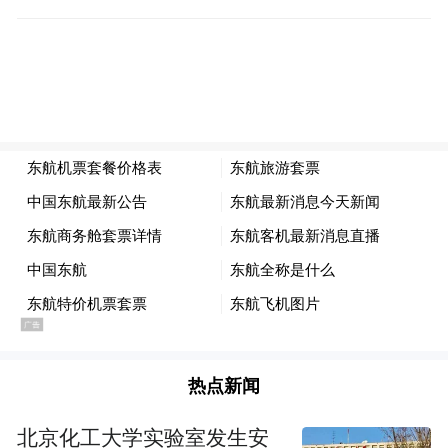
看万国建筑博览群，二十多国别墅散落街
巷，春有韶关路碧桃，秋有居庸关路银杏 花
热点新闻
石楼藏着岁月故事，公主楼复刻丹麦童话，
收下这份八大关专属配文，发出治愈感满分
北京化工大学实验室发生安