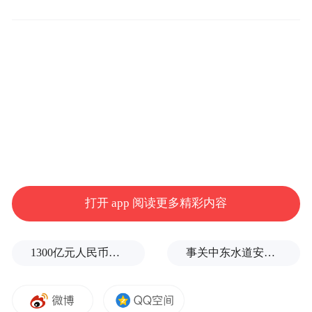
春夏海面碧波舒展，游人沿着海边漫步， 秋
冬成群海鸥绕着桥身盘旋 清晨看日出铺洒海
面 傍晚等落日揉碎波光 海风裹着温柔 想记
录这份海边浪漫 不妨收好这条朋友圈文案
打开 app 阅读更多精彩内容
栈桥
1300亿元人民币，阿根廷：同中国延长5年货币互换协议
事关中东水道安全，沙特、埃及、土耳其、巴基斯坦外长举行会晤
📍青岛·第二站 海上长桥，海鸥作伴。初见青
岛的浪漫，全在这一片蓝海。