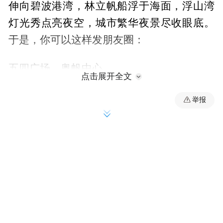
伸向碧波港湾，林立帆船浮于海面，浮山湾
灯光秀点亮夜空，城市繁华夜景尽收眼底。
于是，你可以这样发朋友圈：
五四广场、奥帆中心
点击展开全文
📍青岛·第一站 白帆映碧海，高楼揽长风。
举报
来青岛总要看一次栈桥吧！