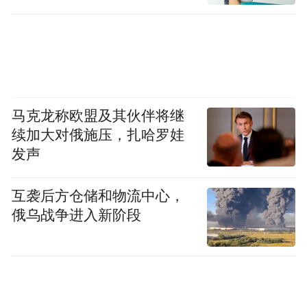
在全世界独有的啤酒主题展馆，读懂百年酿
造历史鲜爽原浆，配一口啤酒豆，感受青岛
刻在骨子里的啤酒烟火气。于是，你可以这
马克龙称欧盟及其伙伴将继
续加大对俄施压，扎哈罗娃
样发朋友圈：
发声
青岛啤酒博物馆
互袭后方仓储和物流中心，
俄乌战争进入新阶段
📍青岛·第七站 一杯原浆，藏着青岛独有的人
间欢喜。
走遍青岛街巷与海岸线，红瓦与碧海勾勒独
有的温柔，抬眼皆是好风光，快门按下便是