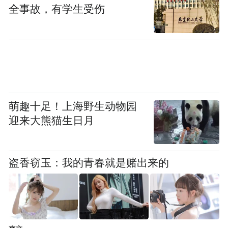
全事故，有学生受伤
的朋友圈。
八大关风景区
📍青岛·第四站 一步一洋房，四季皆风景。
来青岛总要登一次崂山吧！海上名山第一，
萌趣十足！上海野生动物园
山海相依独一无二
迎来大熊猫生日月
山间清泉溪流，登顶可见漫山云海，太清宫
可听松涛伴海潮。
盗香窃玉：我的青春就是赌出来的
夏日进山消暑，看山石临海，登仙山揽碧
海，这份专属朋友圈配文请收好。