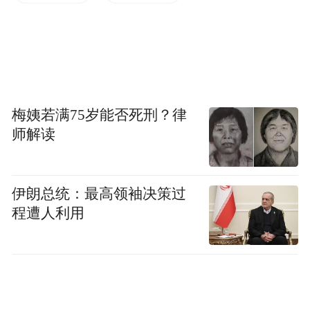
来青岛总要逛一遍历史城区吧！这里是青岛
城市历史核心 中山路、大鲍岛、信号山、各
式百年洋楼错落排布 纵横老街沉淀着地道市
井烟火，高低起伏的红瓦街巷自带复古胶片
氛围感。于是，你可以这样发朋友圈：
梅姨若满75岁能否死刑？律
师解读
青岛历史城区
📍青岛·第三站 踏遍老城街巷，尽览百年风
伊朗总统：最高领袖决策过
华。
程遭人利用
来青岛总要看一次八大关吧！