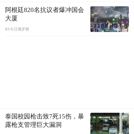
阿根廷820名抗议者爆冲国会
大厦
RT今日俄罗斯
泰国校园枪击致7死15伤，暴
露枪支管理巨大漏洞