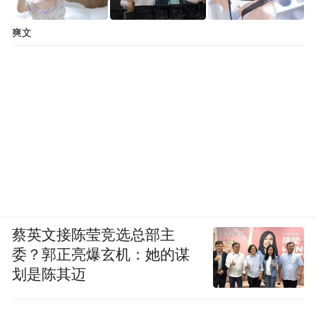
爽文
蔡英文接陈莹竞选总部主
委？郭正亮爆玄机：她的谋
划是陈其迈