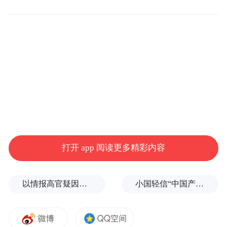
装“跑得快”计价器作弊装置的事实。7月2
日，青岛市交通运输综合行政执法支队联合
市场监管部门，对涉事车辆进行专业检测，
检定结果显示该车计价器误差高达223.8%。
调查中，执法人员还发现该车驾驶员存在拉
载乘客到饭店就餐并收取餐费提成的事实。
依据《青岛市客运出租汽车管理条例》《青
岛市旅游条例》等相关规定，交通运输执法
部门对驾驶员未按规定使用车载智能终端、
打开 app 阅读更多精彩内容
串通商户诱导消费违法行为立案调查；该车
安装“跑得快”计价器作弊装置违法行为，已
以情报高官疑因伊朗行动失败被解职
小国轻信“中国产能过剩论”，恰会断送自身的工业命脉？
移交市场监管部门进一步处置。执法人员将
办理结果反馈给乘客，对方对执法效率和处