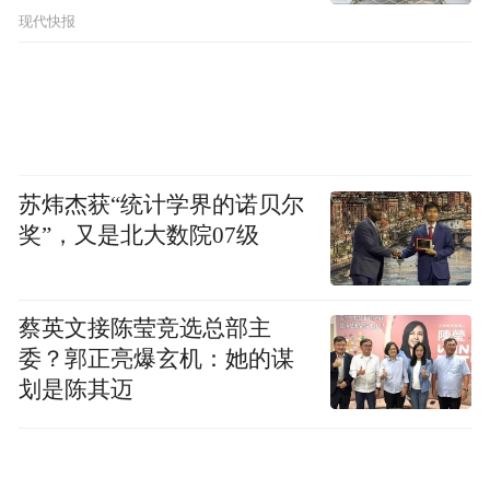
现代快报
苏炜杰获“统计学界的诺贝尔
奖”，又是北大数院07级
蔡英文接陈莹竞选总部主
委？郭正亮爆玄机：她的谋
划是陈其迈