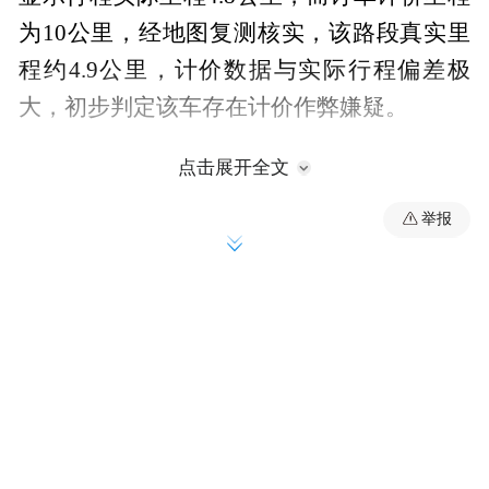
为10公里，经地图复测核实，该路段真实里
程约4.9公里，计价数据与实际行程偏差极
大，初步判定该车存在计价作弊嫌疑。
7月1日，执法人员对该车进行执法检查，发
点击展开全文
现车辆方向盘下方私自加装了隐蔽的控制电
举报
线开关，可人为操控车载智能终端。检查过
程中，驾驶员的“小动作”引起执法人员警
觉，他试图将“车钥匙”样式的物件藏至纸巾
盒下，执法人员询问物品用处，驾驶员起初
称不清楚，可当执法人员按住这枚“车钥
匙”，车辆在静止不动状态下，计价器1分钟
内“空跑”2公里。在事实面前，驾驶员承认安